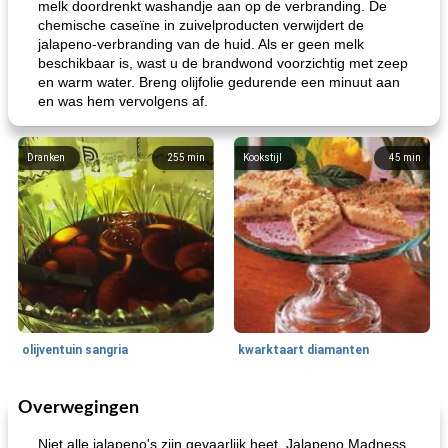
melk doordrenkt washandje aan op de verbranding. De
chemische caseïne in zuivelproducten verwijdert de
jalapeno-verbranding van de huid. Als er geen melk
beschikbaar is, wast u de brandwond voorzichtig met zeep
en warm water. Breng olijfolie gedurende een minuut aan
en was hem vervolgens af.
Dranken
255
min
Kookstijl
45
min
olijventuin sangria
kwarktaart diamanten
Overwegingen
Feestdagen en evenementen
65
min
One Dish Meal
310
min
Niet alle jalapeno's zijn gevaarlijk heet. Jalapeno Madness