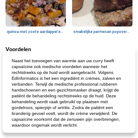
quinoa met zoete aardappel en champignons
smakelijke parmesan popovers (gezonder!)
Voordelen
One Dish Meal
40
min
Soepen, stoofschotels en Chili
720
min
Naast het toevoegen van warmte aan uw curry heeft
capsaïcine ook medische voordelen wanneer het
rechtstreeks op de huid wordt aangebracht. Volgens
EdInformatics is het een ingrediënt in crèmes, zalven en
verbanden. Terwijl de medische professional rubberen
handschoenen en een gezichtsmasker draagt, krijgt de
patiënt de behandeling rechtstreeks op de huid. Deze
behandeling wordt vaak gebruikt op plaatsen met
gordelroos, spierpijn of artritis. Zodra de patiënt een
gemakkelijke rijst en hamburger een gerecht diner
oma's griessnockerlsuppe (rund- en griesmeelknoedelsoep)
branderig gevoel voelt, wordt de crème verwijderd. De
capsaïcine voorkomt dat de zenuwen pijn overbrengen,
waardoor ongemak wordt verlicht.