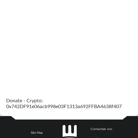
Donate - Crypto:
0x742DF91e06acb998e03F1313a692FFBA4638f407
Contacteer ons
Site Map