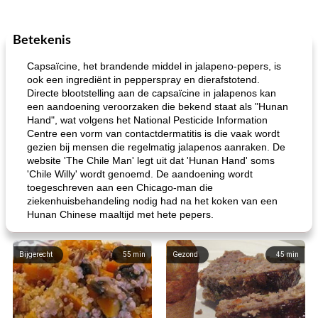
Betekenis
Capsaïcine, het brandende middel in jalapeno-pepers, is
ook een ingrediënt in pepperspray en dierafstotend.
Directe blootstelling aan de capsaïcine in jalapenos kan
een aandoening veroorzaken die bekend staat als "Hunan
Hand", wat volgens het National Pesticide Information
Centre een vorm van contactdermatitis is die vaak wordt
gezien bij mensen die regelmatig jalapenos aanraken. De
website 'The Chile Man' legt uit dat 'Hunan Hand' soms
'Chile Willy' wordt genoemd. De aandoening wordt
toegeschreven aan een Chicago-man die
ziekenhuisbehandeling nodig had na het koken van een
Hunan Chinese maaltijd met hete pepers.
Bijgerecht
55
min
Gezond
45
min