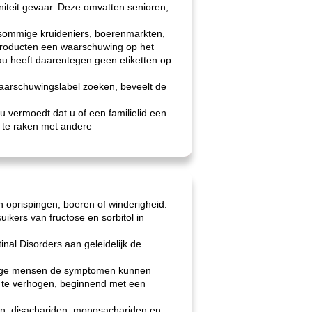
teit gevaar. Deze omvatten senioren,
 sommige kruideniers, boerenmarkten,
producten een waarschuwing op het
au heeft daarentegen geen etiketten op
waarschuwingslabel zoeken, beveelt de
u vermoedt dat u of een familielid een
d te raken met andere
n oprispingen, boeren of winderigheid.
uikers van fructose en sorbitol in
inal Disorders aan geleidelijk de
ommige mensen de symptomen kunnen
m te verhogen, beginnend met een
en, disachariden, monosachariden en