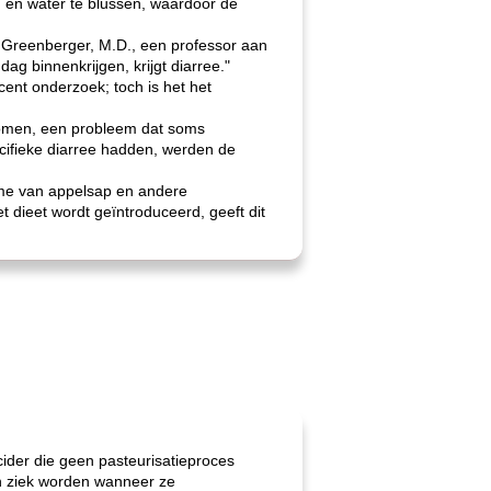
en en water te blussen, waardoor de
on Greenberger, M.D., een professor aan
g binnenkrijgen, krijgt diarree."
cent onderzoek; toch is het het
enomen, een probleem dat soms
pecifieke diarree hadden, werden de
name van appelsap en andere
et dieet wordt geïntroduceerd, geeft dit
ider die geen pasteurisatieproces
n ziek worden wanneer ze