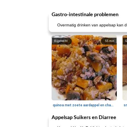
Gastro-intestinale problemen
Overmatig drinken van appelsap kan di
Bijgerecht
55
min
G
quinoa met zoete aardappel en champignons
Appelsap Suikers en Diarree