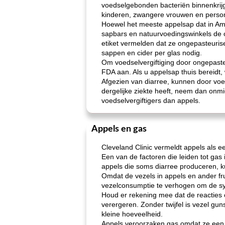
voedselgebonden bacteriën binnenkrij
kinderen, zwangere vrouwen en person
Hoewel het meeste appelsap dat in Am
sapbars en natuurvoedingswinkels de 
etiket vermelden dat ze ongepasteuris
sappen en cider per glas nodig.
Om voedselvergiftiging door ongepaste
FDA aan. Als u appelsap thuis bereidt,
Afgezien van diarree, kunnen door voed
dergelijke ziekte heeft, neem dan onmi
voedselvergiftigers dan appels.
Appels en gas
Cleveland Clinic vermeldt appels als e
Een van de factoren die leiden tot gas 
appels die soms diarree produceren, 
Omdat de vezels in appels en ander fru
vezelconsumptie te verhogen om de s
Houd er rekening mee dat de reacties
verergeren. Zonder twijfel is vezel g
kleine hoeveelheid.
Appels veroorzaken gas omdat ze een 