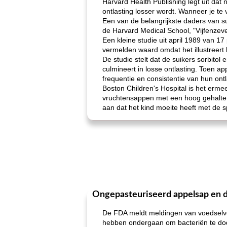
Harvard Health Publishing legt uit dat
ontlasting losser wordt. Wanneer je te
Een van de belangrijkste daders van su
de Harvard Medical School, "Vijfenzeve
Een kleine studie uit april 1989 van 17
vermelden waard omdat het illustreert h
De studie stelt dat de suikers sorbit
culmineert in losse ontlasting. Toen a
frequentie en consistentie van hun ont
Boston Children's Hospital is het erme
vruchtensappen met een hoog gehalte aan
aan dat het kind moeite heeft met de s
Ongepasteuriseerd appelsap en d
De FDA meldt meldingen van voedselver
hebben ondergaan om bacteriën te dod