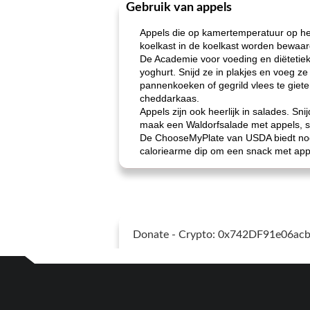
Gebruik van appels
Appels die op kamertemperatuur op he
koelkast in de koelkast worden bewaar
De Academie voor voeding en diëtetiek 
yoghurt. Snijd ze in plakjes en voeg z
pannenkoeken of gegrild vlees te giet
cheddarkaas.
Appels zijn ook heerlijk in salades. Sni
maak een Waldorfsalade met appels, se
De ChooseMyPlate van USDA biedt nog 
caloriearme dip om een ​​snack met appe
Donate - Crypto: 0x742DF91e06a