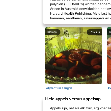
polyolen (FODMAP's) worden genoemd
Artsen in Australië ontwikkelden het
Harvard Health Publishing. Als u last
bananen, aardbeien, sinaasappels en 
Dranken
255
min
K
olijventuin sangria
k
Hele appels versus appelsap
Appels zijn, net als elk fruit, erg voe