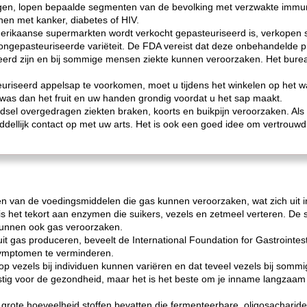
gen, lopen bepaalde segmenten van de bevolking met verzwakte immuni
en met kanker, diabetes of HIV.
erikaanse supermarkten wordt verkocht gepasteuriseerd is, verkopen
ongepasteuriseerde variëteit. De FDA vereist dat deze onbehandelde 
eerd zijn en bij sommige mensen ziekte kunnen veroorzaken. Het bure
uriseerd appelsap te voorkomen, moet u tijdens het winkelen op het 
 was dan het fruit en uw handen grondig voordat u het sap maakt.
sel overgedragen ziekten braken, koorts en buikpijn veroorzaken. Als 
ddellijk contact op met uw arts. Het is ook een goed idee om vertrouw
en van de voedingsmiddelen die gas kunnen veroorzaken, wat zich uit i
is het tekort aan enzymen die suikers, vezels en zetmeel verteren. De s
kunnen ook gas veroorzaken.
it gas produceren, beveelt de International Foundation for Gastrointest
ymptomen te verminderen.
 op vezels bij individuen kunnen variëren en dat teveel vezels bij s
unstig voor de gezondheid, maar het is het beste om je inname langzaa
grote hoeveelheid stoffen bevatten die fermenteerbare, oligosacharid