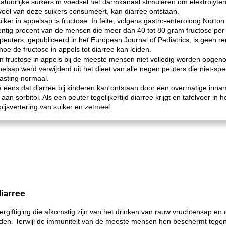
 natuurlijke suikers in voedsel het darmkanaal stimuleren om elektrolyt
 veel van deze suikers consumeert, kan diarree ontstaan.
iker in appelsap is fructose. In feite, volgens gastro-enteroloog Nort
ntig procent van de mensen die meer dan 40 tot 80 gram fructose per da
 peuters, gepubliceerd in het European Journal of Pediatrics, is geen re
oe de fructose in appels tot diarree kan leiden.
ol en fructose in appels bij de meeste mensen niet volledig worden opg
ppelsap werd verwijderd uit het dieet van alle negen peuters die niet-s
lasting normaal.
e eens dat diarree bij kinderen kan ontstaan ​​door een overmatige in
 sorbitol. Als een peuter tegelijkertijd diarree krijgt en tafelvoer in h
pijsvertering van suiker en zetmeel.
iarree
giftiging die afkomstig zijn van het drinken van rauw vruchtensap en c
en. Terwijl de immuniteit van de meeste mensen hen beschermt tege