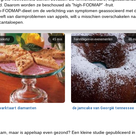
. Daarom worden ze beschouwd als "high-FODMAP" -fruit.
 low-FODMAP-dieet om de verlichting van symptomen geassocieerd met 
 heeft van darmproblemen van appels, wilt u misschien overschakelen 
cantaloepen.
ookstijl
45
min
Feestdagen en evenementen
65
m
warktaart diamanten
de jamcake van Georgië tennessee
dzaam, maar is appelsap even gezond? Een kleine studie gepubliceerd in 