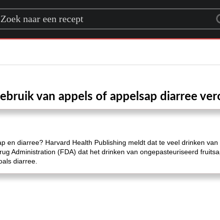
rch for a recipe
ebruik van appels of appelsap diarree ve
p en diarree? Harvard Health Publishing meldt dat te veel drinken van 
g Administration (FDA) dat het drinken van ongepasteuriseerd fruitsa
oals diarree.