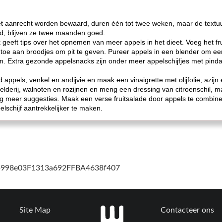
t aanrecht worden bewaard, duren één tot twee weken, maar de textuur
d, blijven ze twee maanden goed.
geeft tips over het opnemen van meer appels in het dieet. Voeg het fru
e toe aan broodjes om pit te geven. Pureer appels in een blender om ee
en. Extra gezonde appelsnacks zijn onder meer appelschijfjes met pind
jd appels, venkel en andijvie en maak een vinaigrette met olijfolie, azij
lderij, walnoten en rozijnen en meng een dressing van citroenschil, m
meer suggesties. Maak een verse fruitsalade door appels te combine
lschijf aantrekkelijker te maken.
cb998e03F1313a692FFBA4638f407
Site Map
Contacteer ons