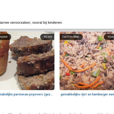
arree veroorzaken, vooral bij kinderen.
ezond
45
min
One Dish Meal
40
m
smakelijke parmesan popovers (gezonder!)