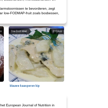
darmstoornissen te bevorderen, zegt
naar low-FODMAP-fruit zoals bosbessen,
in
One Dish Meal
310
min
blauwe kaasperen kip
het European Journal of Nutrition in