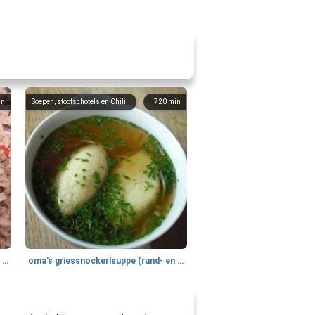
in
Soepen, stoofschotels en Chili
720
min
gemakkelijke rijst en hamburger een gerecht diner
oma's griessnockerlsuppe (rund- en griesmeelknoedelsoep)