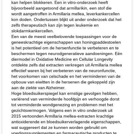
kan helpen blokkeren. Een in vitro-onderzoek heeft
bijvoorbeeld aangetoond dat armillarikin, een stof die
wordt aangetroffen in Armillaria mellea, leverkankercellen
kon doden. Ondertussen blijkt uit ander onderzoek dat het
zelfs therapeutisch kan zijn tegen leukemie en
slokdarmkankercellen.
Een van de meest veelbelovende toepassingen voor de
geneeskrachtige eigenschappen van honingpaddestoelen
is het potentieel om de hersenfunctie te verbeteren en te
beschermen tegen neurodgeneratieve aandoeningen. Eén
diermodel in Oxidative Medicine en Cellular Longevity
ontdekte zelfs dat extracten verkregen uit Armillaria mellea
effectief waren bij het verbeteren van de neuronfunctie,
het voorkomen van celschade en het verminderen van de
opbouw van eiwitten in de hersenen die gekoppeld zijn
aan de ziekte van Alzheimer.
Hoge bloedsuikerspiegel kan ernstige gevolgen hebben,
variërend van verminderde hoofdpijn en verhoogde dorst
tot verminderde wondgenezing en problemen met het
gezichtsvermogen. Volgens een in vitro onderzoek uit
2015 vertoonden Armillaria mellea-extracten krachtige
antioxiderende en bloedsuikerverlagende eigenschappen,
wat suggereert dat ze kunnen worden gebruikt om
voedingssupplementen en farmaceutische producten te