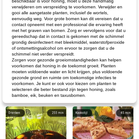
beschikbaar is voor honing, moet u deze handmatig
verwijderen om verspreiding te voorkomen. Verwijder en
gooi alle aangetaste planten, inclusief de wortels,
eenvoudig weg. Voor grote bomen kan dit vereisen dat u
contact opneemt met een professional die ervaring heeft
met het graven van bomen. Zorg er vervolgens voor dat u
gereedschap dat in contact is gekomen met de schimmel
grondig desinfecteert met bleekmiddel, waterstofperoxide
of ontsmettingsalcohol om ervoor te zorgen dat u de
schimmel niet verder verspreidt.
Zorgen voor gezonde groeiomstandigheden kan helpen
voorkomen dat honing in de toekomst groeit. Planten
moeten voldoende water en licht krijgen, plus voldoende
gezonde grond en ruimte om toekomstige infecties te
voorkomen. Je kunt er ook voor kiezen om planten te
selecteren die beter bestand zijn tegen honing, zoals
bamboe, eik, beuken en taxusbomen.
Dranken
255
min
Kookstijl
45
min