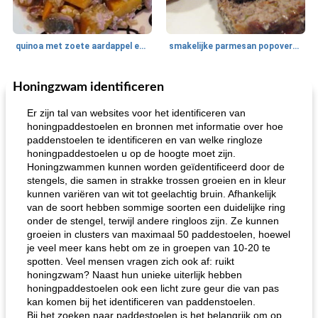
quinoa met zoete aardappel en champignons
smakelijke parmesan popovers (gezonder!)
Honingzwam identificeren
One Dish Meal
40
min
Soepen, stoofschotels en Chili
720
min
Er zijn tal van websites voor het identificeren van
honingpaddestoelen en bronnen met informatie over hoe
paddenstoelen te identificeren en van welke ringloze
honingpaddestoelen u op de hoogte moet zijn.
Honingzwammen kunnen worden geïdentificeerd door de
stengels, die samen in strakke trossen groeien en in kleur
kunnen variëren van wit tot geelachtig bruin. Afhankelijk
van de soort hebben sommige soorten een duidelijke ring
onder de stengel, terwijl andere ringloos zijn. Ze kunnen
gemakkelijke rijst en hamburger een gerecht diner
oma's griessnockerlsuppe (rund- en griesmeelknoedelsoep)
groeien in clusters van maximaal 50 paddestoelen, hoewel
je veel meer kans hebt om ze in groepen van 10-20 te
spotten. Veel mensen vragen zich ook af: ruikt
honingzwam? Naast hun unieke uiterlijk hebben
honingpaddestoelen ook een licht zure geur die van pas
kan komen bij het identificeren van paddenstoelen.
Bij het zoeken naar paddestoelen is het belangrijk om op