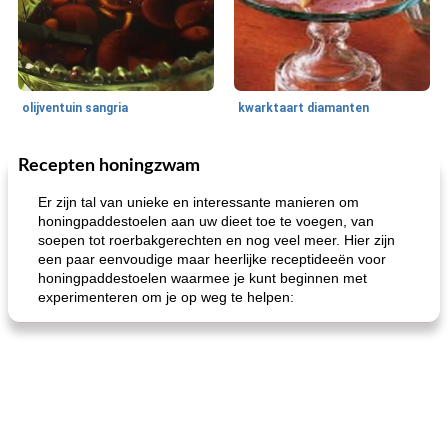
olijventuin sangria
kwarktaart diamanten
Recepten honingzwam
Feestdagen en evenementen
65
min
One Dish Meal
310
min
Er zijn tal van unieke en interessante manieren om
honingpaddestoelen aan uw dieet toe te voegen, van
soepen tot roerbakgerechten en nog veel meer. Hier zijn
een paar eenvoudige maar heerlijke receptideeën voor
honingpaddestoelen waarmee je kunt beginnen met
experimenteren om je op weg te helpen:
de jamcake van Georgië tennessee
blauwe kaasperen kip