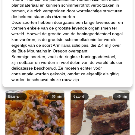
plantmateriaal en kunnen schimmelrotrot veroorzaken in
bomen, die zich verspreiden door wortelachtige structuren
die bekend staan ​​als rhizomorfen.
Deze soorten hebben doorgaans een lange levensduur en
vormen enkele van de grootste levende organismen ter
wereld. Hoewel de grootte van de honingpaddestoel nogal
kan variëren, is de grootste schimmelkolonie ter wereld
eigenlijk van de soort Armillaria solidipes, die 2,4 mijl over
de Blue Mountains in Oregon overspant.
Sommige soorten, zoals de ringloze honingpaddestoel,
zijn eetbaar en worden in veel delen van de wereld als een
delicatesse beschouwd. Ze moeten echter vóór
consumptie worden gekookt, omdat ze eigenlijk als giftig
worden beschouwd als ze rauw zijn.
Bijgerecht
55
min
Gezond
45
min