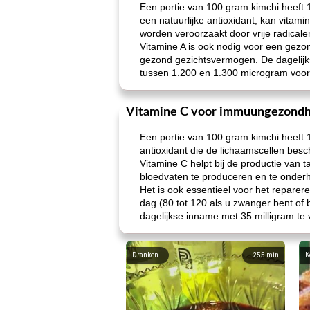
Een portie van 100 gram kimchi heeft 
een natuurlijke antioxidant, kan vitam
worden veroorzaakt door vrije radicale
Vitamine A is ook nodig voor een gezon
gezond gezichtsvermogen. De dagelijk
tussen 1.200 en 1.300 microgram voor
Vitamine C voor immuungezondh
Een portie van 100 gram kimchi heeft 1
antioxidant die de lichaamscellen besc
Vitamine C helpt bij de productie van 
bloedvaten te produceren en te onder
Het is ook essentieel voor het repare
dag (80 tot 120 als u zwanger bent of 
dagelijkse inname met 35 milligram te
Dranken
255
min
K