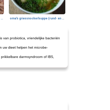
gemakkelijke rijst en hamburger een gerecht diner
oma's griessnockerlsuppe (rund- en griesmeelknoedelsoep)
 van probiotica, vriendelijke bacteriën
n uw dieet helpen het microbe-
 prikkelbare darmsyndroom of IBS,