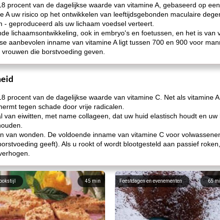
18 procent van de dagelijkse waarde van vitamine A, gebaseerd op een 
ine A uw risico op het ontwikkelen van leeftijdsgebonden maculaire deg
n - geproduceerd als uw lichaam voedsel verteert.
de lichaamsontwikkeling, ook in embryo's en foetussen, en het is van 
se aanbevolen inname van vitamine A ligt tussen 700 en 900 voor ma
 vrouwen die borstvoeding geven.
eid
8 procent van de dagelijkse waarde van vitamine C. Net als vitamine A 
hermt tegen schade door vrije radicalen.
tal van eiwitten, met name collageen, dat uw huid elastisch houdt en uw 
houden.
ren van wonden. De voldoende inname van vitamine C voor volwassenen 
borstvoeding geeft). Als u rookt of wordt blootgesteld aan passief roke
 verhogen.
ookstijl
45
min
Feestdagen en evenementen
65
m