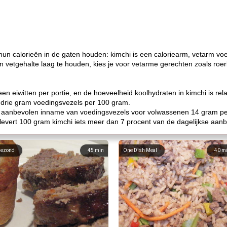
hun calorieën in de gaten houden: kimchi is een caloriearm, vetarm voe
en vetgehalte laag te houden, kies je voor vetarme gerechten zoals ro
en eiwitten per portie, en de hoeveelheid koolhydraten in kimchi is rel
l drie gram voedingsvezels per 100 gram.
de aanbevolen inname van voedingsvezels voor volwassenen 14 gram pe
 levert 100 gram kimchi iets meer dan 7 procent van de dagelijkse aa
ezond
45
min
One Dish Meal
40
m