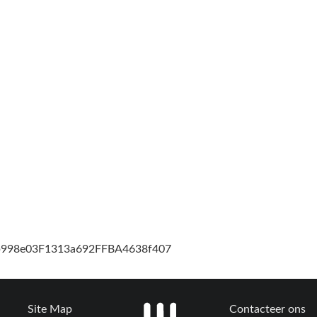
cb998e03F1313a692FFBA4638f407
Site Map
Contacteer ons