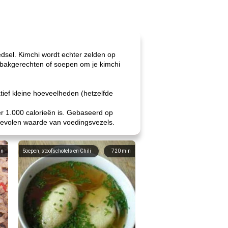
dsel. Kimchi wordt echter zelden op
erbakgerechten of soepen om je kimchi
atief kleine hoeveelheden (hetzelfde
r 1.000 calorieën is. Gebaseerd op
nbevolen waarde van voedingsvezels.
in
Soepen, stoofschotels en Chili
720
min