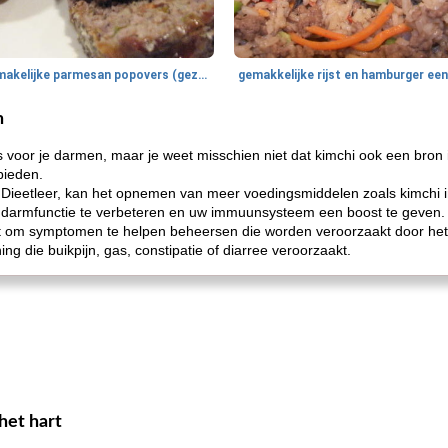
smakelijke parmesan popovers (gezonder!)
n
 voor je darmen, maar je weet misschien niet dat kimchi ook een bron is
bieden.
Dieetleer, kan het opnemen van meer voedingsmiddelen zoals kimchi i
e darmfunctie te verbeteren en uw immuunsysteem een ​​boost te geven.
t om symptomen te helpen beheersen die worden veroorzaakt door het
g die buikpijn, gas, constipatie of diarree veroorzaakt.
het hart