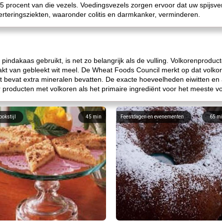
5 procent van die vezels. Voedingsvezels zorgen ervoor dat uw spijsve
verteringsziekten, waaronder colitis en darmkanker, verminderen.
indakaas gebruikt, is net zo belangrijk als de vulling. Volkorenproduc
kt van gebleekt wit meel. De Wheat Foods Council merkt op dat volko
t bevat extra mineralen bevatten. De exacte hoeveelheden eiwitten en 
producten met volkoren als het primaire ingrediënt voor het meeste v
ookstijl
45
min
Feestdagen en evenementen
65
m