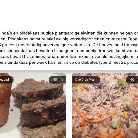
pinda's en pindakaas nuttige plantaardige eiwitten die kunnen helpen om
en. Pindakaas bevat relatief weinig verzadigde vetten en meestal "goe
3 procent meervoudig onverzadigde vetten zijn. De hoeveelheid trans
ganische pindakaas bevatten bijna geen: een beetje transvet komt van na
aas bevat B-vitamines, waaronder foliumzuur, evenals belangrijke min
pels pindakaas per week kan het risico op diabetes type 2 met 21 procen
ezond
45
min
One Dish Meal
40
m