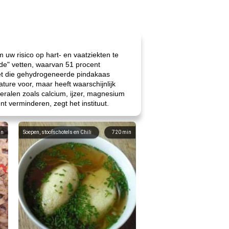
 uw risico op hart- en vaatziekten te
de" vetten, waarvan 51 procent
vet die gehydrogeneerde pindakaas
ture voor, maar heeft waarschijnlijk
eralen zoals calcium, ijzer, magnesium
t verminderen, zegt het instituut.
in
Soepen, stoofschotels en Chili
720
min