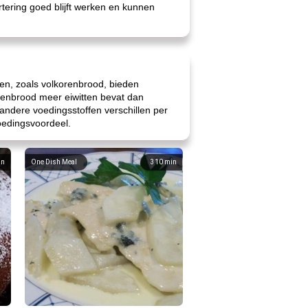
rtering goed blijft werken en kunnen
ten, zoals volkorenbrood, bieden
renbrood meer eiwitten bevat dan
andere voedingsstoffen verschillen per
oedingsvoordeel.
in
One Dish Meal
310
min