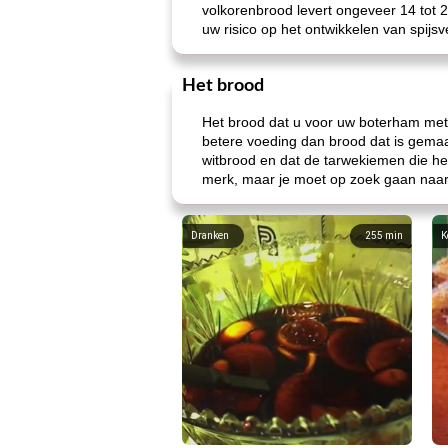
volkorenbrood levert ongeveer 14 tot 2
uw risico op het ontwikkelen van spijs
Het brood
Het brood dat u voor uw boterham met p
betere voeding dan brood dat is gemaa
witbrood en dat de tarwekiemen die he
merk, maar je moet op zoek gaan naar 
Dranken
255
min
K