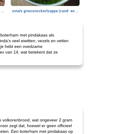
gemakkelijke rijst en hamburger een gerecht diner
oma's griessnockerlsuppe (rund- en griesmeelknoedelsoep)
en boterham met pindakaas als
nda's veel eiwitten, vezels en vetten
n je hebt een voedzame
ex van 14, wat betekent dat ze
es volkorenbrood, wat ongeveer 2 gram
nsin zegt dat, hoewel er geen officieel
e eten. Een boterham met pindakaas op