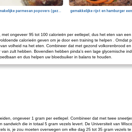
smakelijke parmesan popovers (gezonder!)
n, met ongeveer 95 tot 100 calorieën per eetlepel, dus het eten van e
 voldoende calorieën geven om je door een training te helpen . Omdat pi
l van volheid na het eten. Combineer dat met gezond volkorenbrood e
 van zult hebben. Bovendien hebben pinda's een lage glycemische ind
loedbaan en dus helpen uw bloedsuiker in balans te houden.
heiden, ongeveer 1 gram per eetlepel. Combineer dat met twee sneetj
n sandwich die in totaal 5 gram vezels levert. De Universiteit van Wisco
zels is, je zou moeten overwegen om elke dag 25 tot 35 gram vezels t