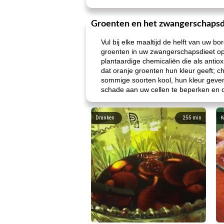
Groenten en het zwangerschapsd
Vul bij elke maaltijd de helft van uw 
groenten in uw zwangerschapsdieet op 
plantaardige chemicaliën die als anti
dat oranje groenten hun kleur geeft; 
sommige soorten kool, hun kleur geve
schade aan uw cellen te beperken en ch
Dranken
255
min
K