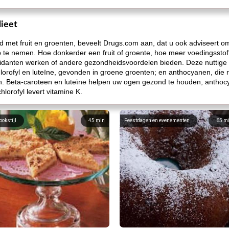
ieet
bord met fruit en groenten, beveelt Drugs.com aan, dat u ook adviseert
te nemen. Hoe donkerder een fruit of groente, hoe meer voedingsstoffe
oxidanten werken of andere gezondheidsvoordelen bieden. Deze nuttige
chlorofyl en luteïne, gevonden in groene groenten; en anthocyanen, di
n. Beta-caroteen en luteïne helpen uw ogen gezond te houden, anthoc
lorofyl levert vitamine K.
ookstijl
45
min
Feestdagen en evenementen
65
m