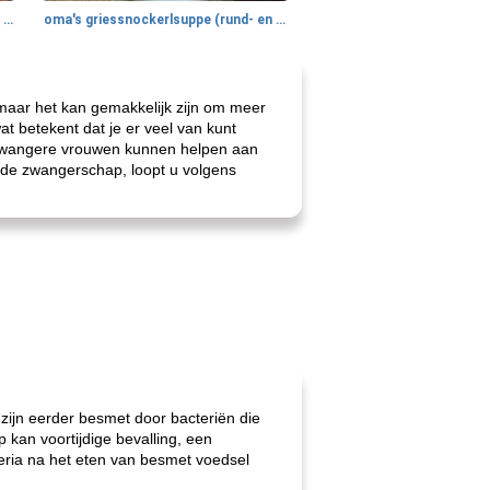
gemakkelijke rijst en hamburger een gerecht diner
oma's griessnockerlsuppe (rund- en griesmeelknoedelsoep)
maar het kan gemakkelijk zijn om meer
t betekent dat je er veel van kunt
e zwangere vrouwen kunnen helpen aan
 de zwangerschap, loopt u volgens
zijn eerder besmet door bacteriën die
 kan voortijdige bevalling, een
eria na het eten van besmet voedsel