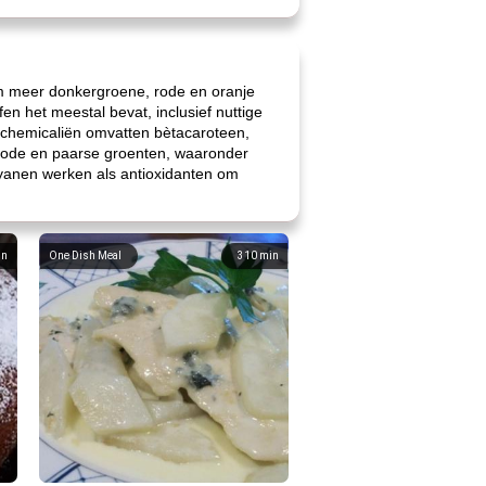
 om meer donkergroene, rode en oranje
n het meestal bevat, inclusief nuttige
 chemicaliën omvatten bètacaroteen,
e rode en paarse groenten, waaronder
yanen werken als antioxidanten om
in
One Dish Meal
310
min