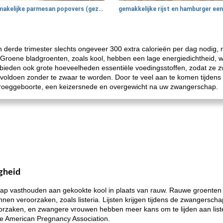
smakelijke parmesan popovers (gezonder!)
derde trimester slechts ongeveer 300 extra calorieën per dag nodig, 
 Groene bladgroenten, zoals kool, hebben een lage energiedichtheid, wa
e bieden ook grote hoeveelheden essentiële voedingsstoffen, zodat z
oldoen zonder te zwaar te worden. Door te veel aan te komen tijdens
 vroeggeboorte, een keizersnede en overgewicht na uw zwangerschap.
gheid
hap vasthouden aan gekookte kool in plaats van rauw. Rauwe groenten 
en veroorzaken, zoals listeria. Lijsten krijgen tijdens de zwangerschap
orzaken, en zwangere vrouwen hebben meer kans om te lijden aan list
e American Pregnancy Association.