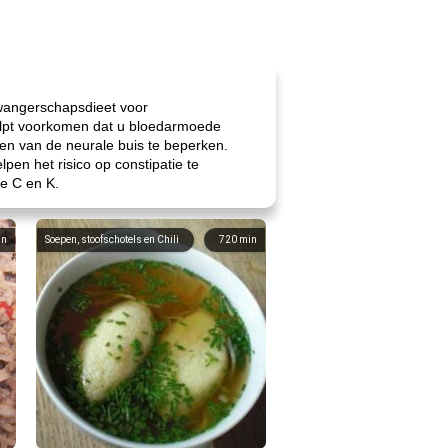
zwangerschapsdieet voor
helpt voorkomen dat u bloedarmoede
gen van de neurale buis te beperken.
pen het risico op constipatie te
e C en K.
in
Soepen, stoofschotels en Chili
720
min