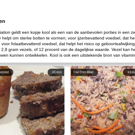
fen
tion geldt een kopje kool als een van de aanbevolen porties in een 
 helpt om sterke botten te vormen; voor ijzerbevattend voedsel, dat 
 voor folaatbevattend voedsel, dat helpt het risico op geboorteafwijkin
2,8 gram vezels, of 12 procent van de dagelijkse waarde. Vezel kan hel
en kunnen ontwikkelen. Kool is ook een uitstekende bron van vitamin
ezond
45
min
One Dish Meal
40
m