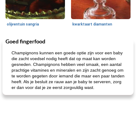
olijventuin sangria
kwarktaart diamanten
Goed fingerfood
Feestdagen en evenementen
65
min
One Dish Meal
310
min
Champignons kunnen een goede optie zijn voor een baby
die zacht voedsel nodig heeft dat op maat kan worden
gesneden. Champignons hebben veel smaak, een aantal
prachtige vitamines en mineralen en zijn zacht genoeg om
te worden gegeten door iemand die maar een paar tanden
heeft. Als je besluit ze rauw aan je baby te serveren, zorg
er dan voor dat je ze eerst zorgvuldig wast.
de jamcake van Georgië tennessee
blauwe kaasperen kip