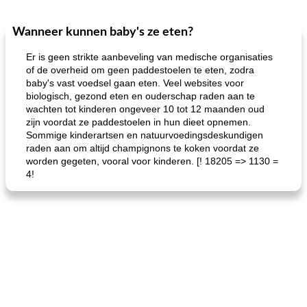
Wanneer kunnen baby's ze eten?
One Dish Meal
40
min
Soepen, stoofschotels en Chili
720
min
Er is geen strikte aanbeveling van medische organisaties
of de overheid om geen paddestoelen te eten, zodra
baby's vast voedsel gaan eten. Veel websites voor
biologisch, gezond eten en ouderschap raden aan te
wachten tot kinderen ongeveer 10 tot 12 maanden oud
zijn voordat ze paddestoelen in hun dieet opnemen.
Sommige kinderartsen en natuurvoedingsdeskundigen
raden aan om altijd champignons te koken voordat ze
worden gegeten, vooral voor kinderen. [! 18205 => 1130 =
gemakkelijke rijst en hamburger een gerecht diner
oma's griessnockerlsuppe (rund- en griesmeelknoedelsoep)
4!