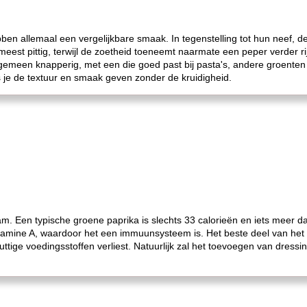
ben allemaal een vergelijkbare smaak. In tegenstelling tot hun neef, de
st pittig, terwijl de zoetheid toeneemt naarmate een peper verder rijpt
lgemeen knapperig, met een die goed past bij pasta's, andere groenten e
s je de textuur en smaak geven zonder de kruidigheid.
aam. Een typische groene paprika is slechts 33 calorieën en iets meer 
tamine A, waardoor het een immuunsysteem is. Het beste deel van het ra
ttige voedingsstoffen verliest. Natuurlijk zal het toevoegen van dressi