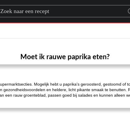
rch for a recipe
Moet ik rauwe paprika eten?
e supermarktsecties. Mogelijk hebt u paprika's geroosterd, gestoomd o
un gezondheidsvoordelen en heldere, licht pikante smaak te benutten. 
 aan een rauw groenteblad, passen goed bij salades en kunnen alleen