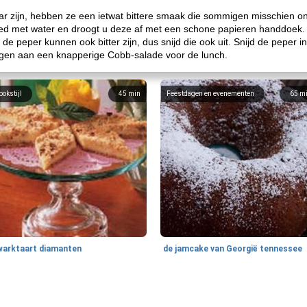
ar zijn, hebben ze een ietwat bittere smaak die sommigen misschien 
oed met water en droogt u deze af met een schone papieren handdoek.
 de peper kunnen ook bitter zijn, dus snijd die ook uit. Snijd de peper i
oegen aan een knapperige Cobb-salade voor de lunch.
ookstijl
45
min
Feestdagen en evenementen
65
m
warktaart diamanten
de jamcake van Georgië tennessee