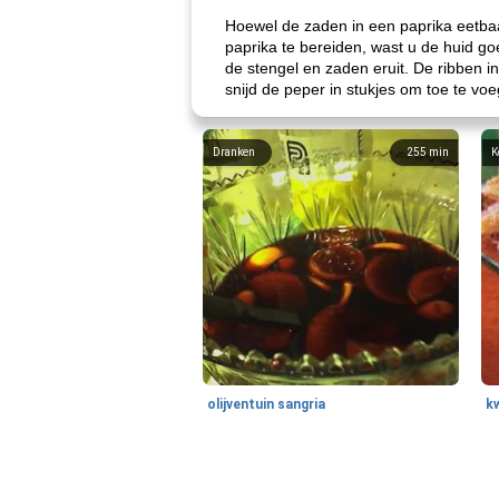
Hoewel de zaden in een paprika eetba
paprika te bereiden, wast u de huid g
de stengel en zaden eruit. De ribben in
snijd de peper in stukjes om toe te v
Dranken
255
min
K
olijventuin sangria
k