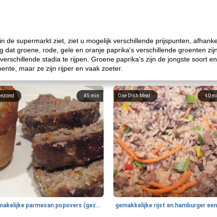
s in de supermarkt ziet, ziet u mogelijk verschillende prijspunten, afhan
dat groene, rode, gele en oranje paprika's verschillende groenten zijn. 
verschillende stadia te rijpen. Groene paprika's zijn de jongste soort
ente, maar ze zijn rijper en vaak zoeter.
ezond
45
min
One Dish Meal
40
m
smakelijke parmesan popovers (gezonder!)