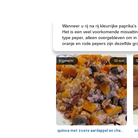
Wanneer u rij na rij kleurrijke paprika'
Het is een veel voorkomende misvatting 
type peper, alleen overgebleven om in 
oranje en rode pepers zijn dezelfde gro
Bijgerecht
55
min
G
quinoa met zoete aardappel en champignons