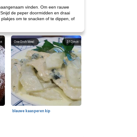
onaangenaam vinden. Om een ​​rauwe
 Snijd de peper doormidden en draai
n plakjes om te snacken of te dippen, of
in
One Dish Meal
310
min
blauwe kaasperen kip