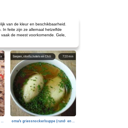
kelijk van de kleur en beschikbaarheid.
In feite zijn ze allemaal hetzelfde
 en vaak de meest voorkomende. Gele,
in
Soepen, stoofschotels en Chili
720
min
gemakkelijke rijst en hamburger een gerecht diner
oma's griessnockerlsuppe (rund- en griesmeelknoedelsoep)