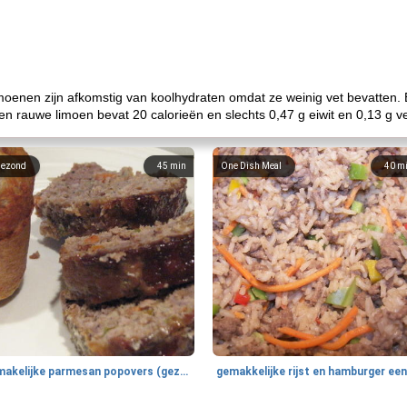
imoenen zijn afkomstig van koolhydraten omdat ze weinig vet bevatten. 
Een rauwe limoen bevat 20 calorieën en slechts 0,47 g eiwit en 0,13 g ve
ezond
45
min
One Dish Meal
40
m
smakelijke parmesan popovers (gezonder!)