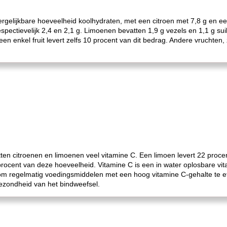
rgelijkbare hoeveelheid koolhydraten, met een citroen met 7,8 g en een
respectievelijk 2,4 en 2,1 g. Limoenen bevatten 1,9 g vezels en 1,1 g
n enkel fruit levert zelfs 10 procent van dit bedrag. Andere vruchten, 
tten citroenen en limoenen veel vitamine C. Een limoen levert 22 pro
rocent van deze hoeveelheid. Vitamine C is een in water oplosbare vit
om regelmatig voedingsmiddelen met een hoog vitamine C-gehalte te ete
ezondheid van het bindweefsel.