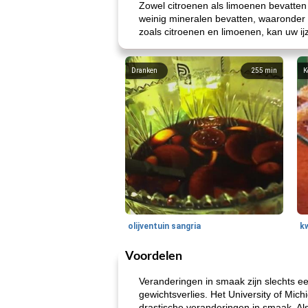
Zowel citroenen als limoenen bevatten
weinig mineralen bevatten, waaronder i
zoals citroenen en limoenen, kan uw ij
Dranken
255
min
K
olijventuin sangria
k
Voordelen
Veranderingen in smaak zijn slechts ee
gewichtsverlies. Het University of Mic
drastische veranderingen in smaak. Als