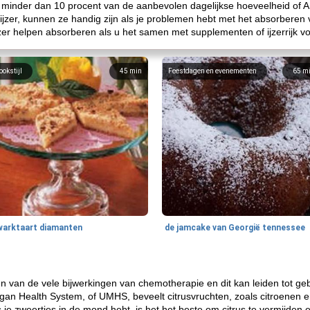
 minder dan 10 procent van de aanbevolen dagelijkse hoeveelheid of 
jzer, kunnen ze handig zijn als je problemen hebt met het absorberen v
zer helpen absorberen als u het samen met supplementen of ijzerrijk v
ookstijl
45
min
Feestdagen en evenementen
65
m
warktaart diamanten
de jamcake van Georgië tennessee
n van de vele bijwerkingen van chemotherapie en dit kan leiden tot geb
higan Health System, of UMHS, beveelt citrusvruchten, zoals citroenen e
 je zweertjes in de mond hebt, is het het beste om citrus te vermijden 