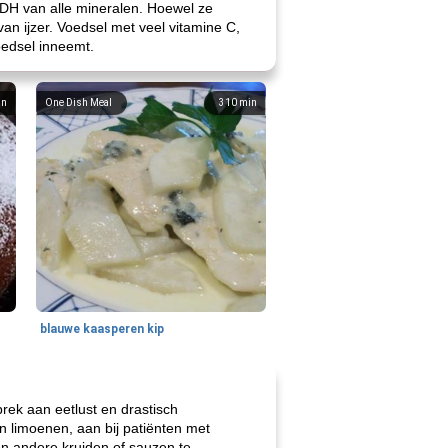
ADH van alle mineralen. Hoewel ze
an ijzer. Voedsel met veel vitamine C,
oedsel inneemt.
in
One Dish Meal
310
min
blauwe kaasperen kip
rek aan eetlust en drastisch
n limoenen, aan bij patiënten met
en andere kruiden of sauzen te