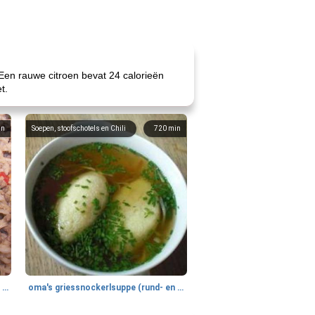
Een rauwe citroen bevat 24 calorieën
t.
in
Soepen, stoofschotels en Chili
720
min
gemakkelijke rijst en hamburger een gerecht diner
oma's griessnockerlsuppe (rund- en griesmeelknoedelsoep)