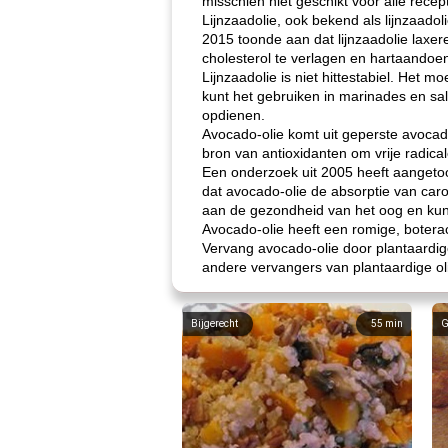
misschien niet geschikt voor alle recep
Lijnzaadolie, ook bekend als lijnzaadol
2015 toonde aan dat lijnzaadolie laxere
cholesterol te verlagen en hartaandoe
Lijnzaadolie is niet hittestabiel. Het 
kunt het gebruiken in marinades en sa
opdienen.
Avocado-olie komt uit geperste avocad
bron van antioxidanten om vrije radical
Een onderzoek uit 2005 heeft aangetoo
dat avocado-olie de absorptie van car
aan de gezondheid van het oog en kun
Avocado-olie heeft een romige, botera
Vervang avocado-olie door plantaardige 
andere vervangers van plantaardige o
Bijgerecht
55
min
G