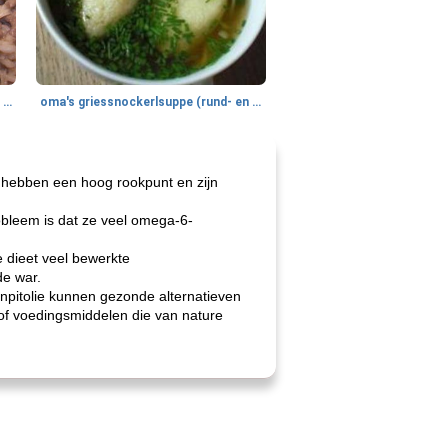
gemakkelijke rijst en hamburger een gerecht diner
oma's griessnockerlsuppe (rund- en griesmeelknoedelsoep)
e hebben een hoog rookpunt en zijn
obleem is dat ze veel omega-6-
 dieet veel bewerkte
de war.
enpitolie kunnen gezonde alternatieven
 of voedingsmiddelen die van nature