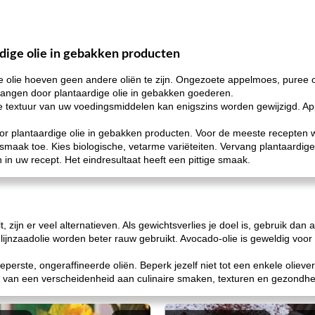
dige olie in gebakken producten
e olie hoeven geen andere oliën te zijn. Ongezoete appelmoes, puree 
ngen door plantaardige olie in gebakken goederen.
e textuur van uw voedingsmiddelen kan enigszins worden gewijzigd. A
r plantaardige olie in gebakken producten. Voor de meeste recepten
smaak toe. Kies biologische, vetarme variëteiten. Vervang plantaardig
 in uw recept. Het eindresultaat heeft een pittige smaak.
alt, zijn er veel alternatieven. Als gewichtsverlies je doel is, gebruik 
n lijnzaadolie worden beter rauw gebruikt. Avocado-olie is geweldig voo
eperste, ongeraffineerde oliën. Beperk jezelf niet tot een enkele olie
en van een verscheidenheid aan culinaire smaken, texturen en gezondh