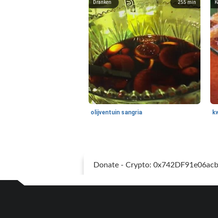
Dranken
255
min
K
olijventuin sangria
k
Donate - Crypto: 0x742DF91e06a