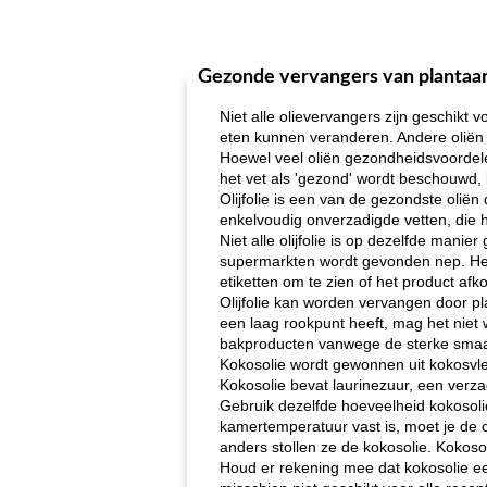
Gezonde vervangers van plantaar
Niet alle olievervangers zijn geschik
eten kunnen veranderen. Andere oliën 
Hoewel veel oliën gezondheidsvoordele
het vet als 'gezond' wordt beschouwd,
Olijfolie is een van de gezondste oliën
enkelvoudig onverzadigde vetten, die 
Niet alle olijfolie is op dezelfde mani
supermarkten wordt gevonden nep. Het r
etiketten om te zien of het product afko
Olijfolie kan worden vervangen door pl
een laag rookpunt heeft, mag het niet 
bakproducten vanwege de sterke sma
Kokosolie wordt gewonnen uit kokosvle
Kokosolie bevat laurinezuur, een verz
Gebruik dezelfde hoeveelheid kokosolie
kamertemperatuur vast is, moet je de ol
anders stollen ze de kokosolie. Kokos
Houd er rekening mee dat kokosolie een