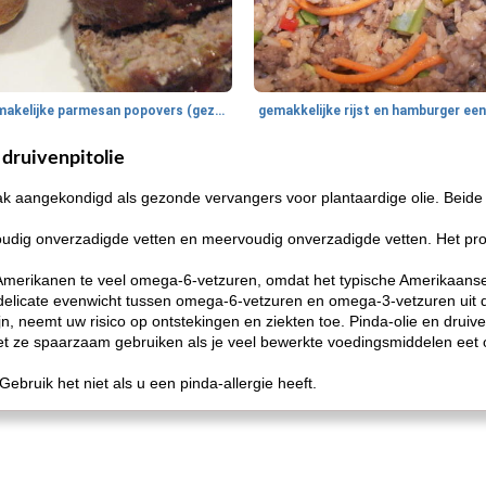
smakelijke parmesan popovers (gezonder!)
druivenpitolie
aak aangekondigd als gezonde vervangers voor plantaardige olie. Beid
voudig onverzadigde vetten en meervoudig onverzadigde vetten. Het pr
merikanen te veel omega-6-vetzuren, omdat het typische Amerikaanse
 delicate evenwicht tussen omega-6-vetzuren en omega-3-vetzuren uit 
, neemt uw risico op ontstekingen en ziekten toe. Pinda-olie en druiv
moet ze spaarzaam gebruiken als je veel bewerkte voedingsmiddelen eet
ebruik het niet als u een pinda-allergie heeft.