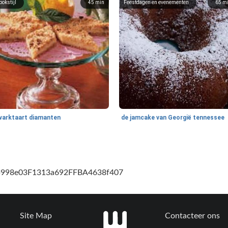
ookstijl
45
min
Feestdagen en evenementen
65
m
warktaart diamanten
de jamcake van Georgië tennessee
cb998e03F1313a692FFBA4638f407
Site Map
Contacteer ons