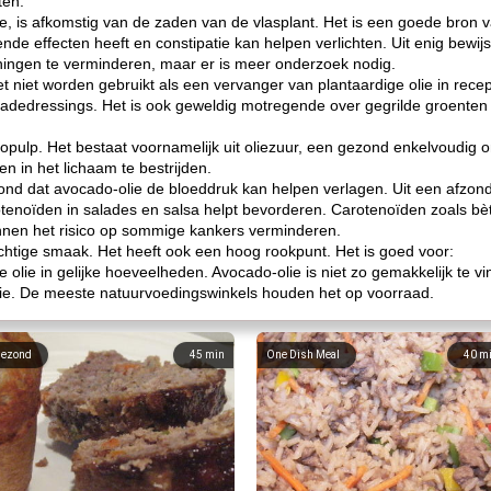
ten.
ie, is afkomstig van de zaden van de vlasplant. Het is een goede bron v
nde effecten heeft en constipatie kan helpen verlichten. Uit enig bewijs 
ningen te verminderen, maar er is meer onderzoek nodig.
moet niet worden gebruikt als een vervanger van plantaardige olie in rece
ladedressings. Het is ook geweldig motregende over gegrilde groenten
opulp. Het bestaat voornamelijk uit oliezuur, een gezond enkelvoudig 
en in het lichaam te bestrijden.
nd dat avocado-olie de bloeddruk kan helpen verlagen. Uit een afzonder
otenoïden in salades en salsa helpt bevorderen. Carotenoïden zoals bè
nen het risico op sommige kankers verminderen.
chtige smaak. Het heeft ook een hoog rookpunt. Het is goed voor:
olie in gelijke hoeveelheden. Avocado-olie is niet zo gemakkelijk te vi
lie. De meeste natuurvoedingswinkels houden het op voorraad.
ezond
45
min
One Dish Meal
40
m