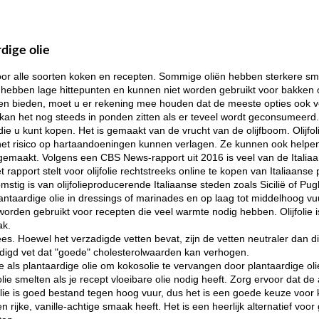
dige olie
t voor alle soorten koken en recepten. Sommige oliën hebben sterkere 
hebben lage hittepunten en kunnen niet worden gebruikt voor bakken 
n bieden, moet u er rekening mee houden dat de meeste opties ook vee
 kan het nog steeds in ponden zitten als er teveel wordt geconsumeerd.
 die u kunt kopen. Het is gemaakt van de vrucht van de olijfboom. Olijf
het risico op hartaandoeningen kunnen verlagen. Ze kunnen ook helpen
er gemaakt. Volgens een CBS News-rapport uit 2016 is veel van de Italiaa
apport stelt voor olijfolie rechtstreeks online te kopen van Italiaans
mstig is van olijfolieproducerende Italiaanse steden zoals Sicilië of Pugl
antaardige olie in dressings of marinades en op laag tot middelhoog v
worden gebruikt voor recepten die veel warmte nodig hebben. Olijfolie
ak.
es. Hoewel het verzadigde vetten bevat, zijn de vetten neutraler dan 
adigd vet dat "goede" cholesterolwaarden kan verhogen.
 als plantaardige olie om kokosolie te vervangen door plantaardige oli
ie smelten als je recept vloeibare olie nodig heeft. Zorg ervoor dat de 
olie is goed bestand tegen hoog vuur, dus het is een goede keuze voo
 rijke, vanille-achtige smaak heeft. Het is een heerlijk alternatief vo