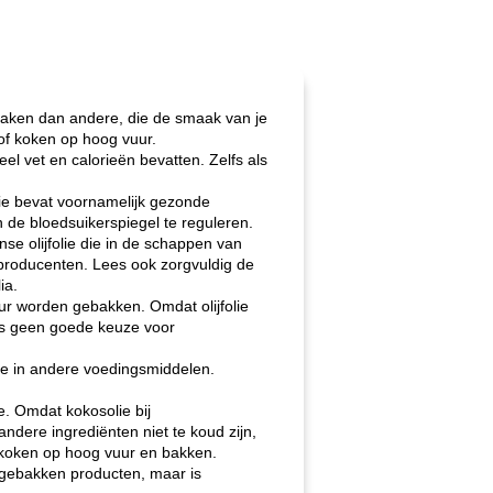
smaken dan andere, die de smaak van je
of koken op hoog vuur.
l vet en calorieën bevatten. Zelfs als
olie bevat voornamelijk gezonde
 de bloedsuikerspiegel te reguleren.
nse olijfolie die in de schappen van
e producenten. Lees ook zorgvuldig de
ia.
uur worden gebakken. Omdat olijfolie
 is geen goede keuze voor
die in andere voedingsmiddelen.
e. Omdat kokosolie bij
andere ingrediënten niet te koud zijn,
r koken op hoog vuur en bakken.
or gebakken producten, maar is