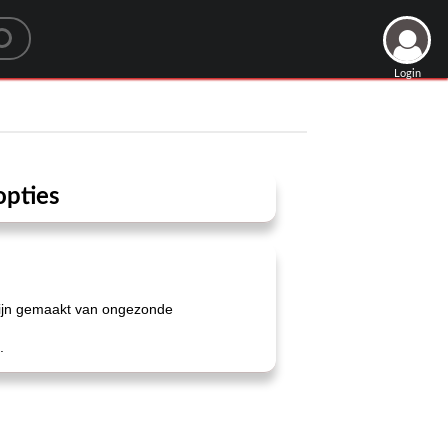
Login
opties
zijn gemaakt van ongezonde
.