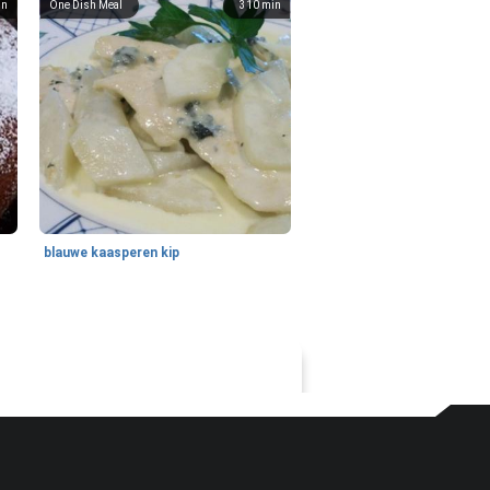
in
One Dish Meal
310
min
blauwe kaasperen kip