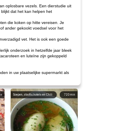
an oplosbare vezels. Een dierstudie uit
blijkt dat het kan helpen het
pten die koken op hitte vereisen. Je
 of ander gekookt voedsel voor het
onverzadigd vet. Het is ook een goede
lijk onderzoek in hetzelfde jaar bleek
tacaroteen en luteïne zijn gekoppeld
nden in uw plaatselijke supermarkt als
in
Soepen, stoofschotels en Chili
720
min