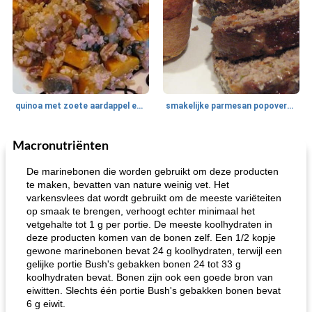
quinoa met zoete aardappel en champignons
smakelijke parmesan popovers (gezonder!)
Macronutriënten
One Dish Meal
40
min
Soepen, stoofschotels en Chili
720
min
De marinebonen die worden gebruikt om deze producten
te maken, bevatten van nature weinig vet. Het
varkensvlees dat wordt gebruikt om de meeste variëteiten
op smaak te brengen, verhoogt echter minimaal het
vetgehalte tot 1 g per portie. De meeste koolhydraten in
deze producten komen van de bonen zelf. Een 1/2 kopje
gewone marinebonen bevat 24 g koolhydraten, terwijl een
gelijke portie Bush's gebakken bonen 24 tot 33 g
koolhydraten bevat. Bonen zijn ook een goede bron van
gemakkelijke rijst en hamburger een gerecht diner
oma's griessnockerlsuppe (rund- en griesmeelknoedelsoep)
eiwitten. Slechts één portie Bush's gebakken bonen bevat
6 g eiwit.