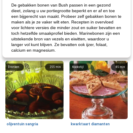
De gebakken bonen van Bush passen in een gezond
dieet, zolang u uw portiegrootte beperkt en er af en toe
een bijgerecht van maakt. Probeer zelf gebakken bonen te
maken als je ze vaker wilt eten. Recepten in overvloed
voor lichtere versies die minder zout en suiker bevatten en
toch hetzelfde smaakprofiel bieden. Marinebonen zijn een
uitstekende bron van vezels en eiwitten, waardoor u
langer vol kunt blijven. Ze bevatten ook ijzer, folaat,
calcium en magnesium.
Dranken
255
min
Kookstijl
45
min
olijventuin sangria
kwarktaart diamanten