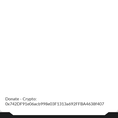
Donate - Crypto:
0x742DF91e06acb998e03F1313a692FFBA4638f407