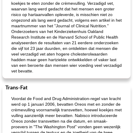
koekjes te eten zonder de crèmevulling. Verzadigd vet,
waarvan lang werd gedacht dat het mensen een groter
risico op hartaanvallen opleverde, is misschien niet zo
ongezond als lang werd gedacht, volgens een artikel in het
maartnummer van het "Journal of Clinical Nutrition."
Onderzoekers van het Kinderziekenhuis Oakland
Research Institute en de Harvard School of Public Health
analyseerden de resultaten van 21 eerdere onderzoeken
die vijf tot 23 jaar duurden, en ontdekten dat mensen die
veel verzadigd vet aten hogere cholesterolwaarden
hadden maar geen hartziekte ontwikkelden of vaker last
van een beroerte dan mensen wier voeding veel verzadigd
vet bevatte.
Trans-Fat
Voordat de Food and Drug Administration-regel van kracht
werd op 1 januari 2006, bevatten Oreos met en zonder de
crèmevulling voornamelijk transvetten, hoewel koekjes met
vulling aanzienlijk meer bevatten. Nabisco introduceerde
Oreos zonder transvetten na die datum, en smaak-
proevers in "The Washington Post" vonden geen wezenlijk
verschil tussen de textuur en de zoetheid van de twee