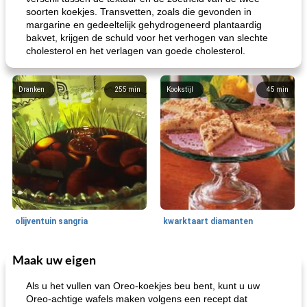
soorten koekjes. Transvetten, zoals die gevonden in
margarine en gedeeltelijk gehydrogeneerd plantaardig
bakvet, krijgen de schuld voor het verhogen van slechte
cholesterol en het verlagen van goede cholesterol.
Dranken
255
min
Kookstijl
45
min
olijventuin sangria
kwarktaart diamanten
Maak uw eigen
Feestdagen en evenementen
65
min
One Dish Meal
310
min
Als u het vullen van Oreo-koekjes beu bent, kunt u uw
Oreo-achtige wafels maken volgens een recept dat