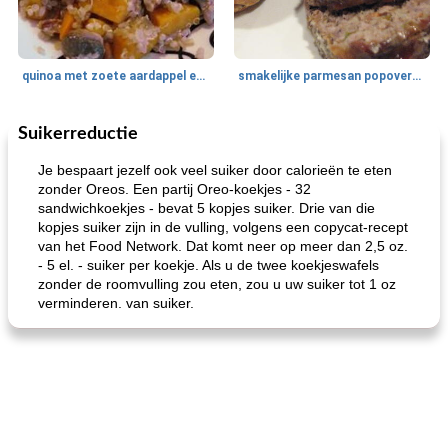
quinoa met zoete aardappel en champignons
smakelijke parmesan popovers (gezonder!)
Suikerreductie
One Dish Meal
40
min
Soepen, stoofschotels en Chili
720
min
Je bespaart jezelf ook veel suiker door calorieën te eten
zonder Oreos. Een partij Oreo-koekjes - 32
sandwichkoekjes - bevat 5 kopjes suiker. Drie van die
kopjes suiker zijn in de vulling, volgens een copycat-recept
van het Food Network. Dat komt neer op meer dan 2,5 oz.
- 5 el. - suiker per koekje. Als u de twee koekjeswafels
zonder de roomvulling zou eten, zou u uw suiker tot 1 oz
verminderen. van suiker.
gemakkelijke rijst en hamburger een gerecht diner
oma's griessnockerlsuppe (rund- en griesmeelknoedelsoep)