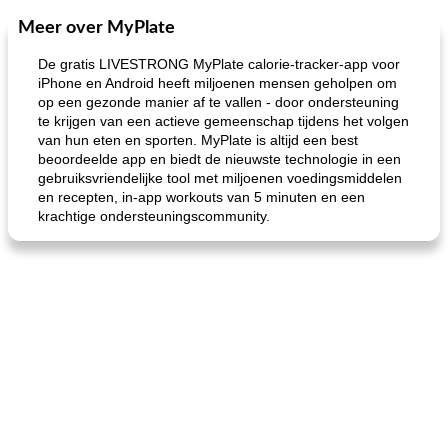
Meer over MyPlate
Feestdagen en evenementen
65
min
One Dish Meal
310
min
De gratis LIVESTRONG MyPlate calorie-tracker-app voor
iPhone en Android heeft miljoenen mensen geholpen om
op een gezonde manier af te vallen - door ondersteuning
te krijgen van een actieve gemeenschap tijdens het volgen
van hun eten en sporten. MyPlate is altijd een best
beoordeelde app en biedt de nieuwste technologie in een
gebruiksvriendelijke tool met miljoenen voedingsmiddelen
en recepten, in-app workouts van 5 minuten en een
krachtige ondersteuningscommunity.
de jamcake van Georgië tennessee
blauwe kaasperen kip