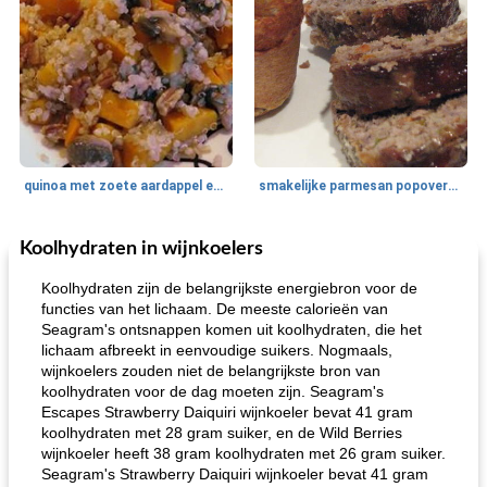
quinoa met zoete aardappel en champignons
smakelijke parmesan popovers (gezonder!)
Koolhydraten in wijnkoelers
One Dish Meal
40
min
Soepen, stoofschotels en Chili
720
min
Koolhydraten zijn de belangrijkste energiebron voor de
functies van het lichaam. De meeste calorieën van
Seagram's ontsnappen komen uit koolhydraten, die het
lichaam afbreekt in eenvoudige suikers. Nogmaals,
wijnkoelers zouden niet de belangrijkste bron van
koolhydraten voor de dag moeten zijn. Seagram's
Escapes Strawberry Daiquiri wijnkoeler bevat 41 gram
koolhydraten met 28 gram suiker, en de Wild Berries
wijnkoeler heeft 38 gram koolhydraten met 26 gram suiker.
gemakkelijke rijst en hamburger een gerecht diner
oma's griessnockerlsuppe (rund- en griesmeelknoedelsoep)
Seagram's Strawberry Daiquiri wijnkoeler bevat 41 gram