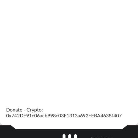
Donate - Crypto:
0x742DF91e06acb998e03F1313a692FFBA4638f407