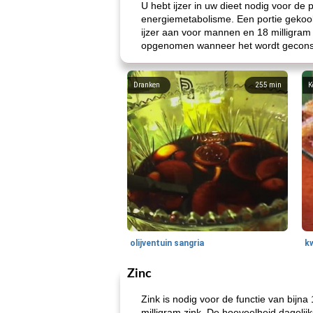
U hebt ijzer in uw dieet nodig voor de
energiemetabolisme. Een portie gekookte
ijzer aan voor mannen en 18 milligram 
opgenomen wanneer het wordt geconsume
Dranken
255
min
K
olijventuin sangria
k
Zinc
Zink is nodig voor de functie van bijn
milligram zink. De hoeveelheid dagelijk