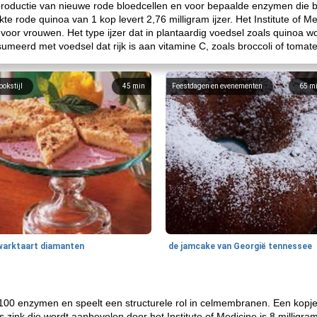
 productie van nieuwe rode bloedcellen en voor bepaalde enzymen die be
 rode quinoa van 1 kop levert 2,76 milligram ijzer. Het Institute of Me
voor vrouwen. Het type ijzer dat in plantaardig voedsel zoals quinoa w
erd met voedsel dat rijk is aan vitamine C, zoals broccoli of tomate
ookstijl
45
min
Feestdagen en evenementen
65
m
warktaart diamanten
de jamcake van Georgië tennessee
a 100 enzymen en speelt een structurele rol in celmembranen. Een kopj
s zink die wordt aanbevolen door het Institute of Medicine is 8 milligr