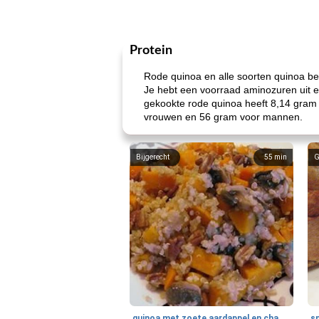
Protein
Rode quinoa en alle soorten quinoa bev
Je hebt een voorraad aminozuren uit ei
gekookte rode quinoa heeft 8,14 gram e
vrouwen en 56 gram voor mannen.
Bijgerecht
55
min
G
quinoa met zoete aardappel en champignons