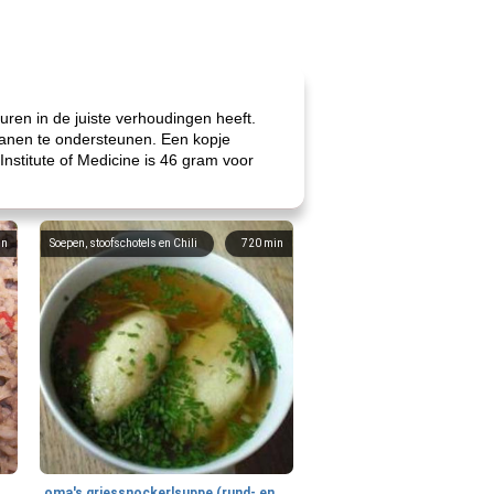
uren in de juiste verhoudingen heeft.
rganen te ondersteunen. Een kopje
Institute of Medicine is 46 gram voor
in
Soepen, stoofschotels en Chili
720
min
gemakkelijke rijst en hamburger een gerecht diner
oma's griessnockerlsuppe (rund- en griesmeelknoedelsoep)