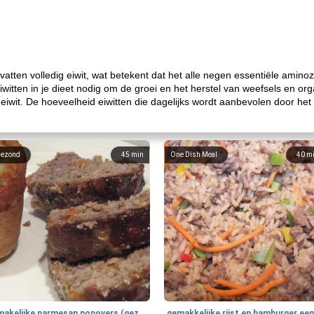
atten volledig eiwit, wat betekent dat het alle negen essentiële aminoz
witten in je dieet nodig om de groei en het herstel van weefsels en o
iwit. De hoeveelheid eiwitten die dagelijks wordt aanbevolen door het 
ezond
45
min
One Dish Meal
40
m
smakelijke parmesan popovers (gezonder!)