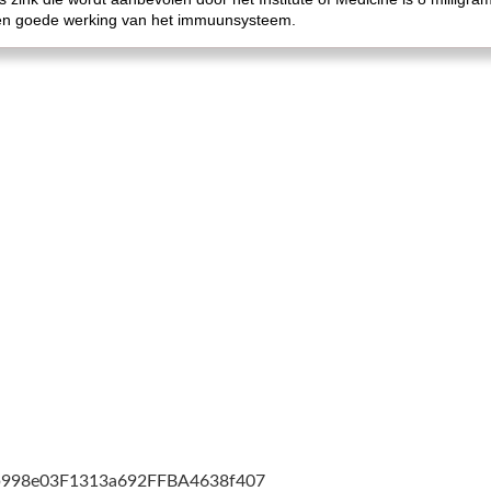
een goede werking van het immuunsysteem.
cb998e03F1313a692FFBA4638f407