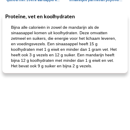
quinoa met zoete aardappel en champignons
smakelijke parmesan popovers (gezonder!)
Proteïne, vet en koolhydraten
One Dish Meal
40
min
Soepen, stoofschotels en Chili
720
min
Bijna alle calorieën in zowel de mandarijn als de
sinaasappel komen uit koolhydraten. Deze omvatten
zetmeel en suikers, die energie voor het lichaam leveren,
en voedingsvezels. Een sinaasappel heeft 15 g
koolhydraten met 1 g eiwit en minder dan 1 gram vet. Het
heeft ook 3 g vezels en 12 g suiker. Een mandarijn heeft
bijna 12 g koolhydraten met minder dan 1 g eiwit en vet.
Het bevat ook 9 g suiker en bijna 2 g vezels.
gemakkelijke rijst en hamburger een gerecht diner
oma's griessnockerlsuppe (rund- en griesmeelknoedelsoep)