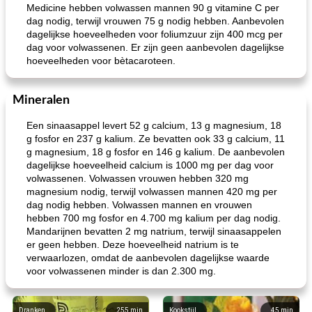
Medicine hebben volwassen mannen 90 g vitamine C per
dag nodig, terwijl vrouwen 75 g nodig hebben. Aanbevolen
dagelijkse hoeveelheden voor foliumzuur zijn 400 mcg per
dag voor volwassenen. Er zijn geen aanbevolen dagelijkse
hoeveelheden voor bètacaroteen.
Mineralen
Een sinaasappel levert 52 g calcium, 13 g magnesium, 18
g fosfor en 237 g kalium. Ze bevatten ook 33 g calcium, 11
g magnesium, 18 g fosfor en 146 g kalium. De aanbevolen
dagelijkse hoeveelheid calcium is 1000 mg per dag voor
volwassenen. Volwassen vrouwen hebben 320 mg
magnesium nodig, terwijl volwassen mannen 420 mg per
dag nodig hebben. Volwassen mannen en vrouwen
hebben 700 mg fosfor en 4.700 mg kalium per dag nodig.
Mandarijnen bevatten 2 mg natrium, terwijl sinaasappelen
er geen hebben. Deze hoeveelheid natrium is te
verwaarlozen, omdat de aanbevolen dagelijkse waarde
voor volwassenen minder is dan 2.300 mg.
Dranken
255
min
Kookstijl
45
min