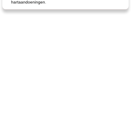
hartaandoeningen.
gemakkelijke rijst en hamburger een gerecht diner
oma's griessnockerlsuppe (rund- en griesmeelknoedelsoep)