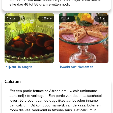
elke dag 46 tot 56 gram eiwitten nodig.
Dranken
255
min
Kookstijl
45
min
olijventuin sangria
kwarktaart diamanten
Calcium
Feestdagen en evenementen
65
min
One Dish Meal
310
min
Eet een portie fettuccine Alfredo om uw calciuminname
aanzienlijk te verhogen. Een portie van deze pastaschotel
levert 30 procent van de dagelijkse aanbevolen inname
van calcium. Dit komt voornamelijk van de kaas, boter en
room die veel voorkomt in Alfredo-saus. Het calcium in