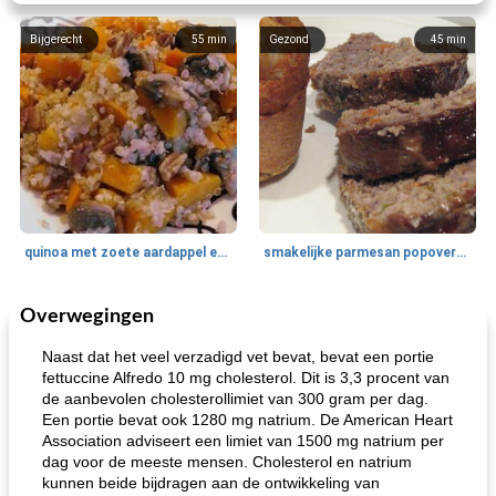
Bijgerecht
55
min
Gezond
45
min
quinoa met zoete aardappel en champignons
smakelijke parmesan popovers (gezonder!)
Overwegingen
One Dish Meal
40
min
Soepen, stoofschotels en Chili
720
min
Naast dat het veel verzadigd vet bevat, bevat een portie
fettuccine Alfredo 10 mg cholesterol. Dit is 3,3 procent van
de aanbevolen cholesterollimiet van 300 gram per dag.
Een portie bevat ook 1280 mg natrium. De American Heart
Association adviseert een limiet van 1500 mg natrium per
dag voor de meeste mensen. Cholesterol en natrium
kunnen beide bijdragen aan de ontwikkeling van