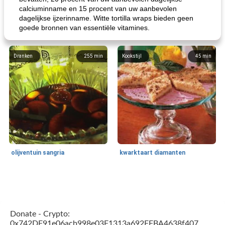
calciuminname en 15 procent van uw aanbevolen
dagelijkse ijzerinname. Witte tortilla wraps bieden geen
goede bronnen van essentiële vitamines.
Dranken
255
min
Kookstijl
45
min
olijventuin sangria
kwarktaart diamanten
Feestdagen en evenementen
65
min
One Dish Meal
310
min
Donate - Crypto:
0x742DF91e06acb998e03F1313a692FFBA4638f407