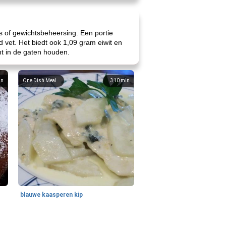
s of gewichtsbeheersing. Een portie
d vet. Het biedt ook 1,09 gram eiwit en
ht in de gaten houden.
in
One Dish Meal
310
min
blauwe kaasperen kip