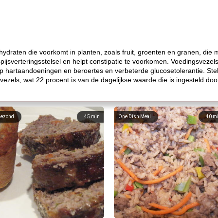
ydraten die voorkomt in planten, zoals fruit, groenten en granen, die
 spijsverteringsstelsel en helpt constipatie te voorkomen. Voedingsveze
op hartaandoeningen en beroertes en verbeterde glucosetolerantie. Stek
 vezels, wat 22 procent is van de dagelijkse waarde die is ingesteld 
ezond
45
min
One Dish Meal
40
m