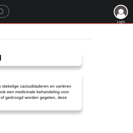
Login
d
n stekelige cactusbladeren en variëren
r ook een medicinale behandeling voor
uw of gedroogd worden gegeten, deze