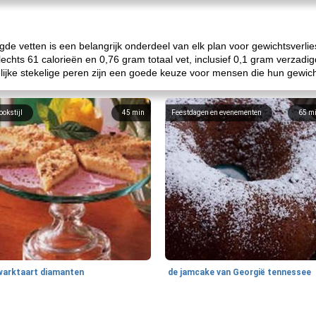
de vetten is een belangrijk onderdeel van elk plan voor gewichtsverlie
echts 61 calorieën en 0,76 gram totaal vet, inclusief 0,1 gram verzadig
lijke stekelige peren zijn een goede keuze voor mensen die hun gewic
ookstijl
45
min
Feestdagen en evenementen
65
m
warktaart diamanten
de jamcake van Georgië tennessee