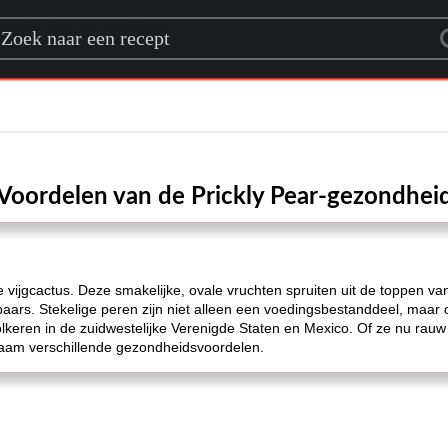
rch for a recipe
Voordelen van de Prickly Pear-gezondhei
e vijgcactus. Deze smakelijke, ovale vruchten spruiten uit de toppen va
 paars. Stekelige peren zijn niet alleen een voedingsbestanddeel, maa
olkeren in de zuidwestelijke Verenigde Staten en Mexico. Of ze nu ra
chaam verschillende gezondheidsvoordelen.