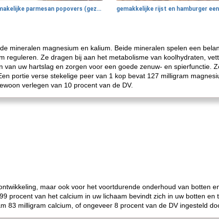
smakelijke parmesan popovers (gezonder!)
n de mineralen magnesium en kalium. Beide mineralen spelen een belangr
m reguleren. Ze dragen bij aan het metabolisme van koolhydraten, vett
en van uw hartslag en zorgen voor een goede zenuw- en spierfunctie. Z
en portie verse stekelige peer van 1 kop bevat 127 milligram magnes
s gewoon verlegen van 10 procent van de DV.
e ontwikkeling, maar ook voor het voortdurende onderhoud van botten e
 procent van het calcium in uw lichaam bevindt zich in uw botten en 
aam 83 milligram calcium, of ongeveer 8 procent van de DV ingesteld d