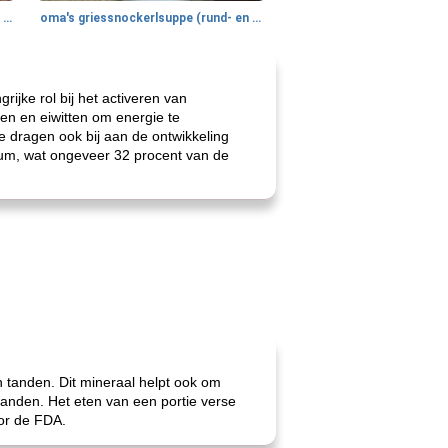
gemakkelijke rijst en hamburger een gerecht diner
oma's griessnockerlsuppe (rund- en griesmeelknoedelsoep)
ijke rol bij het activeren van
en en eiwitten om energie te
e dragen ook bij aan de ontwikkeling
ium, wat ongeveer 32 procent van de
n tanden. Dit mineraal helpt ook om
tanden. Het eten van een portie verse
oor de FDA.