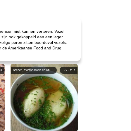
 mensen niet kunnen verteren. Vezel
ls zijn ook gekoppeld aan een lager
elige peren zitten boordevol vezels.
door de Amerikaanse Food and Drug
in
Soepen, stoofschotels en Chili
720
min