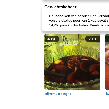
Gewichtsbeheer
Het beperken van calorieën en verzadig
verse stekelige peer van 1 kop bevat sl
14,26 gram koolhydraten. Dieetvriende
Dranken
255
min
K
olijventuin sangria
k