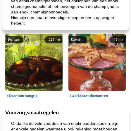
van enoki champignonsoep, het opkloppen van een enoki
champignonomelet of het toevoegen van de champignons
aan enoki champignonnoedels.
Hier zijn een paar eenvoudige recepten om u op weg te
helpen:
Dranken
255
min
Kookstijl
45
min
olijventuin sangria
kwarktaart diamanten
Voorzorgsmaatregelen
Feestdagen en evenementen
65
min
One Dish Meal
310
min
Ondanks de vele voordelen van enoki-paddenstoelen, zijn
er enkele nadelen waarmee u ook rekening moet houden