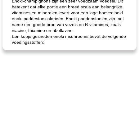
Enoki-champignons zijn een zeer voedzaam voedsel. Dit
betekent dat elke portie een breed scala aan belangrijke
vitamines en mineralen levert voor een lage hoeveelheid
enoki paddestoelcalorieën. Enoki-paddenstoelen zijn met
name een goede bron van vezels en B-vitamines, zoals
niacine, thiamine en riboflavine.
Een kopje gesneden enoki msuhrooms bevat de volgende
voedingsstoffen:
gemakkelijke rijst en hamburger een gerecht diner
oma's griessnockerlsuppe (rund- en griesmeelknoedelsoep)