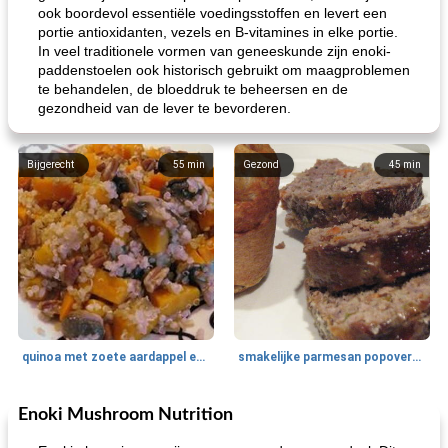
ook boordevol essentiële voedingsstoffen en levert een
portie antioxidanten, vezels en B-vitamines in elke portie.
In veel traditionele vormen van geneeskunde zijn enoki-
paddenstoelen ook historisch gebruikt om maagproblemen
te behandelen, de bloeddruk te beheersen en de
gezondheid van de lever te bevorderen.
Bijgerecht
55
min
Gezond
45
min
quinoa met zoete aardappel en champignons
smakelijke parmesan popovers (gezonder!)
Enoki Mushroom Nutrition
One Dish Meal
40
min
Soepen, stoofschotels en Chili
720
min