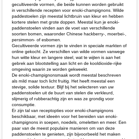
gecultiveerde vormen, die beide kunnen worden gebruikt
in verschillende recepten voor enoki-champignons. Wilde
paddestoelen zijn meestal lichtbruin van kleur en hebben
kortere stelen met grote doppen. Meestal kun je enoki-
paddenstoelen vinden aan de voet van verschillende
soorten bomen, waaronder Chinese hackberry-, moerbei-,
persimmon- of esbomen.
Gecultiveerde vormen zijn te vinden in speciale markten of
online gekocht. Ze verschillen van wilde vormen vanwege
hun witte kleur en langere steel, wat te wijten is aan het
gebrek aan blootstelling aan licht en de kooldioxide-rijke
omgeving waarin ze worden gekweekt.
De enoki-champignonsmaak wordt meestal beschreven
als mild maar toch licht fruitig. Het heeft meestal een
stevige, solide textuur. Blijf bij het selecteren van uw
paddenstoelen uit de buurt van stelen die verkleurd,
slijmerig of rubberachtig zijn en was ze grondig voor
consumptie.
Er zijn tal van receptopties voor enoki-champignons
beschikbaar, met ideeën voor het bereiden van enoki-
champignons in soepen, noedels, omeletten en meer. Een
paar van de meest populaire manieren om van deze
paddenstoelen te genieten, zijn bijvoorbeeld het maken