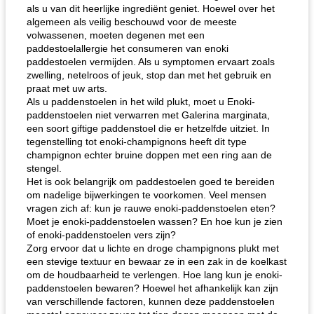
als u van dit heerlijke ingrediënt geniet. Hoewel over het
algemeen als veilig beschouwd voor de meeste
volwassenen, moeten degenen met een
paddestoelallergie het consumeren van enoki
paddestoelen vermijden. Als u symptomen ervaart zoals
zwelling, netelroos of jeuk, stop dan met het gebruik en
praat met uw arts.
de jamcake van Georgië tennessee
blauwe kaasperen kip
Als u paddenstoelen in het wild plukt, moet u Enoki-
paddenstoelen niet verwarren met Galerina marginata,
een soort giftige paddenstoel die er hetzelfde uitziet. In
tegenstelling tot enoki-champignons heeft dit type
champignon echter bruine doppen met een ring aan de
stengel.
Het is ook belangrijk om paddestoelen goed te bereiden
om nadelige bijwerkingen te voorkomen. Veel mensen
vragen zich af: kun je rauwe enoki-paddenstoelen eten?
Moet je enoki-paddenstoelen wassen? En hoe kun je zien
of enoki-paddenstoelen vers zijn?
Zorg ervoor dat u lichte en droge champignons plukt met
een stevige textuur en bewaar ze in een zak in de koelkast
om de houdbaarheid te verlengen. Hoe lang kun je enoki-
paddenstoelen bewaren? Hoewel het afhankelijk kan zijn
van verschillende factoren, kunnen deze paddenstoelen