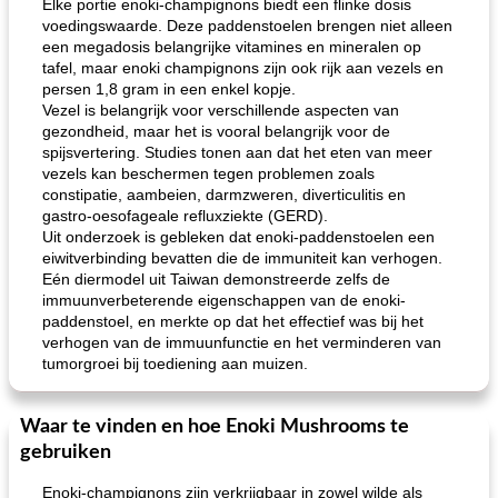
Elke portie enoki-champignons biedt een flinke dosis
voedingswaarde. Deze paddenstoelen brengen niet alleen
een megadosis belangrijke vitamines en mineralen op
tafel, maar enoki champignons zijn ook rijk aan vezels en
persen 1,8 gram in een enkel kopje.
Vezel is belangrijk voor verschillende aspecten van
gezondheid, maar het is vooral belangrijk voor de
spijsvertering. Studies tonen aan dat het eten van meer
vezels kan beschermen tegen problemen zoals
constipatie, aambeien, darmzweren, diverticulitis en
gastro-oesofageale refluxziekte (GERD).
Uit onderzoek is gebleken dat enoki-paddenstoelen een
eiwitverbinding bevatten die de immuniteit kan verhogen.
Eén diermodel uit Taiwan demonstreerde zelfs de
immuunverbeterende eigenschappen van de enoki-
paddenstoel, en merkte op dat het effectief was bij het
verhogen van de immuunfunctie en het verminderen van
tumorgroei bij toediening aan muizen.
Waar te vinden en hoe Enoki Mushrooms te
gebruiken
Enoki-champignons zijn verkrijgbaar in zowel wilde als