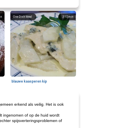
in
One Dish Meal
310
min
blauwe kaasperen kip
meen erkend als veilig. Het is ook
dt ingenomen of op de huid wordt
echter spijsverteringsproblemen of