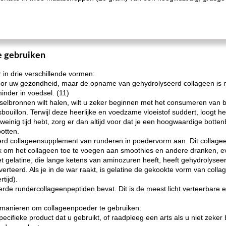
e gebruiken
 in drie verschillende vormen:
voor uw gezondheid, maar de opname van gehydrolyseerd collageen is n
inder in voedsel. (11)
dselbronnen wilt halen, wilt u zeker beginnen met het consumeren van bo
uillon. Terwijl deze heerlijke en voedzame vloeistof suddert, loogt het
 weinig tijd hebt, zorg er dan altijd voor dat je een hoogwaardige bottenb
otten.
erd collageensupplement van runderen in poedervorm aan. Dit collageen
ijk om het collageen toe te voegen aan smoothies en andere dranken, e
t gelatine, die lange ketens van aminozuren heeft, heeft gehydrolysee
teerd. Als je in de war raakt, is gelatine de gekookte vorm van collage
tijd).
rde rundercollageenpeptiden bevat. Dit is de meest licht verteerbar
e manieren om collageenpoeder te gebruiken:
pecifieke product dat u gebruikt, of raadpleeg een arts als u niet zeker