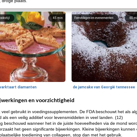
, droge plaats.
ookstijl
45
min
Feestdagen en evenementen
65
m
warktaart diamanten
de jamcake van Georgië tennessee
jwerkingen en voorzichtigheid
veel gebruikt in voedingssupplementen. De FDA beschouwt het als alge
s een veilig additief voor levensmiddelen in veel landen. (12)
lig beschouwd wanneer het in de juiste hoeveelheden via de mond wor
zaakt het geen significante bijwerkingen. Kleine bijwerkingen kunnen 
plaatselijke toediening van collageen, stop dan met het gebruik.