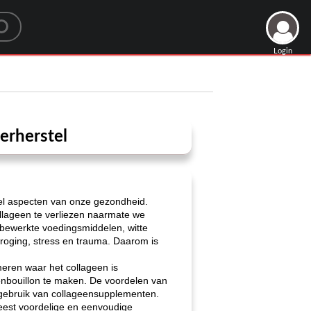
Login
erherstel
eel aspecten van onze gezondheid.
ollageen te verliezen naarmate we
bewerkte voedingsmiddelen, witte
tdroging, stress en trauma. Daarom is
meren waar het collageen is
enbouillon te maken. De voordelen van
t gebruik van collageensupplementen.
eest voordelige en eenvoudige