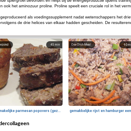
e spiergroei bevordert en helpt bij de energieproductie tijdens trainin
en ook het aminozuur proline. Proline speelt een cruciale rol in het ve
geproduceerd als voedingssupplement nadat wetenschappers het drievo
rvolgens de drie helices van elkaar hadden gescheiden. De resulteren
ezond
45
min
One Dish Meal
40
m
smakelijke parmesan popovers (gezonder!)
dercollageen