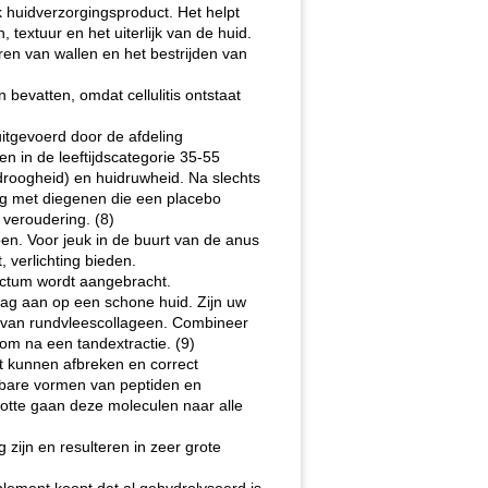
k huidverzorgingsproduct. Het helpt
 textuur en het uiterlijk van de huid.
en van wallen en het bestrijden van
bevatten, omdat cellulitis ontstaat
itgevoerd door de afdeling
en in de leeftijdscategorie 35-55
droogheid) en huidruwheid. Na slechts
ing met diegenen die een placebo
veroudering. (8)
n. Voor jeuk in de buurt van de anus
 verlichting bieden.
ctum wordt aangebracht.
ag aan op een schone huid. Zijn uw
n van rundvleescollageen. Combineer
om na een tandextractie. (9)
t kunnen afbreken en correct
ikbare vormen van peptiden en
otte gaan deze moleculen naar alle
 zijn en resulteren in zeer grote