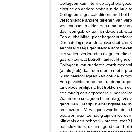
Collageen kan intern de algehele gezon
elastine en andere stoffen in de huid t
Collageen is geaccrediteerd met het h
verschillende andere tekenen van vero
Veel mensen melden een afname van cel
door een gebrek aan bindweefsel, waard
Een dubbelblind, placebogecontroleerd
Dermatologie van de Universiteit van K
eenmaal daags gedurende acht weken on
vier weken vertoonden diegenen die col
gebruikten wat betreft huidvochtighei
Collageen van runderen wordt meestal
(anale jeuk), kan een crème met 5 pro
Rundvleescollageen kan ook de sympt
Een gezichtscrème met rundercollagee
tandvlees pijnlijk na het trekken van
eenvoudig een gepoederd rundercollage
Wanneer u collageen binnenkrijgt via 
gebruiken. Het spijsverteringsstelsel
aminozuren. Vervolgens worden deze kl
plaatsen waar ze nodig zijn en worden
Klinkt als een behoorlijk proces, toch?
peptideketens, die niet goed door het 