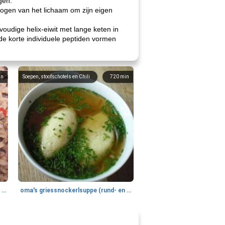
gen.
rmogen van het lichaam om zijn eigen
udige helix-eiwit met lange keten in
de korte individuele peptiden vormen
in
Soepen, stoofschotels en Chili
720
min
gemakkelijke rijst en hamburger een gerecht diner
oma's griessnockerlsuppe (rund- en griesmeelknoedelsoep)