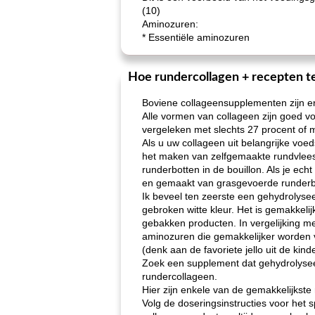
(10)
Aminozuren:
* Essentiële aminozuren
Hoe rundercollagen + recepten t
Boviene collageensupplementen zijn er
Alle vormen van collageen zijn goed 
vergeleken met slechts 27 procent of m
Als u uw collageen uit belangrijke voe
het maken van zelfgemaakte rundvleesbo
runderbotten in de bouillon. Als je echt
en gemaakt van grasgevoerde runderb
Ik beveel ten zeerste een gehydrolyse
gebroken witte kleur. Het is gemakkel
gebakken producten. In vergelijking me
aminozuren die gemakkelijker worden ver
(denk aan de favoriete jello uit de kinder
Zoek een supplement dat gehydrolysee
rundercollageen.
Hier zijn enkele van de gemakkelijkst
Volg de doseringsinstructies voor het s