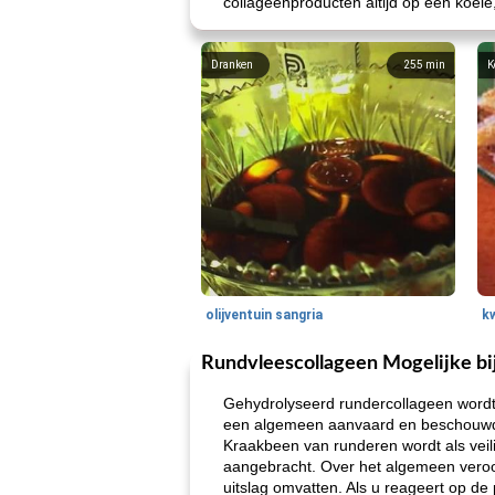
collageenproducten altijd op een koele
Dranken
255
min
K
olijventuin sangria
k
Rundvleescollageen Mogelijke bi
Gehydrolyseerd rundercollageen wordt 
een algemeen aanvaard en beschouwd al
Kraakbeen van runderen wordt als vei
aangebracht. Over het algemeen veroor
uitslag omvatten. Als u reageert op de 