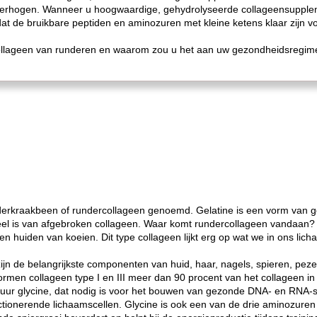
rhogen. Wanneer u hoogwaardige, gehydrolyseerde collageensupplemen
at de bruikbare peptiden en aminozuren met kleine ketens klaar zijn v
 collageen van runderen en waarom zou u het aan uw gezondheidsregim
erkraakbeen of rundercollageen genoemd. Gelatine is een vorm van g
el is van afgebroken collageen. Waar komt rundercollageen vandaan? H
en huiden van koeien. Dit type collageen lijkt erg op wat we in ons l
zijn de belangrijkste componenten van huid, haar, nagels, spieren, peze
men collageen type I en III meer dan 90 procent van het collageen in
zuur glycine, dat nodig is voor het bouwen van gezonde DNA- en RNA-str
ionerende lichaamscellen. Glycine is ook een van de drie aminozuren d