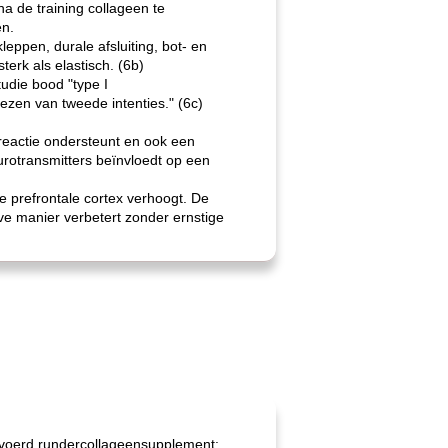
na de training collageen te
en.
eppen, durale afsluiting, bot- en
erk als elastisch. (6b)
tudie bood "type I
ezen van tweede intenties." (6c)
reactie ondersteunt en ook een
urotransmitters beïnvloedt op een
de prefrontale cortex verhoogt. De
eve manier verbetert zonder ernstige
evoerd rundercollageensupplement: