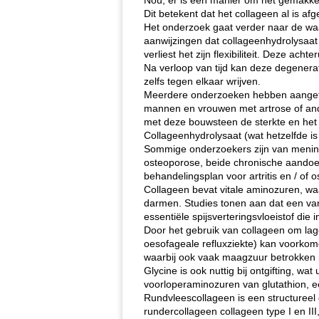
Nou, er is een manier om het gemakkeli
Dit betekent dat het collageen al is a
Het onderzoek gaat verder naar de waar
aanwijzingen dat collageenhydrolysaat
verliest het zijn flexibiliteit. Deze 
Na verloop van tijd kan deze degenerati
zelfs tegen elkaar wrijven.
Meerdere onderzoeken hebben aangetoon
mannen en vrouwen met artrose of ander
met deze bouwsteen de sterkte en het
Collageenhydrolysaat (wat hetzelfde i
Sommige onderzoekers zijn van mening 
osteoporose, beide chronische aandoe
behandelingsplan voor artritis en / of 
Collageen bevat vitale aminozuren, wa
darmen. Studies tonen aan dat een van
essentiële spijsverteringsvloeistof di
Door het gebruik van collageen om la
oesofageale refluxziekte) kan voorko
waarbij ook vaak maagzuur betrokken i
Glycine is ook nuttig bij ontgifting, wa
voorloperaminozuren van glutathion, ee
Rundvleescollageen is een structureel 
rundercollageen collageen type I en II