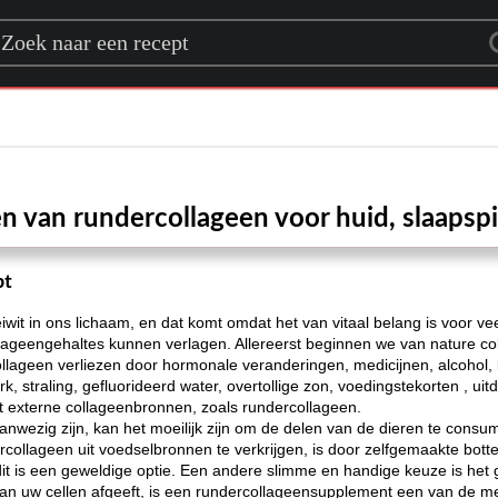
rch for a recipe
n van rundercollageen voor huid, slaapspi
pt
wit in ons lichaam, en dat komt omdat het van vitaal belang is voor v
ollageengehaltes kunnen verlagen. Allereerst beginnen we van nature c
lageen verliezen door hormonale veranderingen, medicijnen, alcohol, 
, straling, gefluorideerd water, overtollige zon, voedingstekorten , ui
et externe collageenbronnen, zoals rundercollageen.
nwezig zijn, kan het moeilijk zijn om de delen van de dieren te consu
ollageen uit voedselbronnen te verkrijgen, is door zelfgemaakte bott
 dit is een geweldige optie. Een andere slimme en handige keuze is he
an uw cellen afgeeft, is een rundercollageensupplement een van de m