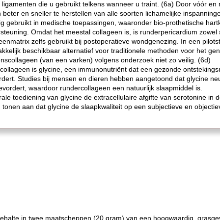
 ligamenten die u gebruikt telkens wanneer u traint. (6a) Door vóór en 
eter en sneller te herstellen van alle soorten lichamelijke inspanning
 gebruikt in medische toepassingen, waaronder bio-prothetische hartkl
euning. Omdat het meestal collageen is, is runderpericardium zowel st
eenmatrix zelfs gebruikt bij postoperatieve wondgenezing. In een pilots
kkelijk beschikbaar alternatief voor traditionele methoden voor het gen
enscollageen (van een varken) volgens onderzoek niet zo veilig. (6d)
ollageen is glycine, een immunonutriënt dat een gezonde ontstekings
rdert. Studies bij mensen en dieren hebben aangetoond dat glycine ne
bevordert, waardoor rundercollageen een natuurlijk slaapmiddel is.
ale toediening van glycine de extracellulaire afgifte van serotonine in 
 tonen aan dat glycine de slaapkwaliteit op een subjectieve en objecti
sgehalte in twee maatscheppen (20 gram) van een hoogwaardig, grasg