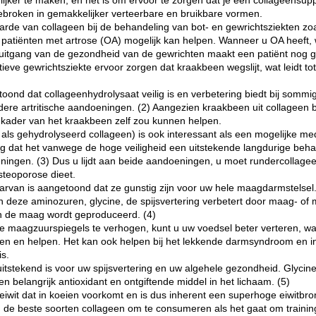
jker te maken, en het is om ervoor te zorgen dat je een collageensupp
fgebroken in gemakkelijker verteerbare en bruikbare vormen.
de van collageen bij de behandeling van bot- en gewrichtsziekten zoals
 patiënten met artrose (OA) mogelijk kan helpen. Wanneer u OA heeft, w
achteruitgang van de gezondheid van de gewrichten maakt een patiënt nog
eve gewrichtsziekte ervoor zorgen dat kraakbeen wegslijt, wat leidt tot 
d dat collageenhydrolysaat veilig is en verbetering biedt bij sommige
e artritische aandoeningen. (2) Aangezien kraakbeen uit collageen bes
 kader van het kraakbeen zelf zou kunnen helpen.
s als gehydrolyseerd collageen) is ook interessant als een mogelijke m
dat het vanwege de hoge veiligheid een uitstekende langdurige behand
ningen. (3) Dus u lijdt aan beide aandoeningen, u moet rundercollag
osteoporose dieet.
arvan is aangetoond dat ze gunstig zijn voor uw hele maagdarmstelse
 deze aminozuren, glycine, de spijsvertering verbetert door maag- of 
e in de maag wordt geproduceerd. (4)
ge maagzuurspiegels te verhogen, kunt u uw voedsel beter verteren, 
men en helpen. Het kan ook helpen bij het lekkende darmsyndroom en
s.
t uitstekend is voor uw spijsvertering en uw algehele gezondheid. Glycine
n belangrijk antioxidant en ontgiftende middel in het lichaam. (5)
eiwit dat in koeien voorkomt en is dus inherent een superhoge eiwitbro
I, de beste soorten collageen om te consumeren als het gaat om trainin