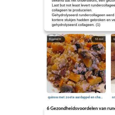
bekend dat het ondersteunt, een gezond
Last but not least levert rundercollage
collageen te produceren.
Gehydrolyseerd rundercollageen werd 
kortere stukjes hadden gebroken en ve
gehydrolyseerd collageen. (1)
Bijgerecht
55
min
G
quinoa met zoete aardappel en champignons
6 Gezondheidsvoordelen van run