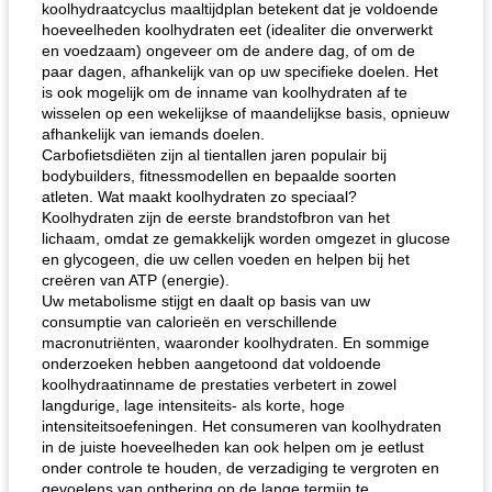
koolhydraatcyclus maaltijdplan betekent dat je voldoende
hoeveelheden koolhydraten eet (idealiter die onverwerkt
en voedzaam) ongeveer om de andere dag, of om de
paar dagen, afhankelijk van op uw specifieke doelen. Het
is ook mogelijk om de inname van koolhydraten af ​​te
wisselen op een wekelijkse of maandelijkse basis, opnieuw
afhankelijk van iemands doelen.
Carbofietsdiëten zijn al tientallen jaren populair bij
bodybuilders, fitnessmodellen en bepaalde soorten
atleten. Wat maakt koolhydraten zo speciaal?
Koolhydraten zijn de eerste brandstofbron van het
lichaam, omdat ze gemakkelijk worden omgezet in glucose
en glycogeen, die uw cellen voeden en helpen bij het
creëren van ATP (energie).
Uw metabolisme stijgt en daalt op basis van uw
consumptie van calorieën en verschillende
macronutriënten, waaronder koolhydraten. En sommige
onderzoeken hebben aangetoond dat voldoende
koolhydraatinname de prestaties verbetert in zowel
langdurige, lage intensiteits- als korte, hoge
intensiteitsoefeningen. Het consumeren van koolhydraten
in de juiste hoeveelheden kan ook helpen om je eetlust
onder controle te houden, de verzadiging te vergroten en
gevoelens van ontbering op de lange termijn te