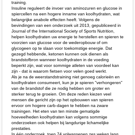
training.
Insuline reguleert de invoer van aminozuren en glucose in
spiercellen na een hogere inname van koolhydraten, wat
belangrijke anabole effecten heeft. Volgens de
bevindingen van een onderzoek uit 2013, gepubliceerd in
Journal of the International Society of Sports Nutrition,
helpen koolhydraten uw energie te herstellen en spieren te
voorzien van glucose voor de wederopbouw of om
glycogeen op te slaan voor toekomstige energie. Dat
gezegd hebbende, ketonen kunnen ook dienen als
brandstofbron wanneer koolhydraten in de voeding
beperkt zijn, wat voor sommige atleten van voordeel kan
zijn - dat is waarom fietsen voor velen goed werkt.
Als je na de weerstandstraining niet genoeg calorieën en
koolhydraten consumeert, kun je je spieren "verhongeren"
van de brandstof die ze nodig hebben om groter en
sterker terug te groeien. Om deze reden kiezen veel
mensen die gericht zijn op het opbouwen van spieren
ervoor om hogere carb-dagen te hebben na zware
trainingen. Het eten van ten minste gematigde
hoeveelheden koolhydraten kan volgens sommige
onderzoeken ook helpen bij langdurige lichamelijke
prestaties.
In één onderzoek, toen 74 volwassenen zes weken lang