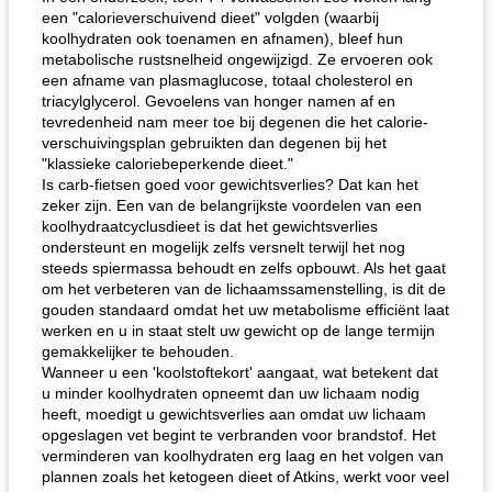
een "calorieverschuivend dieet" volgden (waarbij
koolhydraten ook toenamen en afnamen), bleef hun
metabolische rustsnelheid ongewijzigd. Ze ervoeren ook
een afname van plasmaglucose, totaal cholesterol en
triacylglycerol. Gevoelens van honger namen af ​​en
tevredenheid nam meer toe bij degenen die het calorie-
verschuivingsplan gebruikten dan degenen bij het
"klassieke caloriebeperkende dieet."
Is carb-fietsen goed voor gewichtsverlies? Dat kan het
zeker zijn. Een van de belangrijkste voordelen van een
koolhydraatcyclusdieet is dat het gewichtsverlies
ondersteunt en mogelijk zelfs versnelt terwijl het nog
steeds spiermassa behoudt en zelfs opbouwt. Als het gaat
om het verbeteren van de lichaamssamenstelling, is dit de
gouden standaard omdat het uw metabolisme efficiënt laat
werken en u in staat stelt uw gewicht op de lange termijn
gemakkelijker te behouden.
Wanneer u een 'koolstoftekort' aangaat, wat betekent dat
u minder koolhydraten opneemt dan uw lichaam nodig
heeft, moedigt u gewichtsverlies aan omdat uw lichaam
opgeslagen vet begint te verbranden voor brandstof. Het
verminderen van koolhydraten erg laag en het volgen van
plannen zoals het ketogeen dieet of Atkins, werkt voor veel