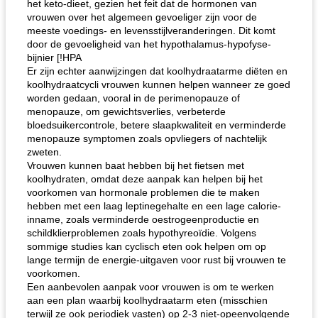
het keto-dieet, gezien het feit dat de hormonen van
vrouwen over het algemeen gevoeliger zijn voor de
meeste voedings- en levensstijlveranderingen. Dit komt
door de gevoeligheid van het hypothalamus-hypofyse-
bijnier [!HPA
Er zijn echter aanwijzingen dat koolhydraatarme diëten en
koolhydraatcycli vrouwen kunnen helpen wanneer ze goed
worden gedaan, vooral in de perimenopauze of
menopauze, om gewichtsverlies, verbeterde
bloedsuikercontrole, betere slaapkwaliteit en verminderde
menopauze symptomen zoals opvliegers of nachtelijk
zweten.
Vrouwen kunnen baat hebben bij het fietsen met
koolhydraten, omdat deze aanpak kan helpen bij het
voorkomen van hormonale problemen die te maken
hebben met een laag leptinegehalte en een lage calorie-
inname, zoals verminderde oestrogeenproductie en
schildklierproblemen zoals hypothyreoïdie. Volgens
sommige studies kan cyclisch eten ook helpen om op
lange termijn de energie-uitgaven voor rust bij vrouwen te
voorkomen.
Een aanbevolen aanpak voor vrouwen is om te werken
aan een plan waarbij koolhydraatarm eten (misschien
terwijl ze ook periodiek vasten) op 2-3 niet-opeenvolgende