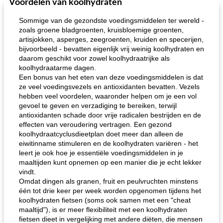
Voordelen van koolhydraten
One Dish Meal
40
min
Soepen, stoofschotels en Chili
720
min
Sommige van de gezondste voedingsmiddelen ter wereld -
zoals groene bladgroenten, kruisbloemige groenten,
artisjokken, asperges, zeegroenten, kruiden en specerijen,
bijvoorbeeld - bevatten eigenlijk vrij weinig koolhydraten en
daarom geschikt voor zowel koolhydraatrijke als
koolhydraatarme dagen.
Een bonus van het eten van deze voedingsmiddelen is dat
ze veel voedingsvezels en antioxidanten bevatten. Vezels
hebben veel voordelen, waaronder helpen om je een vol
gemakkelijke rijst en hamburger een gerecht diner
oma's griessnockerlsuppe (rund- en griesmeelknoedelsoep)
gevoel te geven en verzadiging te bereiken, terwijl
antioxidanten schade door vrije radicalen bestrijden en de
effecten van veroudering vertragen. Een gezond
koolhydraatcyclusdieetplan doet meer dan alleen de
eiwitinname stimuleren en de koolhydraten variëren - het
leert je ook hoe je essentiële voedingsmiddelen in je
maaltijden kunt opnemen op een manier die je echt lekker
vindt.
Omdat dingen als granen, fruit en peulvruchten minstens
één tot drie keer per week worden opgenomen tijdens het
koolhydraten fietsen (soms ook samen met een "cheat
maaltijd"), is er meer flexibiliteit met een koolhydraten
fietsen dieet in vergelijking met andere diëten, die mensen