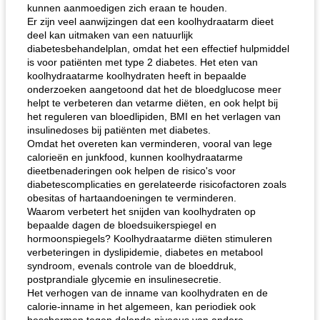
kunnen aanmoedigen zich eraan te houden.
Er zijn veel aanwijzingen dat een koolhydraatarm dieet
deel kan uitmaken van een natuurlijk
diabetesbehandelplan, omdat het een effectief hulpmiddel
is voor patiënten met type 2 diabetes. Het eten van
koolhydraatarme koolhydraten heeft in bepaalde
onderzoeken aangetoond dat het de bloedglucose meer
helpt te verbeteren dan vetarme diëten, en ook helpt bij
het reguleren van bloedlipiden, BMI en het verlagen van
insulinedoses bij patiënten met diabetes.
Omdat het overeten kan verminderen, vooral van lege
calorieën en junkfood, kunnen koolhydraatarme
dieetbenaderingen ook helpen de risico's voor
diabetescomplicaties en gerelateerde risicofactoren zoals
obesitas of hartaandoeningen te verminderen.
Waarom verbetert het snijden van koolhydraten op
bepaalde dagen de bloedsuikerspiegel en
hormoonspiegels? Koolhydraatarme diëten stimuleren
verbeteringen in dyslipidemie, diabetes en metabool
syndroom, evenals controle van de bloeddruk,
postprandiale glycemie en insulinesecretie.
Het verhogen van de inname van koolhydraten en de
calorie-inname in het algemeen, kan periodiek ook