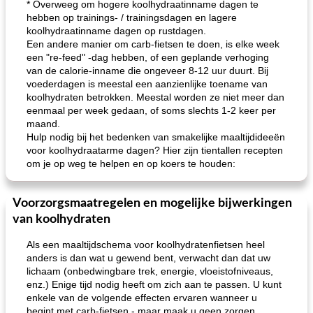
* Overweeg om hogere koolhydraatinname dagen te
hebben op trainings- / trainingsdagen en lagere
koolhydraatinname dagen op rustdagen.
Een andere manier om carb-fietsen te doen, is elke week
een "re-feed" -dag hebben, of een geplande verhoging
van de calorie-inname die ongeveer 8-12 uur duurt. Bij
voederdagen is meestal een aanzienlijke toename van
koolhydraten betrokken. Meestal worden ze niet meer dan
eenmaal per week gedaan, of soms slechts 1-2 keer per
maand.
Hulp nodig bij het bedenken van smakelijke maaltijdideeën
voor koolhydraatarme dagen? Hier zijn tientallen recepten
om je op weg te helpen en op koers te houden:
Voorzorgsmaatregelen en mogelijke bijwerkingen
van koolhydraten
Als een maaltijdschema voor koolhydratenfietsen heel
anders is dan wat u gewend bent, verwacht dan dat uw
lichaam (onbedwingbare trek, energie, vloeistofniveaus,
enz.) Enige tijd nodig heeft om zich aan te passen. U kunt
enkele van de volgende effecten ervaren wanneer u
begint met carb-fietsen - maar maak u geen zorgen,