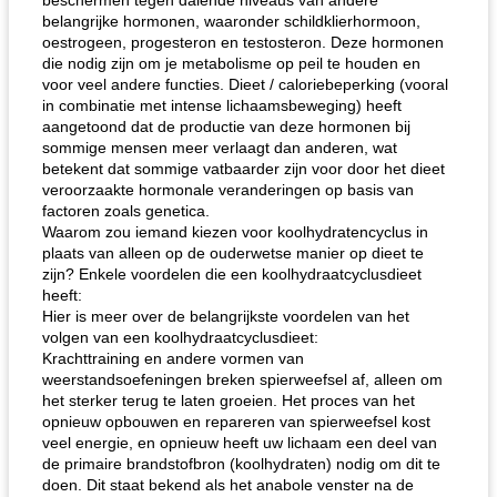
beschermen tegen dalende niveaus van andere
belangrijke hormonen, waaronder schildklierhormoon,
oestrogeen, progesteron en testosteron. Deze hormonen
die nodig zijn om je metabolisme op peil te houden en
voor veel andere functies. Dieet / caloriebeperking (vooral
in combinatie met intense lichaamsbeweging) heeft
aangetoond dat de productie van deze hormonen bij
sommige mensen meer verlaagt dan anderen, wat
betekent dat sommige vatbaarder zijn voor door het dieet
veroorzaakte hormonale veranderingen op basis van
factoren zoals genetica.
Waarom zou iemand kiezen voor koolhydratencyclus in
plaats van alleen op de ouderwetse manier op dieet te
zijn? Enkele voordelen die een koolhydraatcyclusdieet
heeft:
Hier is meer over de belangrijkste voordelen van het
volgen van een koolhydraatcyclusdieet:
Krachttraining en andere vormen van
weerstandsoefeningen breken spierweefsel af, alleen om
het sterker terug te laten groeien. Het proces van het
opnieuw opbouwen en repareren van spierweefsel kost
veel energie, en opnieuw heeft uw lichaam een ​​deel van
de primaire brandstofbron (koolhydraten) nodig om dit te
doen. Dit staat bekend als het anabole venster na de