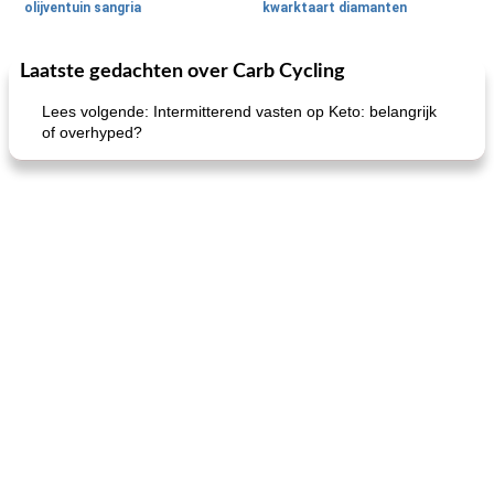
olijventuin sangria
kwarktaart diamanten
Laatste gedachten over Carb Cycling
Feestdagen en evenementen
65
min
One Dish Meal
310
min
Lees volgende: Intermitterend vasten op Keto: belangrijk
of overhyped?
de jamcake van Georgië tennessee
blauwe kaasperen kip