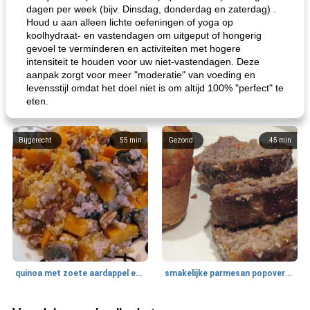
dagen per week (bijv. Dinsdag, donderdag en zaterdag) .
Houd u aan alleen lichte oefeningen of yoga op
koolhydraat- en vastendagen om uitgeput of hongerig
gevoel te verminderen en activiteiten met hogere
intensiteit te houden voor uw niet-vastendagen. Deze
aanpak zorgt voor meer "moderatie" van voeding en
levensstijl omdat het doel niet is om altijd 100% "perfect" te
eten.
Bijgerecht
55
min
Gezond
45
min
quinoa met zoete aardappel en champignons
smakelijke parmesan popovers (gezonder!)