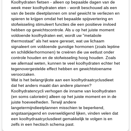
Koolhydraten fietsen - alleen op bepaalde dagen van de
week meer koolhydraten eten - wordt beschouwd als een
van de beste dieetplannen om snel gewicht te verliezen en
spieren te krijgen omdat het bepaalde spijsvertering en
stofwisseling stimuleert functies die een positieve invloed
hebben op gewichtscontrole. Als u op het juiste moment
voldoende koolhydraten eet, wordt uw "metabole
thermostaat" als het ware gereset, wat uw lichaam
signaleert om voldoende gunstige hormonen (zoals leptine
en schildklierhormonen) te creëren die uw eetlust onder
controle houden en de stofwisseling hoog houden. Zoals
we allemaal weten, kunnen te veel koolhydraten echter het
tegenovergestelde effect hebben en gewichtstoename
veroorzaken.
Wat is het belangrijkste aan een koolhydraatcyclusdieet
dat het anders maakt dan andere plannen?
Koolhydratencycli verhogen de inname van koolhydraten
(en soms calorieën) alleen op het juiste moment en in de
juiste hoeveelheden. Terwijl andere
langetermijndieetplannen misschien te beperkend,
angstaanjagend en overweldigend lijken, vinden velen dat
een koolhydraatcyclusdieet gemakkelijk te volgen is en
zelfs in een hectisch schema past.