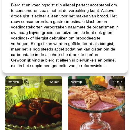
Biergist en voedingsgist zijn allebei perfect acceptabel om
te consumeren zoals het uit de verpakking komt. Actieve
droge gist is echter alleen voor het maken van brood. Het
rauw consumeren kan gastro-intestinale klachten en
voedingstekorten veroorzaken naarmate de organismen in
uw maag blijven groeien en uitzetten. Je kunt ook geen
voedings- of biergist gebruiken om brooddeeg te
verhogen. Biergist kan worden geëtiketteerd als biergist,
maar het is nog steeds actief zodat het kan gisten om de
carbonatatie in de alcoholische drank te creëren.
Gewoonlijk vind je biergist alleen in bierwinkels en online,
niet in het supplementgedeelte van je reformwinkel.
Dranken
255
min
Kookstijl
45
min