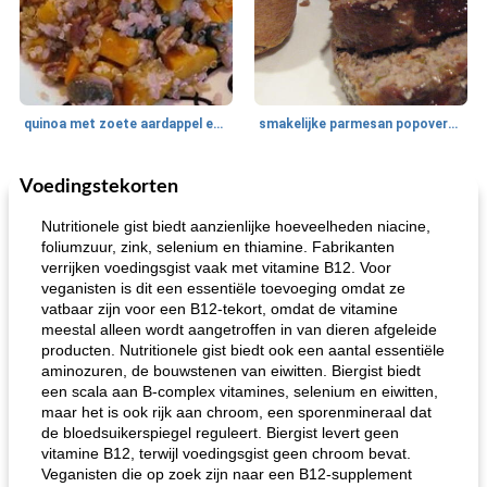
quinoa met zoete aardappel en champignons
smakelijke parmesan popovers (gezonder!)
Voedingstekorten
One Dish Meal
40
min
Soepen, stoofschotels en Chili
720
min
Nutritionele gist biedt aanzienlijke hoeveelheden niacine,
foliumzuur, zink, selenium en thiamine. Fabrikanten
verrijken voedingsgist vaak met vitamine B12. Voor
veganisten is dit een essentiële toevoeging omdat ze
vatbaar zijn voor een B12-tekort, omdat de vitamine
meestal alleen wordt aangetroffen in van dieren afgeleide
producten. Nutritionele gist biedt ook een aantal essentiële
aminozuren, de bouwstenen van eiwitten. Biergist biedt
een scala aan B-complex vitamines, selenium en eiwitten,
gemakkelijke rijst en hamburger een gerecht diner
oma's griessnockerlsuppe (rund- en griesmeelknoedelsoep)
maar het is ook rijk aan chroom, een sporenmineraal dat
de bloedsuikerspiegel reguleert. Biergist levert geen
vitamine B12, terwijl voedingsgist geen chroom bevat.
Veganisten die op zoek zijn naar een B12-supplement