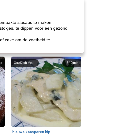
fgemaakte slasaus te maken.
rstokjes, te dippen voor een gezond
of cake om de zoetheid te
in
One Dish Meal
310
min
blauwe kaasperen kip