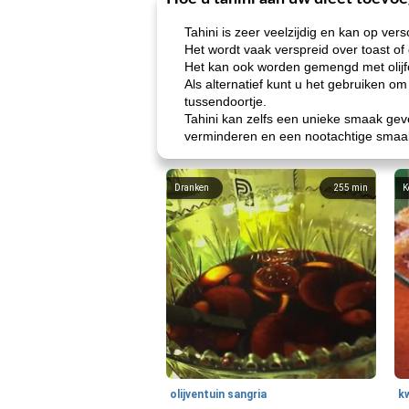
Tahini is zeer veelzijdig en kan op ve
Het wordt vaak verspreid over toast of 
Het kan ook worden gemengd met olijfol
Als alternatief kunt u het gebruiken o
tussendoortje.
Tahini kan zelfs een unieke smaak ge
verminderen en een nootachtige smaak
Dranken
255
min
K
olijventuin sangria
k