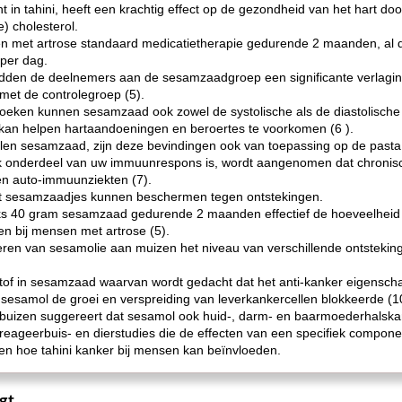
 in tahini, heeft een krachtig effect op de gezondheid van het hart doo
e) cholesterol.
n met artrose standaard medicatietherapie gedurende 2 maanden, al 
per dag.
dden de deelnemers aan de sesamzaadgroep een significante verlaging 
 met de controlegroep (5).
zoeken kunnen sesamzaad ook zowel de systolische als de diastolische
 kan helpen hartaandoeningen en beroertes te voorkomen (6 ).
en sesamzaad, zijn deze bevindingen ook van toepassing op de pasta
k onderdeel van uw immuunrespons is, wordt aangenomen dat chronische
en auto-immuunziekten (7).
 sesamzaadjes kunnen beschermen tegen ontstekingen.
ks 40 gram sesamzaad gedurende 2 maanden effectief de hoeveelheid 
en bij mensen met artrose (5).
eren van sesamolie aan muizen het niveau van verschillende ontsteki
 stof in sesamzaad waarvan wordt gedacht dat het anti-kanker eigenscha
sesamol de groei en verspreiding van leverkankercellen blokkeerde (1
buizen suggereert dat sesamol ook huid-, darm- en baarmoederhalskank
t reageerbuis- en dierstudies die de effecten van een specifiek compone
en hoe tahini kanker bij mensen kan beïnvloeden.
gt