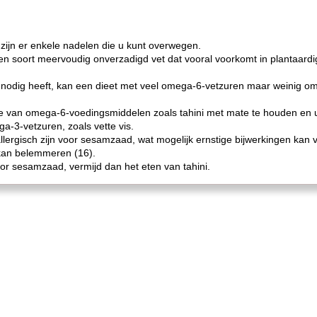
zijn er enkele nadelen die u kunt overwegen.
en soort meervoudig onverzadigd vet dat vooral voorkomt in plantaardi
odig heeft, kan een dieet met veel omega-6-vetzuren maar weinig om
e van omega-6-voedingsmiddelen zoals tahini met mate te houden en u
a-3-vetzuren, zoals vette vis.
gisch zijn voor sesamzaad, wat mogelijk ernstige bijwerkingen kan v
 kan belemmeren (16).
oor sesamzaad, vermijd dan het eten van tahini.