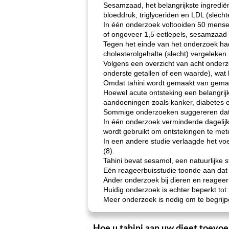
Sesamzaad, het belangrijkste ingrediënt
bloeddruk, triglyceriden en LDL (slecht
In één onderzoek voltooiden 50 mense
of ongeveer 1,5 eetlepels, sesamzaad 
Tegen het einde van het onderzoek ha
cholesterolgehalte (slecht) vergeleken
Volgens een overzicht van acht onder
onderste getallen of een waarde), wat
Omdat tahini wordt gemaakt van gemal
Hoewel acute ontsteking een belangrij
aandoeningen zoals kanker, diabetes 
Sommige onderzoeken suggereren dat
In één onderzoek verminderde dagelij
wordt gebruikt om ontstekingen te met
In een andere studie verlaagde het vo
(8).
Tahini bevat sesamol, een natuurlijke
Eén reageerbuisstudie toonde aan dat 
Ander onderzoek bij dieren en reageer
Huidig ​​onderzoek is echter beperkt to
Meer onderzoek is nodig om te begrijp
Hoe u tahini aan uw dieet toevoe