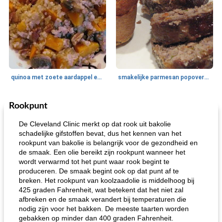
quinoa met zoete aardappel en champignons
smakelijke parmesan popovers (gezonder!)
Rookpunt
One Dish Meal
40
min
Soepen, stoofschotels en Chili
720
min
De Cleveland Clinic merkt op dat rook uit bakolie
schadelijke gifstoffen bevat, dus het kennen van het
rookpunt van bakolie is belangrijk voor de gezondheid en
de smaak. Een olie bereikt zijn rookpunt wanneer het
wordt verwarmd tot het punt waar rook begint te
produceren. De smaak begint ook op dat punt af te
breken. Het rookpunt van koolzaadolie is middelhoog bij
425 graden Fahrenheit, wat betekent dat het niet zal
afbreken en de smaak verandert bij temperaturen die
gemakkelijke rijst en hamburger een gerecht diner
oma's griessnockerlsuppe (rund- en griesmeelknoedelsoep)
nodig zijn voor het bakken. De meeste taarten worden
gebakken op minder dan 400 graden Fahrenheit.