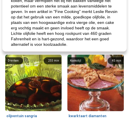
koken, maar vermijden het bij het bakken vanwege het
potentieel om een ​​sterke smaak aan levensmiddelen te
geven. In een artikel in "Fine Cooking" merkt Leslie Revsin
op dat het gebruik van een milde, goedkope olijfolie, in
plaats van een hoogwaardige extra vierge olie, een cake
erg vochtig maakt en geen invloed heeft op de smaak.
Lichte olijfolie heeft een hoog rookpunt van 460 graden
Fahrenheit en is hart-gezond, waardoor het een goed
alternatief is voor koolzaadolie.
Dranken
255
min
Kookstijl
45
min
olijventuin sangria
kwarktaart diamanten