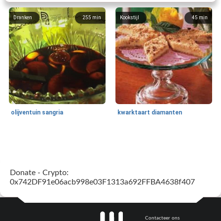
Dranken
255
min
Kookstijl
45
min
olijventuin sangria
kwarktaart diamanten
Feestdagen en evenementen
65
min
One Dish Meal
310
min
Donate - Crypto:
0x742DF91e06acb998e03F1313a692FFBA4638f407
Contacteer ons