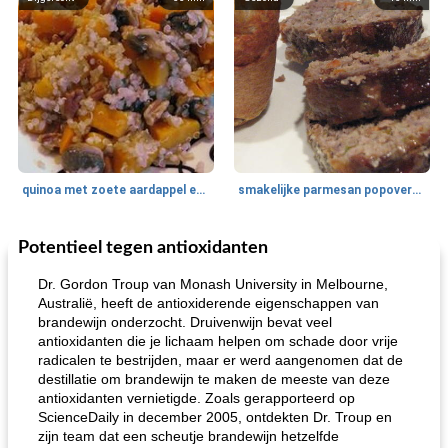
quinoa met zoete aardappel en champignons
smakelijke parmesan popovers (gezonder!)
Potentieel tegen antioxidanten
One Dish Meal
40
min
Soepen, stoofschotels en Chili
720
min
Dr. Gordon Troup van Monash University in Melbourne,
Australië, heeft de antioxiderende eigenschappen van
brandewijn onderzocht. Druivenwijn bevat veel
antioxidanten die je lichaam helpen om schade door vrije
radicalen te bestrijden, maar er werd aangenomen dat de
destillatie om brandewijn te maken de meeste van deze
antioxidanten vernietigde. Zoals gerapporteerd op
ScienceDaily in december 2005, ontdekten Dr. Troup en
zijn team dat een scheutje brandewijn hetzelfde
gemakkelijke rijst en hamburger een gerecht diner
oma's griessnockerlsuppe (rund- en griesmeelknoedelsoep)