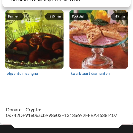
Dranken
255
min
Kookstijl
45
min
olijventuin sangria
kwarktaart diamanten
Feestdagen en evenementen
65
min
One Dish Meal
310
min
Donate - Crypto:
0x742DF91e06acb998e03F1313a692FFBA4638f407