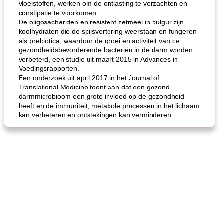
vloeistoffen, werken om de ontlasting te verzachten en
constipatie te voorkomen.
gemakkelijke rijst en hamburger een gerecht diner
oma's griessnockerlsuppe (rund- en griesmeelknoedelsoep)
De oligosachariden en resistent zetmeel in bulgur zijn
koolhydraten die de spijsvertering weerstaan ​​en fungeren
als prebiotica, waardoor de groei en activiteit van de
gezondheidsbevorderende bacteriën in de darm worden
verbeterd, een studie uit maart 2015 in Advances in
Voedingsrapporten.
Een onderzoek uit april 2017 in het Journal of
Translational Medicine toont aan dat een gezond
darmmicrobioom een ​​grote invloed op de gezondheid
heeft en de immuniteit, metabole processen in het lichaam
kan verbeteren en ontstekingen kan verminderen.