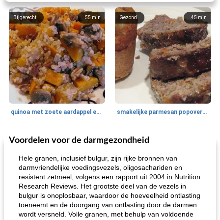
Bijgerecht
55
min
Gezond
45
min
quinoa met zoete aardappel en champignons
smakelijke parmesan popovers (gezonder!)
Voordelen voor de darmgezondheid
One Dish Meal
40
min
Soepen, stoofschotels en Chili
720
min
Hele granen, inclusief bulgur, zijn rijke bronnen van
darmvriendelijke voedingsvezels, oligosachariden en
resistent zetmeel, volgens een rapport uit 2004 in Nutrition
Research Reviews. Het grootste deel van de vezels in
bulgur is onoplosbaar, waardoor de hoeveelheid ontlasting
toeneemt en de doorgang van ontlasting door de darmen
wordt versneld. Volle granen, met behulp van voldoende