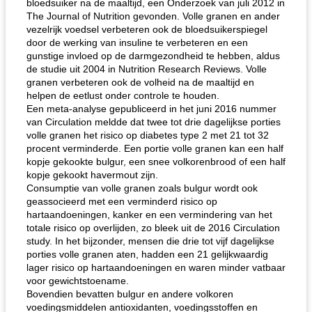
bloedsuiker na de maaltijd, een Onderzoek van juli 2012 in
The Journal of Nutrition gevonden. Volle granen en ander
vezelrijk voedsel verbeteren ook de bloedsuikerspiegel
door de werking van insuline te verbeteren en een
gunstige invloed op de darmgezondheid te hebben, aldus
de studie uit 2004 in Nutrition Research Reviews. Volle
granen verbeteren ook de volheid na de maaltijd en
helpen de eetlust onder controle te houden.
Een meta-analyse gepubliceerd in het juni 2016 nummer
van Circulation meldde dat twee tot drie dagelijkse porties
volle granen het risico op diabetes type 2 met 21 tot 32
procent verminderde. Een portie volle granen kan een half
kopje gekookte bulgur, een snee volkorenbrood of een half
kopje gekookt havermout zijn.
Consumptie van volle granen zoals bulgur wordt ook
geassocieerd met een verminderd risico op
hartaandoeningen, kanker en een vermindering van het
totale risico op overlijden, zo bleek uit de 2016 Circulation
study. In het bijzonder, mensen die drie tot vijf dagelijkse
porties volle granen aten, hadden een 21 gelijkwaardig
lager risico op hartaandoeningen en waren minder vatbaar
voor gewichtstoename.
Bovendien bevatten bulgur en andere volkoren
voedingsmiddelen antioxidanten, voedingsstoffen en