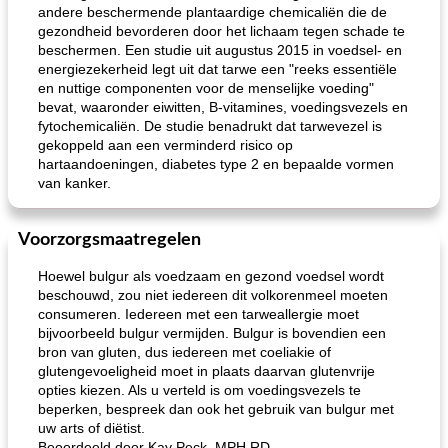
andere beschermende plantaardige chemicaliën die de
gezondheid bevorderen door het lichaam tegen schade te
beschermen. Een studie uit augustus 2015 in voedsel- en
energiezekerheid legt uit dat tarwe een "reeks essentiële
en nuttige componenten voor de menselijke voeding"
bevat, waaronder eiwitten, B-vitamines, voedingsvezels en
fytochemicaliën. De studie benadrukt dat tarwevezel is
gekoppeld aan een verminderd risico op
hartaandoeningen, diabetes type 2 en bepaalde vormen
van kanker.
Voorzorgsmaatregelen
Hoewel bulgur als voedzaam en gezond voedsel wordt
beschouwd, zou niet iedereen dit volkorenmeel moeten
consumeren. Iedereen met een tarweallergie moet
bijvoorbeeld bulgur vermijden. Bulgur is bovendien een
bron van gluten, dus iedereen met coeliakie of
glutengevoeligheid moet in plaats daarvan glutenvrije
opties kiezen. Als u verteld is om voedingsvezels te
beperken, bespreek dan ook het gebruik van bulgur met
uw arts of diëtist.
Beoordeeld door Kay Peck, MPH RD