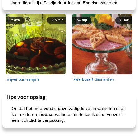
ingrediënt in ijs. Ze zijn duurder dan Engelse walnoten.
Dranken
255
min
Kookstijl
45
min
olijventuin sangria
kwarktaart diamanten
Tips voor opslag
Feestdagen en evenementen
65
min
One Dish Meal
310
min
Omdat het meervoudig onverzadigde vet in walnoten snel
kan oxideren, bewaar walnoten in de koelkast of vriezer in
een luchtdichte verpakking.