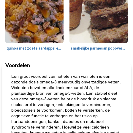
quinoa met zoete aardappel en champignons
smakelijke parmesan popovers (gezonder!)
Voordelen
One Dish Meal
40
min
Soepen, stoofschotels en Chili
720
min
Een groot voordeel van het eten van walnoten is een
gezonde dosis omega-3 meervoudig onverzadigde vetten.
Walnoten bevatten alfa-linoleenzuur of ALA, de
plantaardige bron van omega-3-vetten. Een stabiel dieet
van deze omega-3-vetten helpt de bloeddruk en slechte
cholesterol te verlagen, ontstekingen te verminderen,
bloedstolsels te voorkomen, botten te versterken, de
cognitieve functie te verhogen en het risico op
hartaandoeningen, kanker, diabetes en metabool
gemakkelijke rijst en hamburger een gerecht diner
oma's griessnockerlsuppe (rund- en griesmeelknoedelsoep)
syndroom te verminderen. Hoewel ze veel calorieën
bevatten, kunnen walnoten je zelfs helpen afvallen omdat