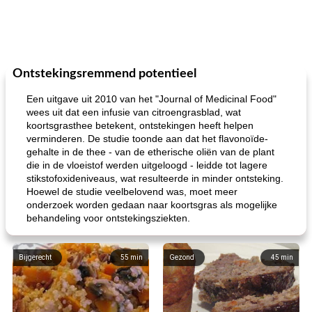
Ontstekingsremmend potentieel
Een uitgave uit 2010 van het "Journal of Medicinal Food"
wees uit dat een infusie van citroengrasblad, wat
koortsgrasthee betekent, ontstekingen heeft helpen
verminderen. De studie toonde aan dat het flavonoïde-
gehalte in de thee - van de etherische oliën van de plant
die in de vloeistof werden uitgeloogd - leidde tot lagere
stikstofoxideniveaus, wat resulteerde in minder ontsteking.
Hoewel de studie veelbelovend was, moet meer
onderzoek worden gedaan naar koortsgras als mogelijke
behandeling voor ontstekingsziekten.
Bijgerecht
55
min
Gezond
45
min