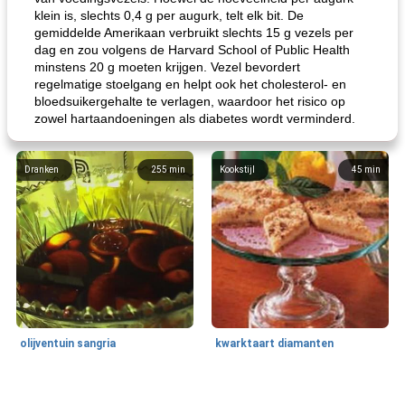
klein is, slechts 0,4 g per augurk, telt elk bit. De
gemiddelde Amerikaan verbruikt slechts 15 g vezels per
dag en zou volgens de Harvard School of Public Health
minstens 20 g moeten krijgen. Vezel bevordert
regelmatige stoelgang en helpt ook het cholesterol- en
bloedsuikergehalte te verlagen, waardoor het risico op
zowel hartaandoeningen als diabetes wordt verminderd.
Dranken
255
min
Kookstijl
45
min
olijventuin sangria
kwarktaart diamanten
Feestdagen en evenementen
65
min
One Dish Meal
310
min