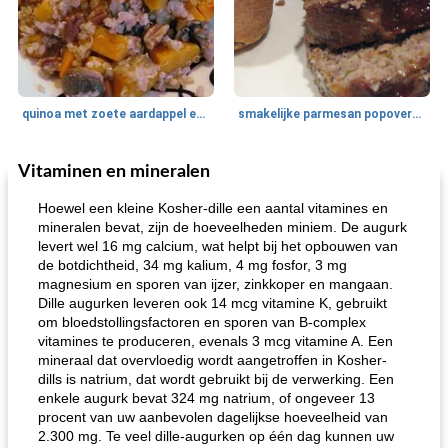
quinoa met zoete aardappel en champignons
smakelijke parmesan popovers (gezonder!)
Vitaminen en mineralen
One Dish Meal
40
min
Soepen, stoofschotels en Chili
720
min
Hoewel een kleine Kosher-dille een aantal vitamines en
mineralen bevat, zijn de hoeveelheden miniem. De augurk
levert wel 16 mg calcium, wat helpt bij het opbouwen van
de botdichtheid, 34 mg kalium, 4 mg fosfor, 3 mg
magnesium en sporen van ijzer, zinkkoper en mangaan.
Dille augurken leveren ook 14 mcg vitamine K, gebruikt
om bloedstollingsfactoren en sporen van B-complex
vitamines te produceren, evenals 3 mcg vitamine A. Een
mineraal dat overvloedig wordt aangetroffen in Kosher-
gemakkelijke rijst en hamburger een gerecht diner
oma's griessnockerlsuppe (rund- en griesmeelknoedelsoep)
dills is natrium, dat wordt gebruikt bij de verwerking. Een
enkele augurk bevat 324 mg natrium, of ongeveer 13
procent van uw aanbevolen dagelijkse hoeveelheid van
2.300 mg. Te veel dille-augurken op één dag kunnen uw