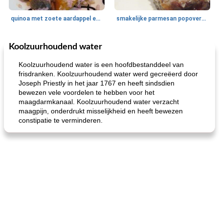
quinoa met zoete aardappel en champignons
smakelijke parmesan popovers (gezonder!)
Koolzuurhoudend water
One Dish Meal
40
min
Soepen, stoofschotels en Chili
720
min
Koolzuurhoudend water is een hoofdbestanddeel van
frisdranken. Koolzuurhoudend water werd gecreëerd door
Joseph Priestly in het jaar 1767 en heeft sindsdien
bewezen vele voordelen te hebben voor het
maagdarmkanaal. Koolzuurhoudend water verzacht
maagpijn, onderdrukt misselijkheid en heeft bewezen
constipatie te verminderen.
gemakkelijke rijst en hamburger een gerecht diner
oma's griessnockerlsuppe (rund- en griesmeelknoedelsoep)