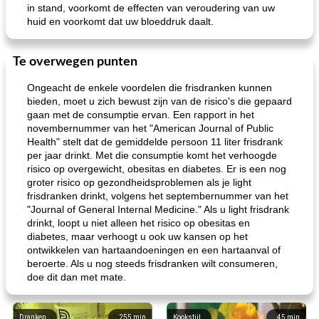
in stand, voorkomt de effecten van veroudering van uw
huid en voorkomt dat uw bloeddruk daalt.
Te overwegen punten
Ongeacht de enkele voordelen die frisdranken kunnen
bieden, moet u zich bewust zijn van de risico's die gepaard
gaan met de consumptie ervan. Een rapport in het
novembernummer van het "American Journal of Public
Health" stelt dat de gemiddelde persoon 11 liter frisdrank
per jaar drinkt. Met die consumptie komt het verhoogde
risico op overgewicht, obesitas en diabetes. Er is een nog
groter risico op gezondheidsproblemen als je light
frisdranken drinkt, volgens het septembernummer van het
"Journal of General Internal Medicine." Als u light frisdrank
drinkt, loopt u niet alleen het risico op obesitas en
diabetes, maar verhoogt u ook uw kansen op het
ontwikkelen van hartaandoeningen en een hartaanval of
beroerte. Als u nog steeds frisdranken wilt consumeren,
doe dit dan met mate.
Dranken
255
min
Kookstijl
45
min