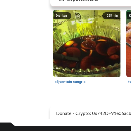
Dranken
255
min
K
olijventuin sangria
k
Donate - Crypto: 0x742DF91e06a