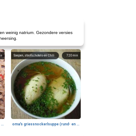
s en weinig natrium. Gezondere versies
heersing.
in
Soepen, stoofschotels en Chili
720
min
gemakkelijke rijst en hamburger een gerecht diner
oma's griessnockerlsuppe (rund- en griesmeelknoedelsoep)