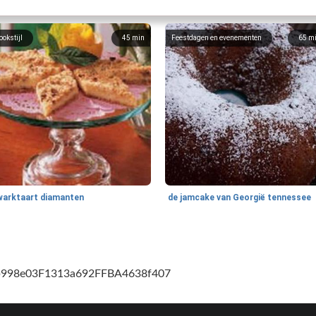
ookstijl
45
min
Feestdagen en evenementen
65
m
warktaart diamanten
de jamcake van Georgië tennessee
cb998e03F1313a692FFBA4638f407