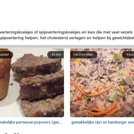
sverteringskoekjes of spijsverteringskoekjes en kies die met veel vezel
pijsvertering helpen, het cholesterol verlagen en helpen bij gewichtsbe
ezond
45
min
One Dish Meal
40
m
smakelijke parmesan popovers (gezonder!)