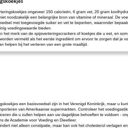
ngskoekjes
rteringskoekjes ongeveer 150 calorieën, 6 gram vet, 20 gram koolhydra
n niet noodzakelijk een belangrijke bron van vitamine of mineraal. De vo
edsel met toegevoegde suiker en vet te beperken, waaronder bepaald
einig voedingswaarde bieden.
van het merk van de spijsverteringscrackers of koekjes die u eet, en 
worden vermeld als het eerste ingrediënt om ervoor te zorgen dat je vo
 helpen bij het verteren van een grote maaltijd.
gskoekjes een basisvoedsel zijn in het Verenigd Koninkrijk, maar u kunt
 importeren van Amerikaanse supermarkten. Controleer het voedingsetik
ificeren die u zullen helpen aan uw dagelijkse behoeften te voldoen - 
ns de Academie voor Voeding en Dieetleer.
ndert niet alleen constipatie, maar kan ook het cholesterol verlagen en