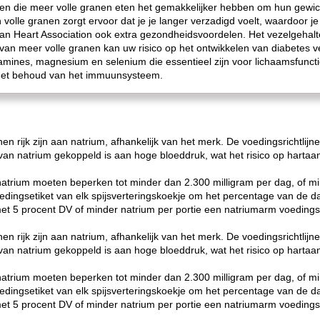
 die meer volle granen eten het gemakkelijker hebben om hun gewich
olle granen zorgt ervoor dat je je langer verzadigd voelt, waardoor je
an Heart Association ook extra gezondheidsvoordelen. Het vezelgehalt
van meer volle granen kan uw risico op het ontwikkelen van diabetes v
tamines, magnesium en selenium die essentieel zijn voor lichaamsfunct
n het behoud van het immuunsysteem.
nen rijk zijn aan natrium, afhankelijk van het merk. De voedingsrichtl
n natrium gekoppeld is aan hoge bloeddruk, wat het risico op hartaan
trium moeten beperken tot minder dan 2.300 milligram per dag, of mi
edingsetiket van elk spijsverteringskoekje om het percentage van de d
t 5 procent DV of minder natrium per portie een natriumarm voedings
nen rijk zijn aan natrium, afhankelijk van het merk. De voedingsrichtl
n natrium gekoppeld is aan hoge bloeddruk, wat het risico op hartaan
trium moeten beperken tot minder dan 2.300 milligram per dag, of mi
edingsetiket van elk spijsverteringskoekje om het percentage van de d
t 5 procent DV of minder natrium per portie een natriumarm voedings