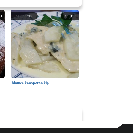
in
One Dish Meal
310
min
blauwe kaasperen kip