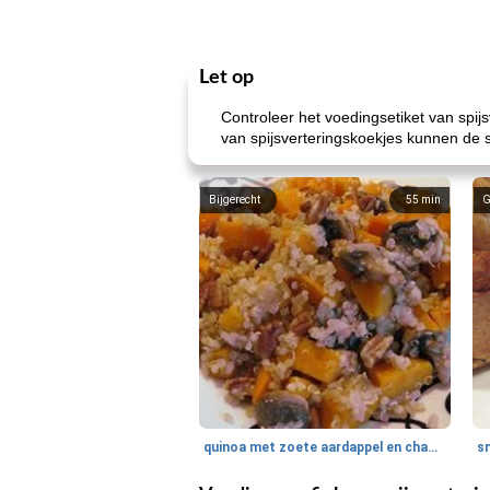
Let op
Controleer het voedingsetiket van spij
van spijsverteringskoekjes kunnen de s
Bijgerecht
55
min
G
quinoa met zoete aardappel en champignons