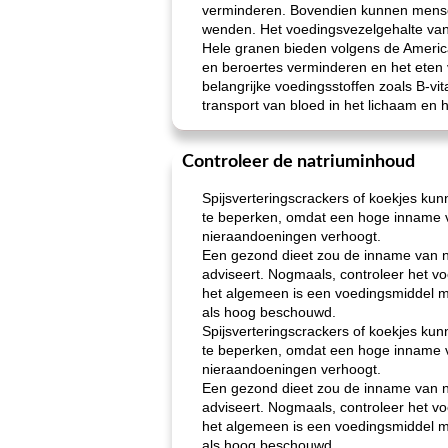
verminderen. Bovendien kunnen mensen
wenden. Het voedingsvezelgehalte van v
Hele granen bieden volgens de Americ
en beroertes verminderen en het eten 
belangrijke voedingsstoffen zoals B-vi
transport van bloed in het lichaam e
Controleer de natriuminhoud
Spijsverteringscrackers of koekjes kun
te beperken, omdat een hoge inname va
nieraandoeningen verhoogt.
Een gezond dieet zou de inname van na
adviseert. Nogmaals, controleer het vo
het algemeen is een voedingsmiddel me
als hoog beschouwd.
Spijsverteringscrackers of koekjes kun
te beperken, omdat een hoge inname va
nieraandoeningen verhoogt.
Een gezond dieet zou de inname van na
adviseert. Nogmaals, controleer het vo
het algemeen is een voedingsmiddel me
als hoog beschouwd.