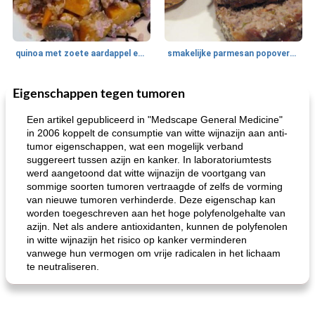
quinoa met zoete aardappel en champignons
smakelijke parmesan popovers (gezonder!)
Eigenschappen tegen tumoren
One Dish Meal
40
min
Soepen, stoofschotels en Chili
720
min
Een artikel gepubliceerd in "Medscape General Medicine"
in 2006 koppelt de consumptie van witte wijnazijn aan anti-
tumor eigenschappen, wat een mogelijk verband
suggereert tussen azijn en kanker. In laboratoriumtests
werd aangetoond dat witte wijnazijn de voortgang van
sommige soorten tumoren vertraagde of zelfs de vorming
van nieuwe tumoren verhinderde. Deze eigenschap kan
worden toegeschreven aan het hoge polyfenolgehalte van
azijn. Net als andere antioxidanten, kunnen de polyfenolen
gemakkelijke rijst en hamburger een gerecht diner
oma's griessnockerlsuppe (rund- en griesmeelknoedelsoep)
in witte wijnazijn het risico op kanker verminderen
vanwege hun vermogen om vrije radicalen in het lichaam
te neutraliseren.