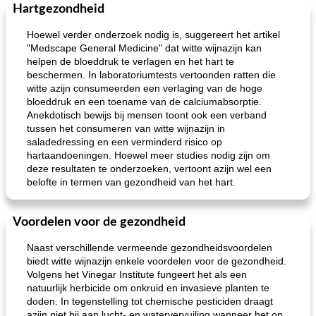
Hartgezondheid
Hoewel verder onderzoek nodig is, suggereert het artikel
"Medscape General Medicine" dat witte wijnazijn kan
helpen de bloeddruk te verlagen en het hart te
beschermen. In laboratoriumtests vertoonden ratten die
witte azijn consumeerden een verlaging van de hoge
bloeddruk en een toename van de calciumabsorptie.
Anekdotisch bewijs bij mensen toont ook een verband
tussen het consumeren van witte wijnazijn in
saladedressing en een verminderd risico op
hartaandoeningen. Hoewel meer studies nodig zijn om
deze resultaten te onderzoeken, vertoont azijn wel een
belofte in termen van gezondheid van het hart.
Voordelen voor de gezondheid
Naast verschillende vermeende gezondheidsvoordelen
biedt witte wijnazijn enkele voordelen voor de gezondheid.
Volgens het Vinegar Institute fungeert het als een
natuurlijk herbicide om onkruid en invasieve planten te
doden. In tegenstelling tot chemische pesticiden draagt ​​
azijn niet bij aan lucht- en watervervuiling wanneer het op