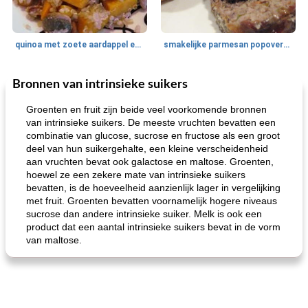
quinoa met zoete aardappel en champignons
smakelijke parmesan popovers (gezonder!)
Bronnen van intrinsieke suikers
One Dish Meal
40
min
Soepen, stoofschotels en Chili
720
min
Groenten en fruit zijn beide veel voorkomende bronnen
van intrinsieke suikers. De meeste vruchten bevatten een
combinatie van glucose, sucrose en fructose als een groot
deel van hun suikergehalte, een kleine verscheidenheid
aan vruchten bevat ook galactose en maltose. Groenten,
hoewel ze een zekere mate van intrinsieke suikers
bevatten, is de hoeveelheid aanzienlijk lager in vergelijking
met fruit. Groenten bevatten voornamelijk hogere niveaus
sucrose dan andere intrinsieke suiker. Melk is ook een
gemakkelijke rijst en hamburger een gerecht diner
oma's griessnockerlsuppe (rund- en griesmeelknoedelsoep)
product dat een aantal intrinsieke suikers bevat in de vorm
van maltose.