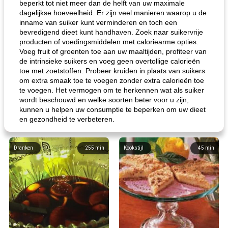
beperkt tot niet meer dan de helft van uw maximale
dagelijkse hoeveelheid. Er zijn veel manieren waarop u de
inname van suiker kunt verminderen en toch een
bevredigend dieet kunt handhaven. Zoek naar suikervrije
producten of voedingsmiddelen met caloriearme opties.
Voeg fruit of groenten toe aan uw maaltijden, profiteer van
de intrinsieke suikers en voeg geen overtollige calorieën
toe met zoetstoffen. Probeer kruiden in plaats van suikers
om extra smaak toe te voegen zonder extra calorieën toe
te voegen. Het vermogen om te herkennen wat als suiker
wordt beschouwd en welke soorten beter voor u zijn,
kunnen u helpen uw consumptie te beperken om uw dieet
en gezondheid te verbeteren.
Dranken
255
min
Kookstijl
45
min