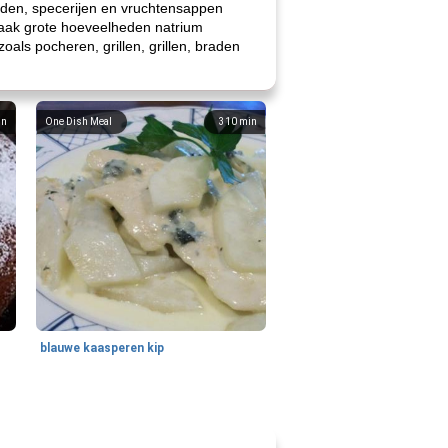
uiden, specerijen en vruchtensappen
 vaak grote hoeveelheden natrium
als pocheren, grillen, grillen, braden
in
One Dish Meal
310
min
blauwe kaasperen kip