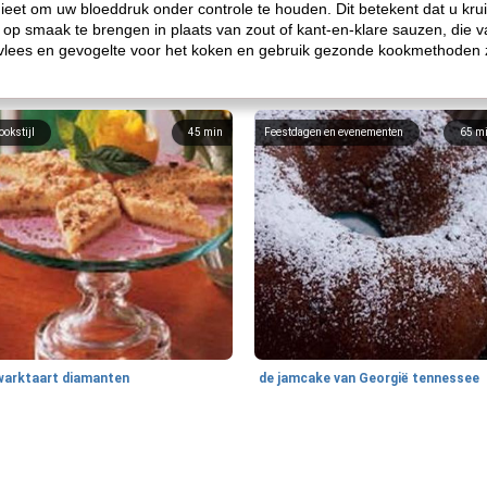
ieet om uw bloeddruk onder controle te houden. Dit betekent dat u kr
s op smaak te brengen in plaats van zout of kant-en-klare sauzen, die
 vlees en gevogelte voor het koken en gebruik gezonde kookmethoden zo
ookstijl
45
min
Feestdagen en evenementen
65
m
warktaart diamanten
de jamcake van Georgië tennessee