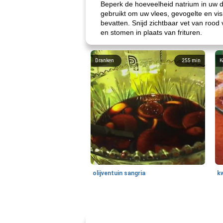
Beperk de hoeveelheid natrium in uw d
gebruikt om uw vlees, gevogelte en vi
bevatten. Snijd zichtbaar vet van rood
en stomen in plaats van frituren.
Dranken
255
min
K
olijventuin sangria
k