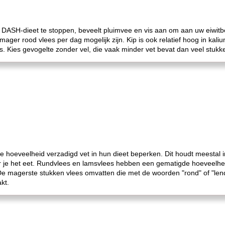
 DASH-dieet te stoppen, beveelt pluimvee en vis aan om aan uw eiwitb
mager rood vlees per dag mogelijk zijn. Kip is ook relatief hoog in kali
s. Kies gevogelte zonder vel, die vaak minder vet bevat dan veel stukk
oeveelheid verzadigd vet in hun dieet beperken. Dit houdt meestal in 
 je het eet. Rundvlees en lamsvlees hebben een gematigde hoeveelheid
. De magerste stukken vlees omvatten die met de woorden "rond" of "le
kt.