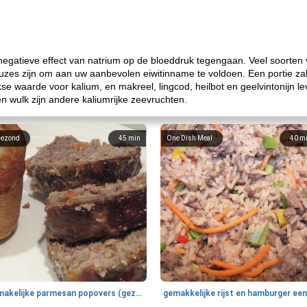
 negatieve effect van natrium op de bloeddruk tegengaan. Veel soorten
zes zijn om aan uw aanbevolen eiwitinname te voldoen. Een portie za
kse waarde voor kalium, en makreel, lingcod, heilbot en geelvintonijn l
en wulk zijn andere kaliumrijke zeevruchten.
ezond
45
min
One Dish Meal
40
m
smakelijke parmesan popovers (gezonder!)