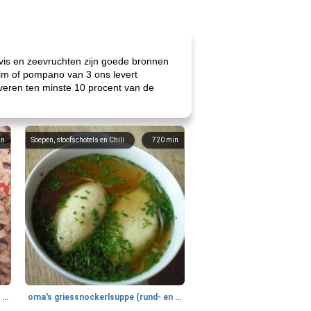
 vis en zeevruchten zijn goede bronnen
lm of pompano van 3 ons levert
everen ten minste 10 procent van de
in
Soepen, stoofschotels en Chili
720
min
gemakkelijke rijst en hamburger een gerecht diner
oma's griessnockerlsuppe (rund- en griesmeelknoedelsoep)