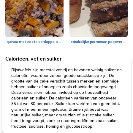
quinoa met zoete aardappel en champignons
smakelijke parmesan popovers (gezonder!)
Calorieën, vet en suiker
One Dish Meal
40
min
Soepen, stoofschotels en Chili
720
min
Rijstwafels zijn meestal vetvrij en bevatten weinig suiker en
calorieën, waardoor ze een goede snackkeuze zijn. De
grootte van de cake verschilt tussen merken en sommige
hebben suiker of snoepjes zoals chocolade toegevoegd.
Deze verschillen hebben invloed op de hoeveelheid
calorieën en suiker. De calorieën variëren van ongeveer
35 tot wel 80 per cake. Suiker kan variëren van geen tot 4
gram of meer in één rijstcake. Bruine rijst bevat wat
natuurlijke suiker, maar om te zien of je rijstcake suiker
gemakkelijke rijst en hamburger een gerecht diner
oma's griessnockerlsuppe (rund- en griesmeelknoedelsoep)
heeft toegevoegd, zoek je naar ingrediënten zoals suiker,
fructose, sucrose, honing en glucosestroop.