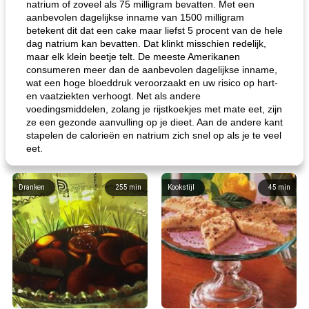
natrium of zoveel als 75 milligram bevatten. Met een
aanbevolen dagelijkse inname van 1500 milligram
betekent dit dat een cake maar liefst 5 procent van de hele
dag natrium kan bevatten. Dat klinkt misschien redelijk,
maar elk klein beetje telt. De meeste Amerikanen
consumeren meer dan de aanbevolen dagelijkse inname,
wat een hoge bloeddruk veroorzaakt en uw risico op hart-
en vaatziekten verhoogt. Net als andere
voedingsmiddelen, zolang je rijstkoekjes met mate eet, zijn
ze een gezonde aanvulling op je dieet. Aan de andere kant
stapelen de calorieën en natrium zich snel op als je te veel
eet.
Dranken
255
min
Kookstijl
45
min