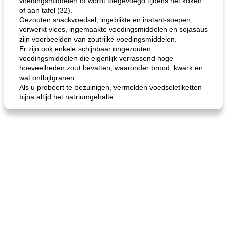
voedingsmiddelen of wordt toegevoegd tijdens het koken
of aan tafel (32).
Gezouten snackvoedsel, ingeblikte en instant-soepen,
de jamcake van Georgië tennessee
blauwe kaasperen kip
verwerkt vlees, ingemaakte voedingsmiddelen en sojasaus
zijn voorbeelden van zoutrijke voedingsmiddelen.
Er zijn ook enkele schijnbaar ongezouten
voedingsmiddelen die eigenlijk verrassend hoge
hoeveelheden zout bevatten, waaronder brood, kwark en
wat ontbijtgranen.
Als u probeert te bezuinigen, vermelden voedseletiketten
bijna altijd het natriumgehalte.