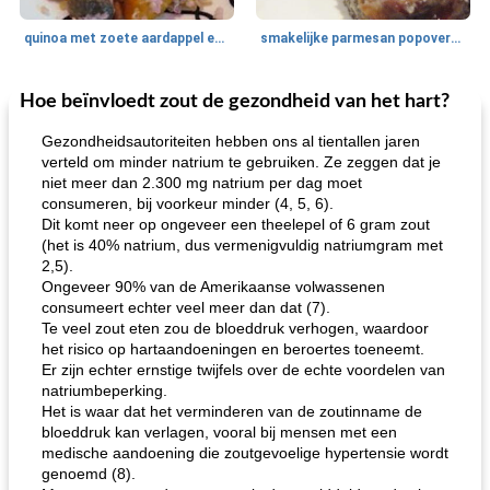
quinoa met zoete aardappel en champignons
smakelijke parmesan popovers (gezonder!)
Hoe beïnvloedt zout de gezondheid van het hart?
One Dish Meal
40
min
Soepen, stoofschotels en Chili
720
min
Gezondheidsautoriteiten hebben ons al tientallen jaren
verteld om minder natrium te gebruiken. Ze zeggen dat je
niet meer dan 2.300 mg natrium per dag moet
consumeren, bij voorkeur minder (4, 5, 6).
Dit komt neer op ongeveer een theelepel of 6 gram zout
(het is 40% natrium, dus vermenigvuldig natriumgram met
2,5).
Ongeveer 90% van de Amerikaanse volwassenen
consumeert echter veel meer dan dat (7).
gemakkelijke rijst en hamburger een gerecht diner
oma's griessnockerlsuppe (rund- en griesmeelknoedelsoep)
Te veel zout eten zou de bloeddruk verhogen, waardoor
het risico op hartaandoeningen en beroertes toeneemt.
Er zijn echter ernstige twijfels over de echte voordelen van
natriumbeperking.
Het is waar dat het verminderen van de zoutinname de
bloeddruk kan verlagen, vooral bij mensen met een
medische aandoening die zoutgevoelige hypertensie wordt
genoemd (8).