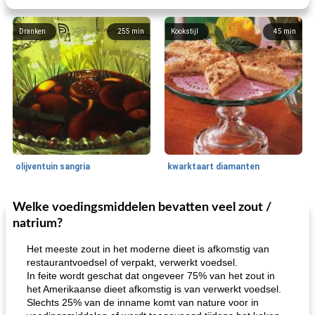
Dranken
255
min
Kookstijl
45
min
olijventuin sangria
kwarktaart diamanten
Welke voedingsmiddelen bevatten veel zout /
Feestdagen en evenementen
65
min
One Dish Meal
310
min
natrium?
Het meeste zout in het moderne dieet is afkomstig van
restaurantvoedsel of verpakt, verwerkt voedsel.
In feite wordt geschat dat ongeveer 75% van het zout in
het Amerikaanse dieet afkomstig is van verwerkt voedsel.
Slechts 25% van de inname komt van nature voor in