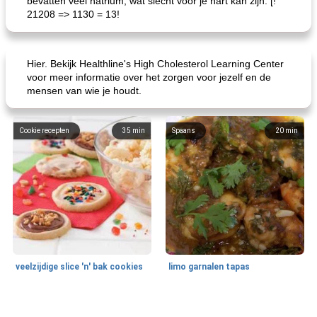
bevatten veel natrium, wat slecht voor je hart kan zijn. [!
21208 => 1130 = 13!
Hier. Bekijk Healthline's High Cholesterol Learning Center
voor meer informatie over het zorgen voor jezelf en de
mensen van wie je houdt.
Cookie recepten
35
min
Spaans
20
min
veelzijdige slice 'n' bak cookies
limo garnalen tapas
Zeevruchten
15
min
Feestdagen en evenementen
45
min