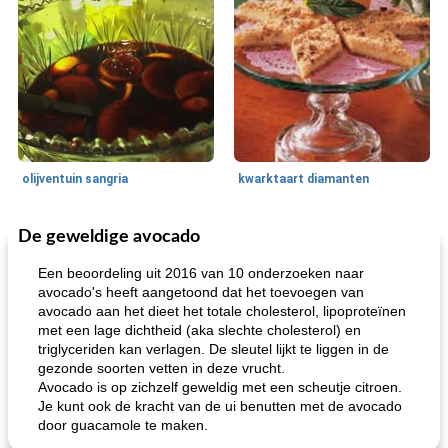
olijventuin sangria
kwarktaart diamanten
De geweldige avocado
Feestdagen en evenementen
65
min
One Dish Meal
310
min
Een beoordeling uit 2016 van 10 onderzoeken naar
avocado's heeft aangetoond dat het toevoegen van
avocado aan het dieet het totale cholesterol, lipoproteïnen
met een lage dichtheid (aka slechte cholesterol) en
triglyceriden kan verlagen. De sleutel lijkt te liggen in de
gezonde soorten vetten in deze vrucht.
Avocado is op zichzelf geweldig met een scheutje citroen.
Je kunt ook de kracht van de ui benutten met de avocado
door guacamole te maken.
de jamcake van Georgië tennessee
blauwe kaasperen kip