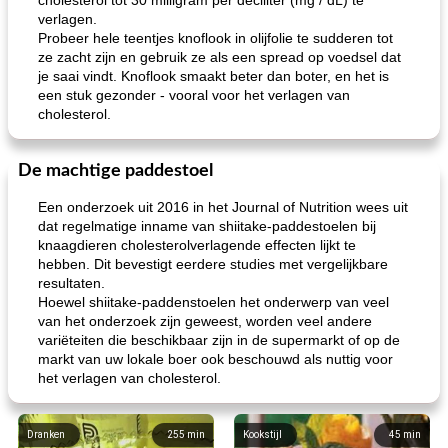
cholesterol tot 30 milligram per deciliter (mg / dL) te
verlagen.
Probeer hele teentjes knoflook in olijfolie te sudderen tot
ze zacht zijn en gebruik ze als een spread op voedsel dat
je saai vindt. Knoflook smaakt beter dan boter, en het is
een stuk gezonder - vooral voor het verlagen van
cholesterol.
De machtige paddestoel
Een onderzoek uit 2016 in het Journal of Nutrition wees uit
dat regelmatige inname van shiitake-paddestoelen bij
knaagdieren cholesterolverlagende effecten lijkt te
hebben. Dit bevestigt eerdere studies met vergelijkbare
resultaten.
Hoewel shiitake-paddenstoelen het onderwerp van veel
van het onderzoek zijn geweest, worden veel andere
variëteiten die beschikbaar zijn in de supermarkt of op de
markt van uw lokale boer ook beschouwd als nuttig voor
het verlagen van cholesterol.
Dranken
255
min
Kookstijl
45
min