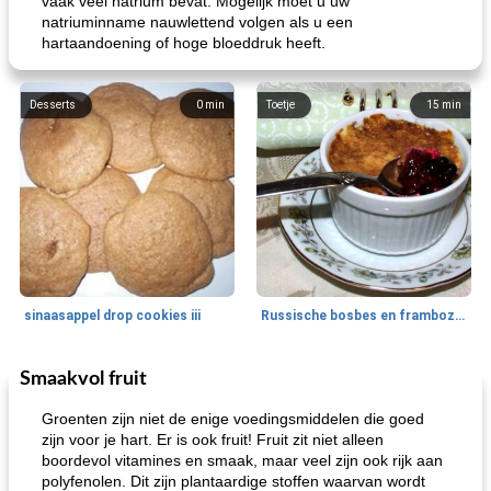
vaak veel natrium bevat. Mogelijk moet u uw
natriuminname nauwlettend volgen als u een
hartaandoening of hoge bloeddruk heeft.
Desserts
0
min
Toetje
15
min
sinaasappel drop cookies iii
Russische bosbes en frambozenpudding
Smaakvol fruit
Ontbijt
5
min
Aardappel
60
min
Groenten zijn niet de enige voedingsmiddelen die goed
zijn voor je hart. Er is ook fruit! Fruit zit niet alleen
boordevol vitamines en smaak, maar veel zijn ook rijk aan
polyfenolen. Dit zijn plantaardige stoffen waarvan wordt