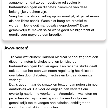
aangenomen dat ze een positieve rol spelen bij
hartaandoeningen en diabetes. Sommige van deze
belangrijke vruchten zijn:
Voeg fruit toe als aanvulling op uw maaltijd, of geniet ervan
als een lichte snack. Wees niet bang om creatief te
loco mokka havermout
rustieke dorpspizza
worden. Heb je ooit mangosalsa geprobeerd? Deze
gemakkelijk te maken salsa werkt goed als bijgerecht of
geruild voor mayo op een broodje.
Aww-noten!
Tijd voor wat crunch! Harvard Medical School zegt dat een
dieet met noten je cholesterol en je risico op
hartaandoeningen kan verlagen. Een recente studie geeft
ook aan dat het eten van noten regelmatig het risico op
overlijden door diabetes, infecties en longaandoeningen
verlaagt.
Dat is goed, maar de smaak en textuur van noten zijn nog
aantrekkelijker. Ga voor de ongezouten variëteit om
overtollig natrium te voorkomen. Amandelen, walnoten en
pistachenoten zijn geweldig voor tussendoortjes en
gemakkelijk toe te voegen aan salades, ontbijtgranen,
yoghurt en gebakken producten.