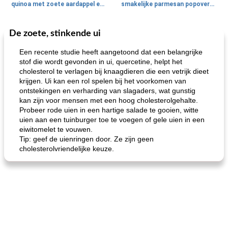
quinoa met zoete aardappel en champignons
smakelijke parmesan popovers (gezonder!)
De zoete, stinkende ui
One Dish Meal
40
min
Soepen, stoofschotels en Chili
720
min
Een recente studie heeft aangetoond dat een belangrijke
stof die wordt gevonden in ui, quercetine, helpt het
cholesterol te verlagen bij knaagdieren die een vetrijk dieet
krijgen. Ui kan een rol spelen bij het voorkomen van
ontstekingen en verharding van slagaders, wat gunstig
kan zijn voor mensen met een hoog cholesterolgehalte.
Probeer rode uien in een hartige salade te gooien, witte
uien aan een tuinburger toe te voegen of gele uien in een
eiwitomelet te vouwen.
gemakkelijke rijst en hamburger een gerecht diner
oma's griessnockerlsuppe (rund- en griesmeelknoedelsoep)
Tip: geef de uienringen door. Ze zijn geen
cholesterolvriendelijke keuze.