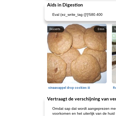
Aids in Digestion
Eval (ez_write_tag ([![!580.400
Desserts
0
min
T
sinaasappel drop cookies iii
Vertraagt ​​de verschijning van v
Omdat sap dat wordt aangeprezen meer
voorkomen en het uiterlijk van de huid v