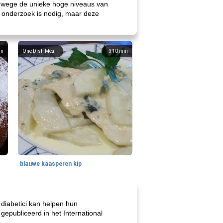
anwege de unieke hoge niveaus van
r onderzoek is nodig, maar deze
in
One Dish Meal
310
min
blauwe kaasperen kip
 diabetici kan helpen hun
epubliceerd in het International