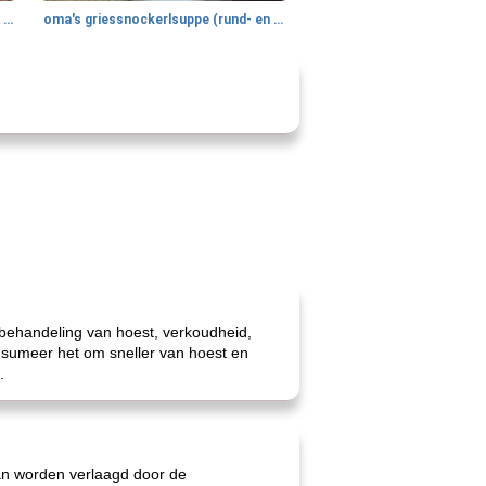
gemakkelijke rijst en hamburger een gerecht diner
oma's griessnockerlsuppe (rund- en griesmeelknoedelsoep)
 behandeling van hoest, verkoudheid,
nsumeer het om sneller van hoest en
.
kan worden verlaagd door de