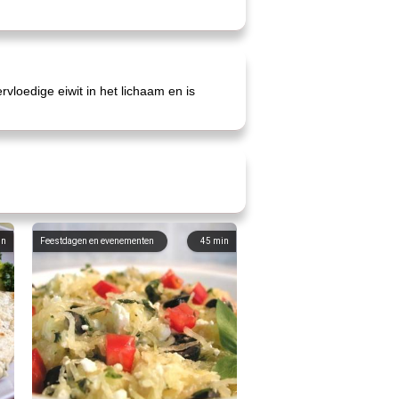
vloedige eiwit in het lichaam en is
in
Feestdagen en evenementen
45
min