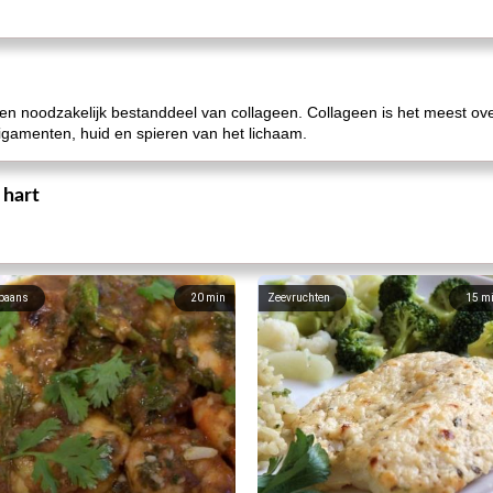
en noodzakelijk bestanddeel van collageen. Collageen is het meest over
igamenten, huid en spieren van het lichaam.
 hart
paans
20
min
Zeevruchten
15
m