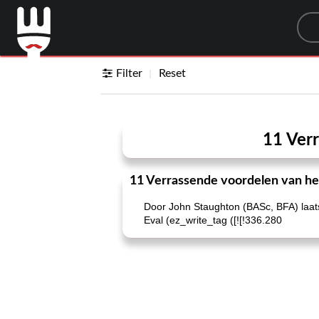
Sea
Filter
Reset
11 Ver
11 Verrassende voordelen van he
Door John Staughton (BASc, BFA) laats
Eval (ez_write_tag ([![!336.280