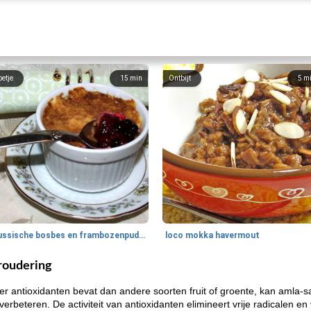
oetje
15
min
Ontbijt
5
m
Russische bosbes en frambozenpudding
loco mokka havermout
eroudering
 antioxidanten bevat dan andere soorten fruit of groente, kan amla-
erbeteren. De activiteit van antioxidanten elimineert vrije radicalen en 