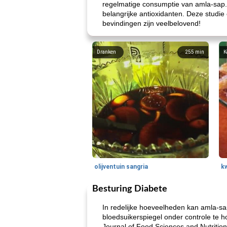
regelmatige consumptie van amla-sap.
belangrijke antioxidanten. Deze studie
bevindingen zijn veelbelovend!
Dranken
255
min
K
olijventuin sangria
k
Besturing Diabete
In redelijke hoeveelheden kan amla-sap
bloedsuikerspiegel onder controle te 
Journal of Food Sciences and Nutritio