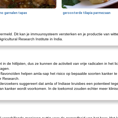
imo garnalen tapas
geroosterde tilapia parmezaan
 vermeld. Dit kan je immuunsysteem versterken en je productie van wit
ricultural Research Institute in India.
et in de hitlijsten, dus ze kunnen de activiteit van vrije radicalen in het
rlagen.
e flavonoïden helpen amla-sap het risico op bepaalde soorten kanker t
cer Research.
erzoekers suggereert dat amla of Indiase kruisbes een potentieel teg
van kanker wordt voorkomen. In de toekomst zouden echter meer klini