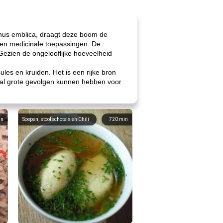
us emblica, draagt ​​deze boom de
e en medicinale toepassingen. De
 Gezien de ongelooflijke hoeveelheid
les en kruiden. Het is een rijke bron
maal grote gevolgen kunnen hebben voor
in
Soepen, stoofschotels en Chili
720
min