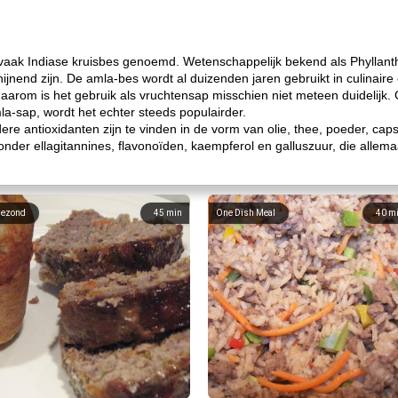
vaak Indiase kruisbes genoemd. Wetenschappelijk bekend als Phyllanth
ijnend zijn. De amla-bes wordt al duizenden jaren gebruikt in culinair
 daarom is het gebruik als vruchtensap misschien niet meteen duidelijk.
la-sap, wordt het echter steeds populairder.
e antioxidanten zijn te vinden in de vorm van olie, thee, poeder, capsu
onder ellagitannines, flavonoïden, kaempferol en galluszuur, die alle
ezond
45
min
One Dish Meal
40
m