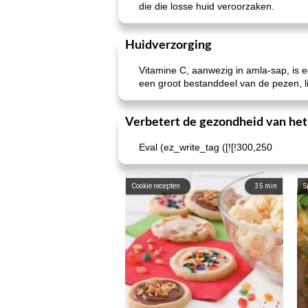
die die losse huid veroorzaken.
Huidverzorging
Vitamine C, aanwezig in amla-sap, is e
een groot bestanddeel van de pezen, l
Verbetert de gezondheid van het
Eval (ez_write_tag ([![!300,250
Cookie recepten
35
min
S