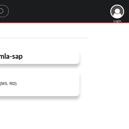
Login
mla-sap
 (MS, RD)