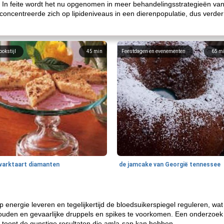
 In feite wordt het nu opgenomen in meer behandelingsstrategieën v
 concentreerde zich op lipideniveaus in een dierenpopulatie, dus verde
ookstijl
45
min
Feestdagen en evenementen
65
m
warktaart diamanten
de jamcake van Georgië tennessee
 energie leveren en tegelijkertijd de bloedsuikerspiegel reguleren, wat
houden en gevaarlijke druppels en spikes te voorkomen. Een onderzoek g
n toont de gunstige resultaten die amla-sap kan hebben.