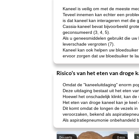
Kaneel is veilig om met de meeste medi
Teveel innemen kan echter een problee
is dat kaneel kan interageren met die
Cassia-kaneel bevat bijvoorbeeld grot
geconsumeerd (3, 4, 5).
Als u geneesmiddelen gebruikt die uw 
leverschade vergroten (7).
Kaneel kan ook helpen uw bloedsuiker t
ervoor zorgen dat uw bloedsuiker te la
Risico's van het eten van droge 
Omdat de "kaneeluitdaging" enorm pop
Deze uitdaging bestaat uit het eten v
Hoewel het onschadelijk klinkt, kan de u
Het eten van droge kaneel kan je keel 
Dit komt omdat de longen de vezels in 
veroorzaken, bekend als aspiratiepneu
Als aspiratiepneumonie onbehandeld bli
Desserts
0
min
T