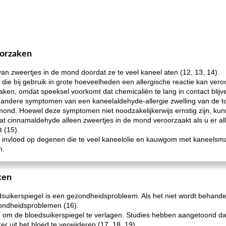
oorzaken
 zweertjes in de mond doordat ze te veel kaneel aten (12, 13, 14).
 die bij gebruik in grote hoeveelheden een allergische reactie kan ver
orzaken, omdat speeksel voorkomt dat chemicaliën te lang in contact bli
andere symptomen van een kaneelaldehyde-allergie zwelling van de ton
 mond. Hoewel deze symptomen niet noodzakelijkerwijs ernstig zijn, k
dat cinnamaldehyde alleen zweertjes in de mond veroorzaakt als u er all
t (15).
 invloed op degenen die te veel kaneelolie en kauwgom met kaneelsm
n.
ken
ikerspiegel is een gezondheidsprobleem. Als het niet wordt behandeld,
ondheidsproblemen (16).
om de bloedsuikerspiegel te verlagen. Studies hebben aangetoond dat 
r uit het bloed te verwijderen (17, 18, 19).