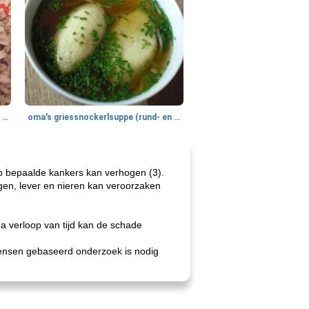
gemakkelijke rijst en hamburger een gerecht diner
oma's griessnockerlsuppe (rund- en griesmeelknoedelsoep)
 op bepaalde kankers kan verhogen (3).
gen, lever en nieren kan veroorzaken
 verloop van tijd kan de schade
mensen gebaseerd onderzoek is nodig