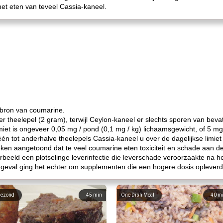
het eten van teveel Cassia-kaneel.
e bron van coumarine.
theelepel (2 gram), terwijl Ceylon-kaneel er slechts sporen van bevat
iet is ongeveer 0,05 mg / pond (0,1 mg / kg) lichaamsgewicht, of 5 m
 één tot anderhalve theelepels Cassia-kaneel u over de dagelijkse limi
en aangetoond dat te veel coumarine eten toxiciteit en schade aan de 
orbeeld een plotselinge leverinfectie die leverschade veroorzaakte n
 geval ging het echter om supplementen die een hogere dosis opleverde
ezond
45
min
One Dish Meal
40
m