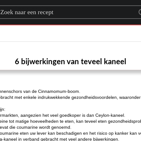
rch for a recipe
6 bijwerkingen van teveel kaneel
 binnenschors van de Cinnamomum-boom.
 gebracht met enkele indrukwekkende gezondheidsvoordelen, waaronder e
jn:
rmarkten, aangezien het veel goedkoper is dan Ceylon-kaneel.
kleine tot matige hoeveelheden te eten, kan teveel eten gezondheidsp
bevat die coumarine wordt genoemd.
coumarine eten uw lever kan beschadigen en het risico op kanker kan ve
ia-kaneel in verband gebracht met veel andere bijwerkingen.