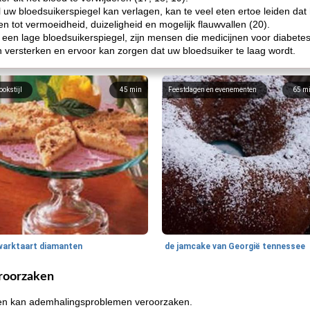
uw bloedsuikerspiegel kan verlagen, kan te veel eten ertoe leiden dat h
 tot vermoeidheid, duizeligheid en mogelijk flauwvallen (20).
 een lage bloedsuikerspiegel, zijn mensen die medicijnen voor diabete
versterken en ervoor kan zorgen dat uw bloedsuiker te laag wordt.
ookstijl
45
min
Feestdagen en evenementen
65
m
warktaart diamanten
de jamcake van Georgië tennessee
roorzaken
ten kan ademhalingsproblemen veroorzaken.