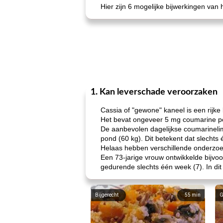
Hier zijn 6 mogelijke bijwerkingen van 
1. Kan leverschade veroorzaken
Cassia of "gewone" kaneel is een rijk
Het bevat ongeveer 5 mg coumarine per 
De aanbevolen dagelijkse coumarinelim
pond (60 kg). Dit betekent dat slechts
Helaas hebben verschillende onderzoek
Een 73-jarige vrouw ontwikkelde bijvo
gedurende slechts één week (7). In dit
Bijgerecht
55
min
G