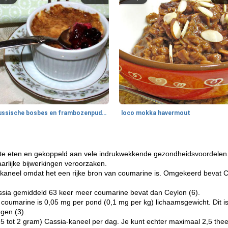
Russische bosbes en frambozenpudding
loco mokka havermout
m te eten en gekoppeld aan vele indrukwekkende gezondheidsvoordelen
aarlijke bijwerkingen veroorzaken.
a-kaneel omdat het een rijke bron van coumarine is. Omgekeerd bevat 
assia gemiddeld 63 keer meer coumarine bevat dan Ceylon (6).
 coumarine is 0,05 mg per pond (0,1 mg per kg) lichaamsgewicht. Dit 
ngen (3).
,5 tot 2 gram) Cassia-kaneel per dag. Je kunt echter maximaal 2,5 the