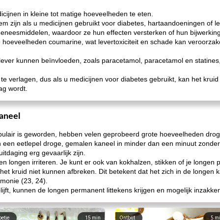
cijnen in kleine tot matige hoeveelheden te eten.
m zijn als u medicijnen gebruikt voor diabetes, hartaandoeningen of 
 geneesmiddelen, waardoor ze hun effecten versterken of hun bijwerkin
e hoeveelheden coumarine, wat levertoxiciteit en schade kan veroorzak
lever kunnen beïnvloeden, zoals paracetamol, paracetamol en statines,
e verlagen, dus als u medicijnen voor diabetes gebruikt, kan het kruid
ag wordt.
kaneel
ulair is geworden, hebben velen geprobeerd grote hoeveelheden droge
an een eetlepel droge, gemalen kaneel in minder dan een minuut zonder
itdaging erg gevaarlijk zijn.
en longen irriteren. Je kunt er ook van kokhalzen, stikken of je longe
het kruid niet kunnen afbreken. Dit betekent dat het zich in de longen
monie (23, 24).
jft, kunnen de longen permanent littekens krijgen en mogelijk inzakken
oetje
15
min
Ontbijt
5
m