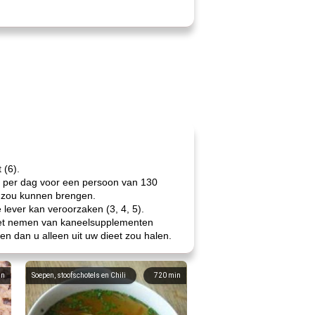
 (6).
g per dag voor een persoon van 130
et zou kunnen brengen.
lever kan veroorzaken (3, 4, 5).
a het nemen van kaneelsupplementen
n dan u alleen uit uw dieet zou halen.
in
Soepen, stoofschotels en Chili
720
min