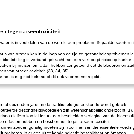
en tegen arseentoxiciteit
water is in veel delen van de wereld een probleem. Bepaalde soorten r
aus van arseen kan in de loop van de tijd tot gezondheidsproblemen le
 blootstelling in verband gebracht met een verhoogd risico op kanker e
rzoeken bij muizen en ratten hebben aangetoond dat de bladeren en za
n van arseen-toxiciteit (33, 34, 35).
r het is nog niet bekend of dit ook voor mensen geldt.
ie al duizenden jaren in de traditionele geneeskunde wordt gebruikt.
reputeerde gezondheidsvoordelen zijn wetenschappelijk onderzocht (1).
inga oleifera kan leiden tot een bescheiden verlaging van de bloedsui
e effecten hebben en beschermen tegen arseen-toxiciteit.
aam en zouden gunstig moeten zijn voor mensen die essentiële voeding
lt proberen, is er een uitstekende selectie beschikbaar op Amazon.