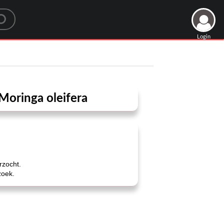
Login
oringa oleifera
rzocht.
zoek.