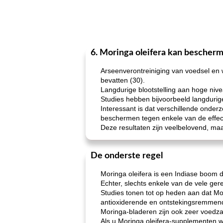
6. Moringa oleifera kan bescherm
Arseenverontreiniging van voedsel en 
bevatten (30).
Langdurige blootstelling aan hoge nive
Studies hebben bijvoorbeeld langdurige
Interessant is dat verschillende onde
beschermen tegen enkele van de effecte
Deze resultaten zijn veelbelovend, maa
De onderste regel
Moringa oleifera is een Indiase boom d
Echter, slechts enkele van de vele ge
Studies tonen tot op heden aan dat Mor
antioxiderende en ontstekingsremmend
Moringa-bladeren zijn ook zeer voedz
Als u Moringa oleifera-supplementen wi