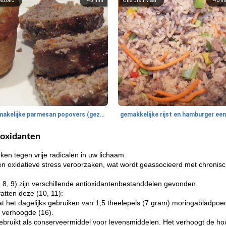
ezond
45
min
One Dish Meal
40
m
smakelijke parmesan popovers (gezonder!)
tioxidanten
ken tegen vrije radicalen in uw lichaam.
en oxidatieve stress veroorzaken, wat wordt geassocieerd met chronis
, 8, 9) zijn verschillende antioxidantenbestanddelen gevonden.
tten deze (10, 11):
at het dagelijks gebruiken van 1,5 theelepels (7 gram) moringabladpo
k verhoogde (16).
bruikt als conserveermiddel voor levensmiddelen. Het verhoogt de hou