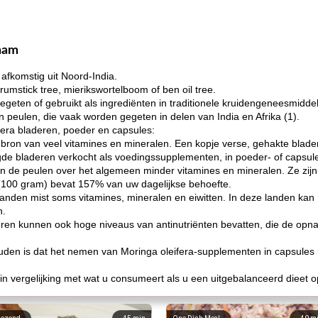
zaam
 afkomstig uit Noord-India.
rumstick tree, mierikswortelboom of ben oil tree.
geten of gebruikt als ingrediënten in traditionele kruidengeneesmidde
 peulen, die vaak worden gegeten in delen van India en Afrika (1).
fera bladeren, poeder en capsules:
 bron van veel vitamines en mineralen. Een kopje verse, gehakte blade
de bladeren verkocht als voedingssupplementen, in poeder- of capsul
en de peulen over het algemeen minder vitamines en mineralen. Ze zijn e
(100 gram) bevat 157% van uw dagelijkse behoefte.
anden mist soms vitamines, mineralen en eiwitten. In deze landen kan 
n.
eren kunnen ook hoge niveaus van antinutriënten bevatten, die de op
den is dat het nemen van Moringa oleifera-supplementen in capsules n
n vergelijking met wat u consumeert als u een uitgebalanceerd dieet op