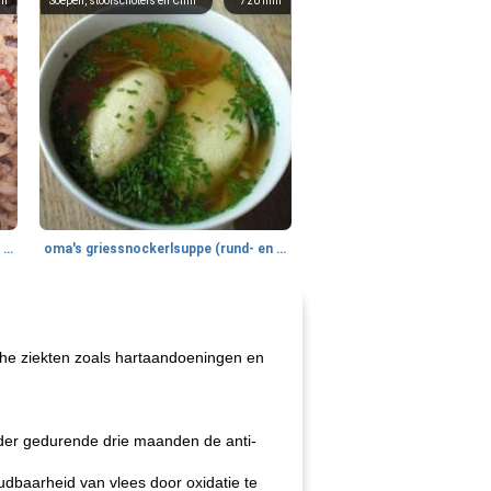
in
Soepen, stoofschotels en Chili
720
min
gemakkelijke rijst en hamburger een gerecht diner
oma's griessnockerlsuppe (rund- en griesmeelknoedelsoep)
che ziekten zoals hartaandoeningen en
eder gedurende drie maanden de anti-
dbaarheid van vlees door oxidatie te