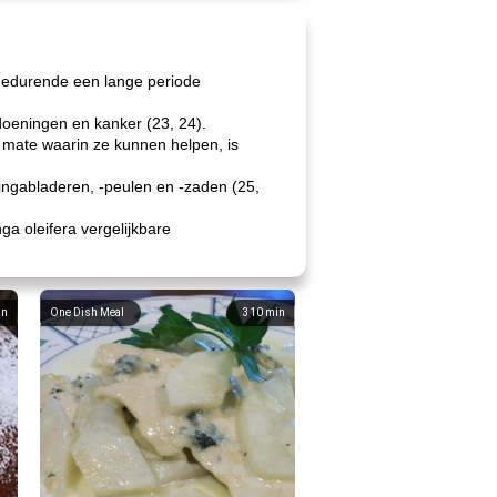
gedurende een lange periode
oeningen en kanker (23, 24).
mate waarin ze kunnen helpen, is
ingabladeren, -peulen en -zaden (25,
ga oleifera vergelijkbare
in
One Dish Meal
310
min