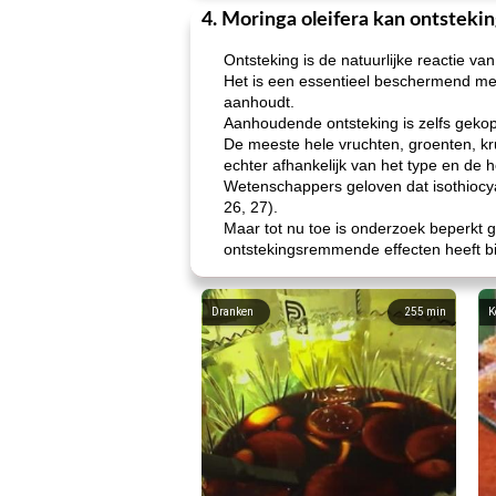
4. Moringa oleifera kan ontstek
Ontsteking is de natuurlijke reactie van 
Het is een essentieel beschermend m
aanhoudt.
Aanhoudende ontsteking is zelfs geko
De meeste hele vruchten, groenten, k
echter afhankelijk van het type en de
Wetenschappers geloven dat isothiocya
26, 27).
Maar tot nu toe is onderzoek beperkt ge
ontstekingsremmende effecten heeft b
Dranken
255
min
K