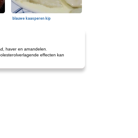
blauwe kaasperen kip
aad, haver en amandelen.
olesterolverlagende effecten kan