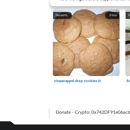
Desserts
0
min
T
sinaasappel drop cookies iii
Donate - Crypto: 0x742DF91e06a