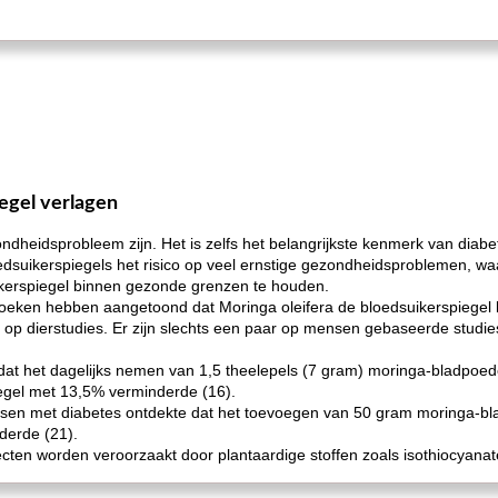
egel verlagen
dheidsprobleem zijn. Het is zelfs het belangrijkste kenmerk van diabe
oedsuikerspiegels het risico op veel ernstige gezondheidsproblemen,
ikerspiegel binnen gezonde grenzen te houden.
rzoeken hebben aangetoond dat Moringa oleifera de bloedsuikerspiegel
 op dierstudies. Er zijn slechts een paar op mensen gebaseerde studie
 dat het dagelijks nemen van 1,5 theelepels (7 gram) moringa-bladpo
egel met 13,5% verminderde (16).
sen met diabetes ontdekte dat het toevoegen van 50 gram moringa-blad
derde (21).
ten worden veroorzaakt door plantaardige stoffen zoals isothiocyanat