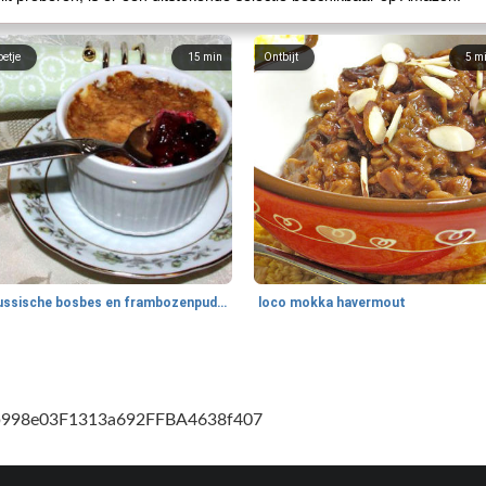
oetje
15
min
Ontbijt
5
m
Russische bosbes en frambozenpudding
loco mokka havermout
cb998e03F1313a692FFBA4638f407