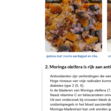
Bijgerecht
55
min
G
quinoa met zoete aardappel en champignons
2. Moringa oleifera is rijk aan an
Antioxidanten zijn verbindingen die wer
Hoge niveaus van vrije radicalen kunn
diabetes type 2 (5, 6).
In de bladeren van Moringa oleifera (7
Naast vitamine C en bètacaroteen omva
Uit een onderzoek bij vrouwen bleek d
oxidantspiegels in het bloed aanzienlij
Moringa-bladextract kan ook worden ge