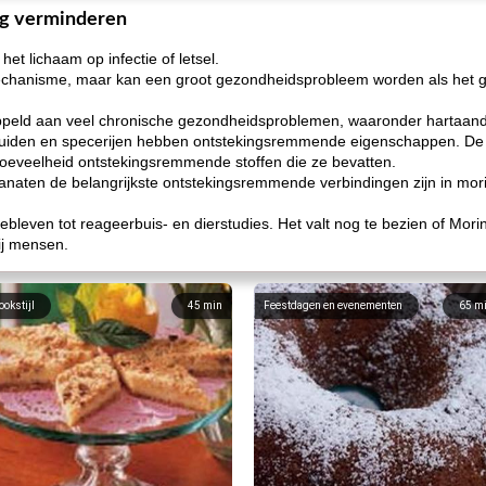
ing verminderen
het lichaam op infectie of letsel.
echanisme, maar kan een groot gezondheidsprobleem worden als het 
ppeld aan veel chronische gezondheidsproblemen, waaronder hartaand
ruiden en specerijen hebben ontstekingsremmende eigenschappen. De 
 hoeveelheid ontstekingsremmende stoffen die ze bevatten.
naten de belangrijkste ontstekingsremmende verbindingen zijn in mor
bleven tot reageerbuis- en dierstudies. Het valt nog te bezien of Morin
ij mensen.
ookstijl
45
min
Feestdagen en evenementen
65
m