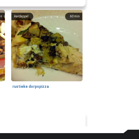
in
Aardappel
60
min
rustieke dorpspizza