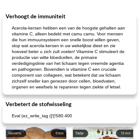
Verhoogt de immuniteit
Acerola-kersen hebben een van de hoogste gehalten aan
vitamine C, alleen bedekt met camu camu. Voor mensen
die hun immuunsysteem een ​​snelle boost willen geven,
stop wat acerola-kersen in uw wekelijkse dieet en zie
hoeveel beter u zich zult voelen! Vitamine C stimuleert de
productie van witte bloedcellen, de primaire
verdedigingslinie van het lichaam tegen vreemde agentia
en pathogenen. Bovendien is vitamine C een cruciale
component van collageen, wat betekent dat uw lichaam
zichzelf sneller kan genezen door cellen, bloedvaten,
organen en weefsels te repareren tegen ziekte of letsel.
Verbetert de stofwisseling
Eval (ez_write_tag ([![!580.400
Desserts
0
min
Toetje
15
min