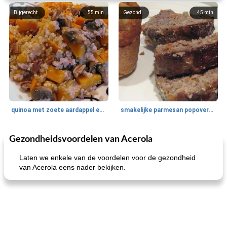
Bijgerecht
55
min
Gezond
45
min
quinoa met zoete aardappel en champignons
smakelijke parmesan popovers (gezonder!)
Gezondheidsvoordelen van Acerola
One Dish Meal
40
min
Soepen, stoofschotels en Chili
720
min
Laten we enkele van de voordelen voor de gezondheid
van Acerola eens nader bekijken.