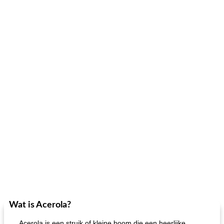
Wat is Acerola?
Acerola is een struik of kleine boom die een heerlijke