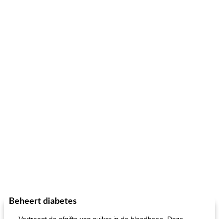
gemakkelijke rijst en hamburger een gerecht diner
oma's griessnockerlsuppe (rund- en griesmeelknoedelsoep)
Beheert diabetes