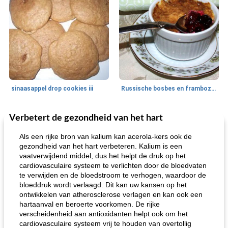
sinaasappel drop cookies iii
Russische bosbes en frambozenpudding
Verbetert de gezondheid van het hart
Ontbijt
5
min
Aardappel
60
min
Als een rijke bron van kalium kan acerola-kers ook de
gezondheid van het hart verbeteren. Kalium is een
vaatverwijdend middel, dus het helpt de druk op het
cardiovasculaire systeem te verlichten door de bloedvaten
te verwijden en de bloedstroom te verhogen, waardoor de
bloeddruk wordt verlaagd. Dit kan uw kansen op het
ontwikkelen van atherosclerose verlagen en kan ook een
hartaanval en beroerte voorkomen. De rijke
verscheidenheid aan antioxidanten helpt ook om het
loco mokka havermout
rustieke dorpspizza
cardiovasculaire systeem vrij te houden van overtollig