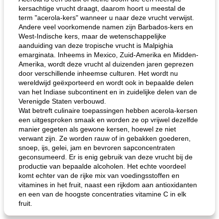
kersachtige vrucht draagt, daarom hoort u meestal de
term "acerola-kers" wanneer u naar deze vrucht verwijst.
Andere veel voorkomende namen zijn Barbados-kers en
West-Indische kers, maar de wetenschappelijke
aanduiding van deze tropische vrucht is Malpighia
emarginata. Inheems in Mexico, Zuid-Amerika en Midden-
Amerika, wordt deze vrucht al duizenden jaren geprezen
door verschillende inheemse culturen. Het wordt nu
wereldwijd geëxporteerd en wordt ook in bepaalde delen
van het Indiase subcontinent en in zuidelijke delen van de
Verenigde Staten verbouwd.
Wat betreft culinaire toepassingen hebben acerola-kersen
een uitgesproken smaak en worden ze op vrijwel dezelfde
manier gegeten als gewone kersen, hoewel ze niet
verwant zijn. Ze worden rauw of in gebakken goederen,
snoep, ijs, gelei, jam en bevroren sapconcentraten
geconsumeerd. Er is enig gebruik van deze vrucht bij de
productie van bepaalde alcoholen. Het echte voordeel
komt echter van de rijke mix van voedingsstoffen en
vitamines in het fruit, naast een rijkdom aan antioxidanten
en een van de hoogste concentraties vitamine C in elk
fruit.