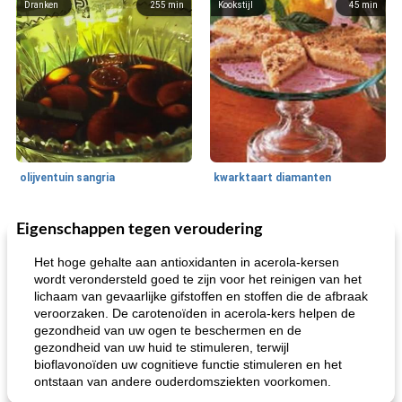
Dranken
255
min
Kookstijl
45
min
olijventuin sangria
kwarktaart diamanten
Eigenschappen tegen veroudering
Feestdagen en evenementen
65
min
One Dish Meal
310
min
Het hoge gehalte aan antioxidanten in acerola-kersen
wordt verondersteld goed te zijn voor het reinigen van het
lichaam van gevaarlijke gifstoffen en stoffen die de afbraak
veroorzaken. De carotenoïden in acerola-kers helpen de
gezondheid van uw ogen te beschermen en de
gezondheid van uw huid te stimuleren, terwijl
bioflavonoïden uw cognitieve functie stimuleren en het
ontstaan ​​van andere ouderdomsziekten voorkomen.
de jamcake van Georgië tennessee
blauwe kaasperen kip