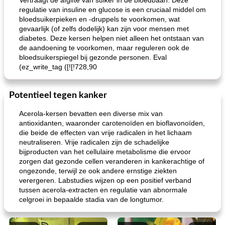
Vertraagt ​​de afgifte van suiker in de bloedbaan. Deze
regulatie van insuline en glucose is een cruciaal middel om
bloedsuikerpieken en -druppels te voorkomen, wat
gevaarlijk (of zelfs dodelijk) kan zijn voor mensen met
diabetes. Deze kersen helpen niet alleen het ontstaan ​​van
de aandoening te voorkomen, maar reguleren ook de
bloedsuikerspiegel bij gezonde personen. Eval
(ez_write_tag ([![!728,90
Potentieel tegen kanker
Acerola-kersen bevatten een diverse mix van
antioxidanten, waaronder carotenoïden en bioflavonoïden,
die beide de effecten van vrije radicalen in het lichaam
neutraliseren. Vrije radicalen zijn de schadelijke
bijproducten van het cellulaire metabolisme die ervoor
zorgen dat gezonde cellen veranderen in kankerachtige of
ongezonde, terwijl ze ook andere ernstige ziekten
verergeren. Labstudies wijzen op een positief verband
tussen acerola-extracten en regulatie van abnormale
celgroei in bepaalde stadia van de longtumor.