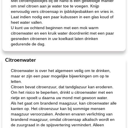
Met citroenijsblokjes bij de hand is een geweldige manier
om snel citroen aan je water toe te voegen. Knijp
eenvoudig vers citroensap in ijsblokjesbakken en vries in.
Laat indien nodig een paar kubussen in een glas koud of
heet water vallen.
U kunt uw ochtend beginnen met een mok warm
citroenwater en een kruik water doordrenkt met een paar
gesneden citroenen in uw koelkast laten drinken
gedurende de dag.
Citroenwater
Citroenwater is over het algemeen veilig om te drinken,
maar er zijn een paar mogelijke bijwerkingen om op te
letten.
Citroen bevat citroenzuur, dat tandglazuur kan eroderen.
Om het risico te beperken, drinkt u citroenwater met een
rietje en spoelt u daarna uw mond met gewoon water.
Als het gaat om brandend maagzuur, kan citroenwater alle
kanten op. Het citroenzuur kan bij sommige mensen
maagzuur veroorzaken. Anderen ervaren verlichting van
brandend maagzuur, omdat citroensap alkalisch wordt en
de zuurgraad in de spijsvertering vermindert. Alleen