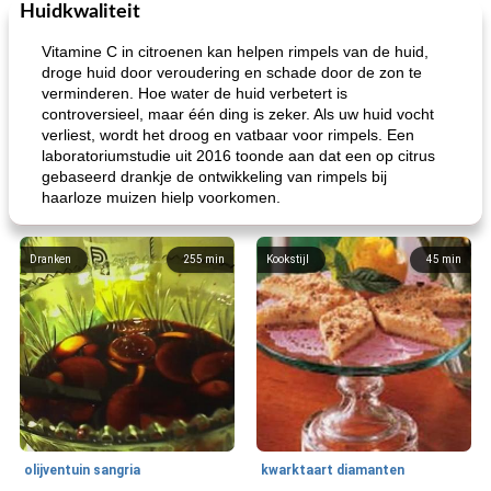
Huidkwaliteit
Vitamine C in citroenen kan helpen rimpels van de huid,
droge huid door veroudering en schade door de zon te
verminderen. Hoe water de huid verbetert is
controversieel, maar één ding is zeker. Als uw huid vocht
verliest, wordt het droog en vatbaar voor rimpels. Een
laboratoriumstudie uit 2016 toonde aan dat een op citrus
gebaseerd drankje de ontwikkeling van rimpels bij
haarloze muizen hielp voorkomen.
Dranken
255
min
Kookstijl
45
min
olijventuin sangria
kwarktaart diamanten