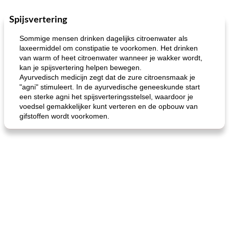
Spijsvertering
Feestdagen en evenementen
65
min
One Dish Meal
310
min
Sommige mensen drinken dagelijks citroenwater als
laxeermiddel om constipatie te voorkomen. Het drinken
van warm of heet citroenwater wanneer je wakker wordt,
kan je spijsvertering helpen bewegen.
Ayurvedisch medicijn zegt dat de zure citroensmaak je
"agni" stimuleert. In de ayurvedische geneeskunde start
een sterke agni het spijsverteringsstelsel, waardoor je
voedsel gemakkelijker kunt verteren en de opbouw van
gifstoffen wordt voorkomen.
de jamcake van Georgië tennessee
blauwe kaasperen kip