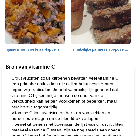
quinoa met zoete aardappel en champignons
smakelijke parmesan popovers (gezonder!)
Bron van vitamine C
One Dish Meal
40
min
Soepen, stoofschotels en Chili
720
min
Citrusvruchten zoals citroenen bevatten veel vitamine C,
een primaire antioxidant die cellen helpt beschermen
tegen vrije radicalen. Je hebt waarschijnlijk gehoord dat
vitamine C bij sommige mensen de duur van de
verkoudheid kan helpen voorkomen of beperken, maar
studies zijn tegenstrijdig.
Vitamine C kan uw risico op hart- en vaatziekten en
beroertes verlagen en de bloeddruk verlagen.
Hoewel citroenen niet bovenaan de lijst van citrusvruchten
gemakkelijke rijst en hamburger een gerecht diner
oma's griessnockerlsuppe (rund- en griesmeelknoedelsoep)
met veel vitamine C staan, zijn ze nog steeds een goede
bron. Volgens het Amerikaanse ministerie van Landbouw