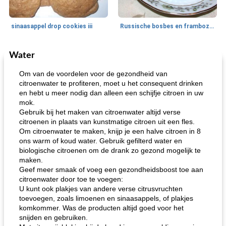
sinaasappel drop cookies iii
Russische bosbes en frambozenpudding
Water
Ontbijt
5
min
Aardappel
60
min
Om van de voordelen voor de gezondheid van
citroenwater te profiteren, moet u het consequent drinken
en hebt u meer nodig dan alleen een schijfje citroen in uw
mok.
Gebruik bij het maken van citroenwater altijd verse
citroenen in plaats van kunstmatige citroen uit een fles.
Om citroenwater te maken, knijp je een halve citroen in 8
ons warm of koud water. Gebruik gefilterd water en
biologische citroenen om de drank zo gezond mogelijk te
loco mokka havermout
rustieke dorpspizza
maken.
Geef meer smaak of voeg een gezondheidsboost toe aan
citroenwater door toe te voegen:
U kunt ook plakjes van andere verse citrusvruchten
toevoegen, zoals limoenen en sinaasappels, of plakjes
komkommer. Was de producten altijd goed voor het
snijden en gebruiken.