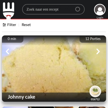
Search for a recipe
Login
Filter
Reset
0 min
12
Porties
Johnny cake
016712