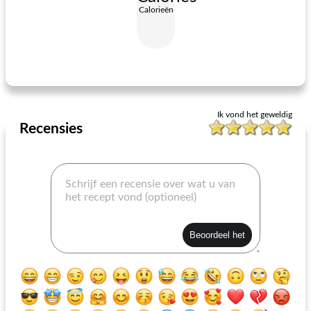
Calorieën
geweldige slowcooker chocoladetaart
pompoen parfait door jo
Ik vond het geweldig
Recensies