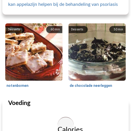
kan appelazijn helpen bij de behandeling van psoriasis
Desserts
60
min
Desserts
50
min
notenbomen
de chocolade neerleggen
Voeding
Desserts
230
min
Desserts
255
min
Calories