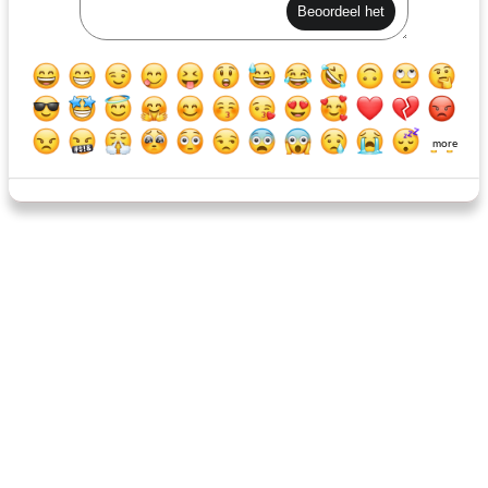
smakelijke avocado-spread
auld-alliantie: franse roquefort-kaas en scotch whisky-paté
more