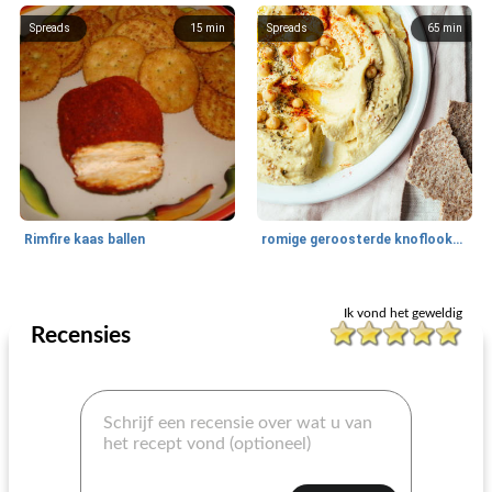
Spreads
15
min
Spreads
65
min
Rimfire kaas ballen
romige geroosterde knoflookhummus
Spreads
10
min
Spreads
195
min
Ik vond het geweldig
Recensies