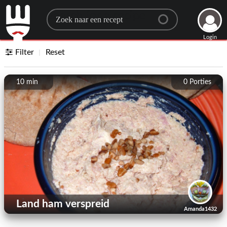
Search for a recipe
Login
Filter
Reset
10 min
0
Porties
Land ham verspreid
Amanda1432