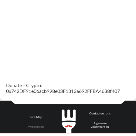
Donate - Crypto:
0x742DF91e06acb998e03F1313a692FFBA4638f407
Contacteer ons
Site Map
Algemene
Privacybeleid
voorwaarden