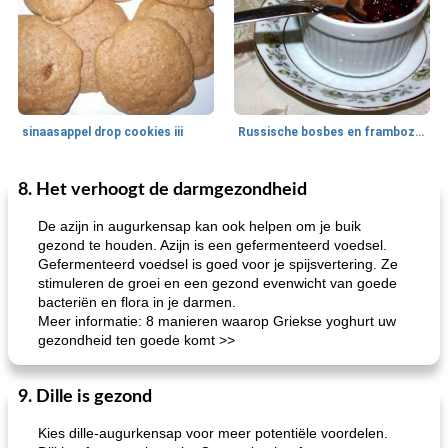
sinaasappel drop cookies iii
Russische bosbes en frambozenpudding
8. Het verhoogt de darmgezondheid
Ontbijt
5
min
Aardappel
60
min
De azijn in augurkensap kan ook helpen om je buik
gezond te houden. Azijn is een gefermenteerd voedsel.
Gefermenteerd voedsel is goed voor je spijsvertering. Ze
stimuleren de groei en een gezond evenwicht van goede
bacteriën en flora in je darmen.
Meer informatie: 8 manieren waarop Griekse yoghurt uw
gezondheid ten goede komt >>
loco mokka havermout
rustieke dorpspizza
9. Dille is gezond
Kies dille-augurkensap voor meer potentiële voordelen.