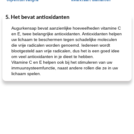
olijventuin sangria
kwarktaart diamanten
5. Het bevat antioxidanten
Feestdagen en evenementen
65
min
One Dish Meal
310
min
Augurkensap bevat aanzienlijke hoeveelheden vitamine C
en E, twee belangrijke antioxidanten. Antioxidanten helpen
uw lichaam te beschermen tegen schadelijke moleculen
die vrije radicalen worden genoemd. Iedereen wordt
blootgesteld aan vrije radicalen, dus het is een goed idee
om veel antioxidanten in je dieet te hebben.
Vitamine C en E helpen ook bij het stimuleren van uw
immuunsysteemfunctie, naast andere rollen die ze in uw
lichaam spelen.
de jamcake van Georgië tennessee
blauwe kaasperen kip