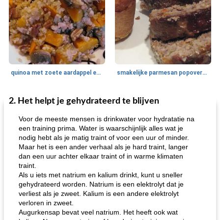
quinoa met zoete aardappel en champignons
smakelijke parmesan popovers (gezonder!)
2. Het helpt je gehydrateerd te blijven
One Dish Meal
40
min
Soepen, stoofschotels en Chili
720
min
Voor de meeste mensen is drinkwater voor hydratatie na
een training prima. Water is waarschijnlijk alles wat je
nodig hebt als je matig traint of voor een uur of minder.
Maar het is een ander verhaal als je hard traint, langer
dan een uur achter elkaar traint of in warme klimaten
traint.
Als u iets met natrium en kalium drinkt, kunt u sneller
gehydrateerd worden. Natrium is een elektrolyt dat je
verliest als je zweet. Kalium is een andere elektrolyt
gemakkelijke rijst en hamburger een gerecht diner
oma's griessnockerlsuppe (rund- en griesmeelknoedelsoep)
verloren in zweet.
Augurkensap bevat veel natrium. Het heeft ook wat