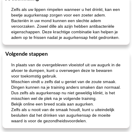
Zelfs als uw lippen rimpelen wanneer u het drinkt, kan een
beetje augurkensap zorgen voor een zoeter adem.
Bacteriën in uw mond kunnen een slechte adem
veroorzaken. Zowel dille als azijn hebben antibacteriële
eigenschappen. Deze krachtige combinatie kan helpen je
adem op te frissen nadat je augurkensap hebt gedronken.
Volgende stappen
geroosterde tilapia parmezaan
spaghetti squash i
In plaats van de overgebleven vloeistof uit uw augurk in de
afvoer te dumpen, kunt u overwegen deze te bewaren
voor toekomstig gebruik.
Misschien vindt u zelfs dat u geniet van de zoute smaak.
Dingen kunnen na je training anders smaken dan normaal.
Dus zelfs als augurkensap nu niet geweldig klinkt, is het
misschien wel de plek na je volgende training.
Bekijk online een breed scala aan augurken.
Zelfs als u nooit van de smaak houdt, kunt u uiteindelijk
besluiten dat het drinken van augurkensap de moeite
waard is voor de gezondheidsvoordelen.