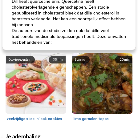
Dill heeft quercetine erin. Quercetine heeft
cholesterolverlagende eigenschappen. Een studie
gepubliceerd in cholesterol bleek dat dille cholesterol in
hamsters verlaagde. Het kan een soortgelijk effect hebben
bij mensen.
De auteurs van de studie zeiden ook dat dille veel
traditionele medicinale toepassingen heeft. Deze omvatten
het behandelen van:
Cookie recepten
35
min
Spaans
20
min
veelzijdige slice 'n' bak cookies
limo garnalen tapas
Je ademhaling
Zeevruchten
15
min
Feestdagen en evenementen
45
min