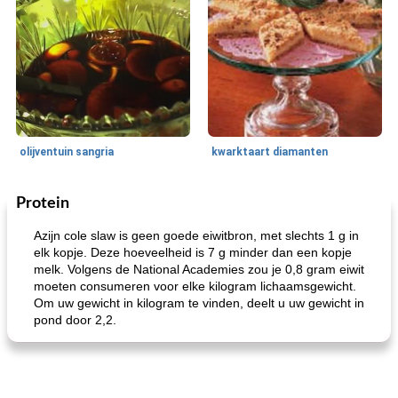
olijventuin sangria
kwarktaart diamanten
Protein
Feestdagen en evenementen
65
min
One Dish Meal
310
min
Azijn cole slaw is geen goede eiwitbron, met slechts 1 g in
elk kopje. Deze hoeveelheid is 7 g minder dan een kopje
melk. Volgens de National Academies zou je 0,8 gram eiwit
moeten consumeren voor elke kilogram lichaamsgewicht.
Om uw gewicht in kilogram te vinden, deelt u uw gewicht in
pond door 2,2.
de jamcake van Georgië tennessee
blauwe kaasperen kip