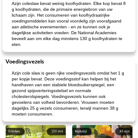
Azijn coleslaw bevat weinig koolhydraten. Elke kop bevat 8
g koolhydraten, die de primaire energiebron van uw
lichaam zijn. Het consumeren van koolhydraatrijke
voedingsmiddelen kan vooral voordelig zijn voorafgaand
aan atletische evenementen - en ze kunnen ook je
dagelijkse activiteiten voeden. De National Academies
beveelt aan om elke dag minstens 130 g koolhydraten te
eten.
Voedingsvezels
Azijn cole slaw is geen rijke voedingsvezels omdat het 1 g
per kopje bevat. Deze voedingsstof kan helpen bij het
handhaven van een stabiele bloedsuikerspiegel, een
gezond spijsverteringsstelsel en normale
cholesterolspiegels. Voedingsvezels kunnen ook
gevoelens van volheid bevorderen. Vrouwen moeten
dagelijks 25 g vezels consumeren, terwijl mannen 38 g
moeten consumeren.
Dranken
255
min
Kookstijl
45
min