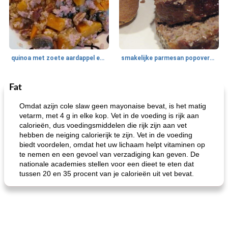
quinoa met zoete aardappel en champignons
smakelijke parmesan popovers (gezonder!)
Fat
One Dish Meal
40
min
Soepen, stoofschotels en Chili
720
min
Omdat azijn cole slaw geen mayonaise bevat, is het matig
vetarm, met 4 g in elke kop. Vet in de voeding is rijk aan
calorieën, dus voedingsmiddelen die rijk zijn aan vet
hebben de neiging calorierijk te zijn. Vet in de voeding
biedt voordelen, omdat het uw lichaam helpt vitaminen op
te nemen en een gevoel van verzadiging kan geven. De
nationale academies stellen voor een dieet te eten dat
tussen 20 en 35 procent van je calorieën uit vet bevat.
gemakkelijke rijst en hamburger een gerecht diner
oma's griessnockerlsuppe (rund- en griesmeelknoedelsoep)