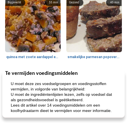
Bijgerecht
55
min
Gezond
45
min
quinoa met zoete aardappel en champignons
smakelijke parmesan popovers (gezonder!)
Te vermijden voedingsmiddelen
One Dish Meal
40
min
Soepen, stoofschotels en Chili
720
min
U moet deze zes voedselgroepen en voedingsstoffen
vermijden, in volgorde van belangrijkheid:
U moet de ingrediëntenlijsten lezen, zelfs op voedsel dat
als gezondheidsvoedsel is geëtiketteerd.
Lees dit artikel over 14 voedingsmiddelen om een ​​
koolhydraatarm dieet te vermijden voor meer informatie.