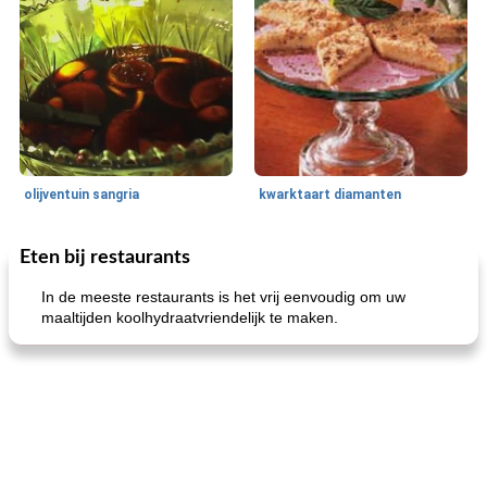
olijventuin sangria
kwarktaart diamanten
Eten bij restaurants
Feestdagen en evenementen
65
min
One Dish Meal
310
min
In de meeste restaurants is het vrij eenvoudig om uw
maaltijden koolhydraatvriendelijk te maken.
de jamcake van Georgië tennessee
blauwe kaasperen kip