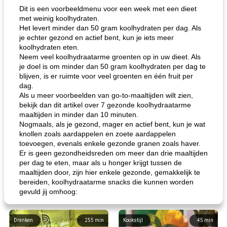
Dit is een voorbeeldmenu voor een week met een dieet
met weinig koolhydraten.
Het levert minder dan 50 gram koolhydraten per dag. Als
je echter gezond en actief bent, kun je iets meer
koolhydraten eten.
Neem veel koolhydraatarme groenten op in uw dieet. Als
je doel is om minder dan 50 gram koolhydraten per dag te
blijven, is er ruimte voor veel groenten en één fruit per
dag.
Als u meer voorbeelden van go-to-maaltijden wilt zien,
bekijk dan dit artikel over 7 gezonde koolhydraatarme
maaltijden in minder dan 10 minuten.
Nogmaals, als je gezond, mager en actief bent, kun je wat
knollen zoals aardappelen en zoete aardappelen
toevoegen, evenals enkele gezonde granen zoals haver.
Er is geen gezondheidsreden om meer dan drie maaltijden
per dag te eten, maar als u honger krijgt tussen de
maaltijden door, zijn hier enkele gezonde, gemakkelijk te
bereiden, koolhydraatarme snacks die kunnen worden
gevuld jij omhoog:
Dranken
255
min
Kookstijl
45
min