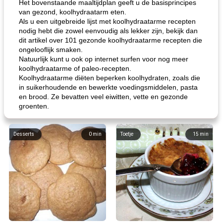
Het bovenstaande maaltijdplan geeft u de basisprincipes
van gezond, koolhydraatarm eten.
Als u een uitgebreide lijst met koolhydraatarme recepten
nodig hebt die zowel eenvoudig als lekker zijn, bekijk dan
dit artikel over 101 gezonde koolhydraatarme recepten die
ongelooflijk smaken.
Natuurlijk kunt u ook op internet surfen voor nog meer
koolhydraatarme of paleo-recepten.
Koolhydraatarme diëten beperken koolhydraten, zoals die
in suikerhoudende en bewerkte voedingsmiddelen, pasta
en brood. Ze bevatten veel eiwitten, vette en gezonde
groenten.
Desserts
0
min
Toetje
15
min