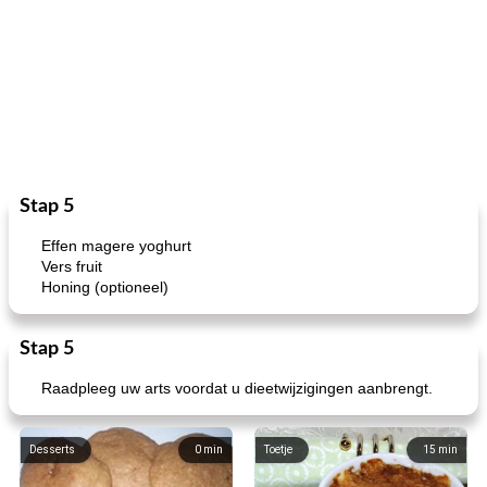
Stap 5
Effen magere yoghurt
Vers fruit
Honing (optioneel)
Stap 5
Raadpleeg uw arts voordat u dieetwijzigingen aanbrengt.
Desserts
0
min
Toetje
15
min