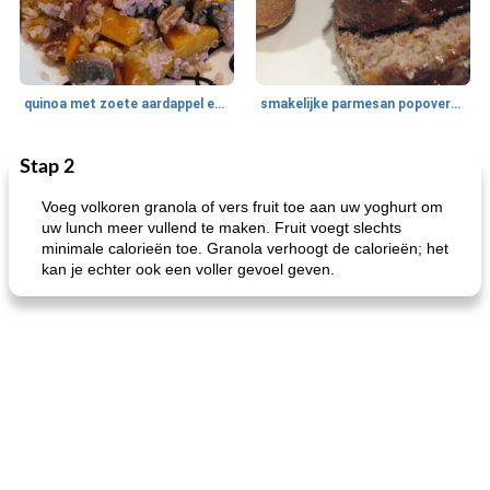
quinoa met zoete aardappel en champignons
smakelijke parmesan popovers (gezonder!)
Stap 2
One Dish Meal
40
min
Soepen, stoofschotels en Chili
720
min
Voeg volkoren granola of vers fruit toe aan uw yoghurt om
uw lunch meer vullend te maken. Fruit voegt slechts
minimale calorieën toe. Granola verhoogt de calorieën; het
kan je echter ook een voller gevoel geven.
gemakkelijke rijst en hamburger een gerecht diner
oma's griessnockerlsuppe (rund- en griesmeelknoedelsoep)