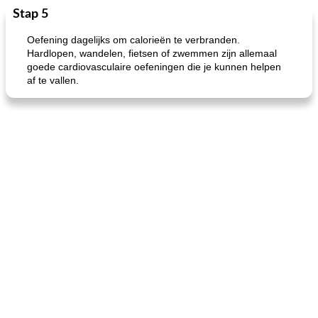
Stap 5
Feestdagen en evenementen
65
min
One Dish Meal
310
min
Oefening dagelijks om calorieën te verbranden.
Hardlopen, wandelen, fietsen of zwemmen zijn allemaal
goede cardiovasculaire oefeningen die je kunnen helpen
af ​​te vallen.
de jamcake van Georgië tennessee
blauwe kaasperen kip