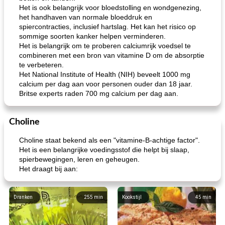
Het is ook belangrijk voor bloedstolling en wondgenezing,
het handhaven van normale bloeddruk en
spiercontracties, inclusief hartslag. Het kan het risico op
sommige soorten kanker helpen verminderen.
Het is belangrijk om te proberen calciumrijk voedsel te
combineren met een bron van vitamine D om de absorptie
te verbeteren.
Het National Institute of Health (NIH) beveelt 1000 mg
calcium per dag aan voor personen ouder dan 18 jaar.
Britse experts raden 700 mg calcium per dag aan.
Choline
Choline staat bekend als een "vitamine-B-achtige factor".
Het is een belangrijke voedingsstof die helpt bij slaap,
spierbewegingen, leren en geheugen.
Het draagt ​​bij aan:
Dranken
255
min
Kookstijl
45
min