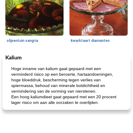
olijventuin sangria
kwarktaart diamanten
Kalium
Feestdagen en evenementen
65
min
One Dish Meal
310
min
Hoge inname van kalium gaat gepaard met een
verminderd risico op een beroerte, hartaandoeningen,
hoge bloeddruk, bescherming tegen verlies van
spiermassa, behoud van minerale botdichtheid en
vermindering van de vorming van nierstenen.
Een hoog kaliumdieet gaat gepaard met een 20 procent
lager risico om aan alle oorzaken te overlijden.
de jamcake van Georgië tennessee
blauwe kaasperen kip