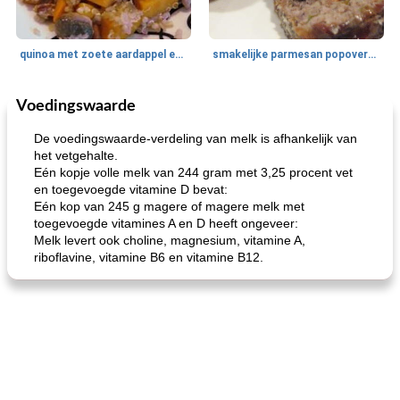
quinoa met zoete aardappel en champignons
smakelijke parmesan popovers (gezonder!)
Voedingswaarde
One Dish Meal
40
min
Soepen, stoofschotels en Chili
720
min
De voedingswaarde-verdeling van melk is afhankelijk van
het vetgehalte.
Eén kopje volle melk van 244 gram met 3,25 procent vet
en toegevoegde vitamine D bevat:
Eén kop van 245 g magere of magere melk met
toegevoegde vitamines A en D heeft ongeveer:
Melk levert ook choline, magnesium, vitamine A,
riboflavine, vitamine B6 en vitamine B12.
gemakkelijke rijst en hamburger een gerecht diner
oma's griessnockerlsuppe (rund- en griesmeelknoedelsoep)