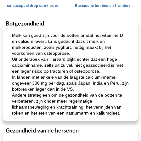
sinaasappel drop cookies iii
Russische bosbes en frambozenpudding
Botgezondheid
Ontbijt
5
min
Aardappel
60
min
Melk kan goed zijn voor de botten omdat het vitamine D
en calcium levert. Er is gedacht dat dit melk en
melkproducten, zoals yoghurt, nuttig maakt bij het
voorkomen van osteoporose.
Uit onderzoek van Harvard blijkt echter dat een hoge
calciuminname, zelfs uit zuivel, niet geassocieerd is met
een lager risico op fracturen of osteoporose.
In landen met enkele van de laagste calciuminname,
ongeveer 300 mg per dag, zoals Japan, India en Peru, zijn
loco mokka havermout
rustieke dorpspizza
botbreuken lager dan in de VS.
Andere strategieën om de gezondheid van de botten te
verbeteren, zijn onder meer regelmatige
lichaamsbeweging en krachttraining, het vermijden van
roken en het eten van een natriumarm en kaliumdieet.
Gezondheid van de hersenen