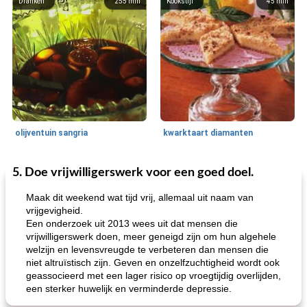
Dranken
255
min
Kookstijl
45
min
olijventuin sangria
kwarktaart diamanten
5. Doe vrijwilligerswerk voor een goed doel.
Feestdagen en evenementen
65
min
One Dish Meal
310
min
Maak dit weekend wat tijd vrij, allemaal uit naam van
vrijgevigheid.
Een onderzoek uit 2013 wees uit dat mensen die
vrijwilligerswerk doen, meer geneigd zijn om hun algehele
welzijn en levensvreugde te verbeteren dan mensen die
niet altruïstisch zijn. Geven en onzelfzuchtigheid wordt ook
geassocieerd met een lager risico op vroegtijdig overlijden,
een sterker huwelijk en verminderde depressie.
de jamcake van Georgië tennessee
blauwe kaasperen kip