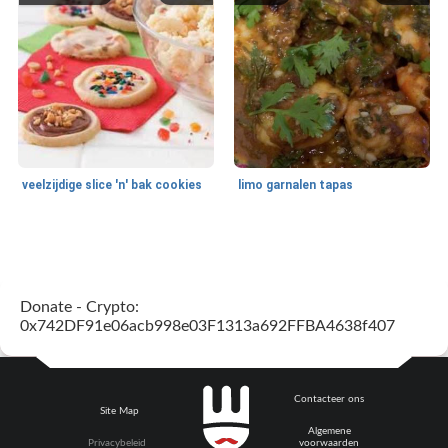
veelzijdige slice 'n' bak cookies
limo garnalen tapas
Zeevruchten
15
min
Feestdagen en evenementen
45
min
Donate - Crypto:
0x742DF91e06acb998e03F1313a692FFBA4638f407
Contacteer ons
Site Map
Algemene
geroosterde tilapia parmezaan
spaghetti squash i
Privacybeleid
voorwaarden