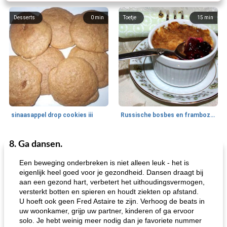
Desserts
0
min
Toetje
15
min
sinaasappel drop cookies iii
Russische bosbes en frambozenpudding
8. Ga dansen.
Ontbijt
5
min
Aardappel
60
min
Een beweging onderbreken is niet alleen leuk - het is
eigenlijk heel goed voor je gezondheid. Dansen draagt ​​bij
aan een gezond hart, verbetert het uithoudingsvermogen,
versterkt botten en spieren en houdt ziekten op afstand.
U hoeft ook geen Fred Astaire te zijn. Verhoog de beats in
uw woonkamer, grijp uw partner, kinderen of ga ervoor
solo. Je hebt weinig meer nodig dan je favoriete nummer