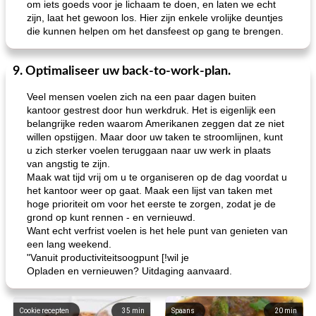
om iets goeds voor je lichaam te doen, en laten we echt
zijn, laat het gewoon los. Hier zijn enkele vrolijke deuntjes
loco mokka havermout
rustieke dorpspizza
die kunnen helpen om het dansfeest op gang te brengen.
9. Optimaliseer uw back-to-work-plan.
Veel mensen voelen zich na een paar dagen buiten
kantoor gestrest door hun werkdruk. Het is eigenlijk een
belangrijke reden waarom Amerikanen zeggen dat ze niet
willen opstijgen. Maar door uw taken te stroomlijnen, kunt
u zich sterker voelen teruggaan naar uw werk in plaats
van angstig te zijn.
Maak wat tijd vrij om u te organiseren op de dag voordat u
het kantoor weer op gaat. Maak een lijst van taken met
hoge prioriteit om voor het eerste te zorgen, zodat je de
grond op kunt rennen - en vernieuwd.
Want echt verfrist voelen is het hele punt van genieten van
een lang weekend.
"Vanuit productiviteitsoogpunt [!wil je
Opladen en vernieuwen? Uitdaging aanvaard.
Cookie recepten
35
min
Spaans
20
min